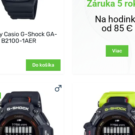
Záruka 5 ro
Na hodin
od 85 Є
y Casio G-Shock GA-
B2100-1AER
Viac
Do košíka