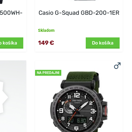
-1500WH-
Casio G-Squad GBD-200-1ER
Skladom
149 €
o košíka
Do košíka
NA PREDAJNI