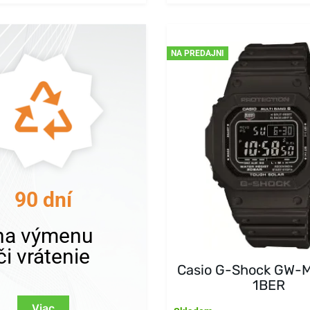
NA PREDAJNI
90 dní
na výmenu
či vrátenie
Casio G-Shock GW-
1BER
Viac