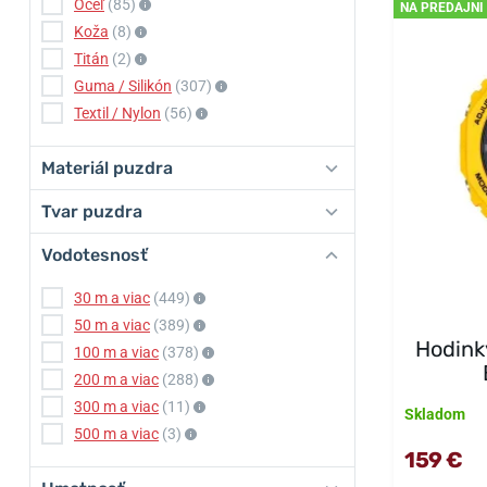
Oceľ
(85)
NA PREDAJNI
Koža
(8)
Titán
(2)
Guma / Silikón
(307)
Textil / Nylon
(56)
Materiál puzdra
Tvar puzdra
Vodotesnosť
30 m a viac
(449)
50 m a viac
(389)
Hodink
100 m a viac
(378)
200 m a viac
(288)
300 m a viac
(11)
Skladom
500 m a viac
(3)
159 €