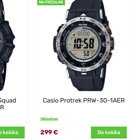
NA PREDAJNI
Squad
Casio Protrek PRW-30-1AER
ER
Skladom
299 €
o košíka
Do košíka