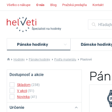
Všetko o nákupe
O nás
Blog
Pražská predajňa
Kontakt
Špecialisti na hodinky
Pánske hodinky
Dámske hodink
Hodinky
Pánske hodinky
Podľa materiálu
Plastové
Pán
Dostupnosť a akcie
Skladom
(238)
V akcii
(51)
Novinka
(41)
Určenie