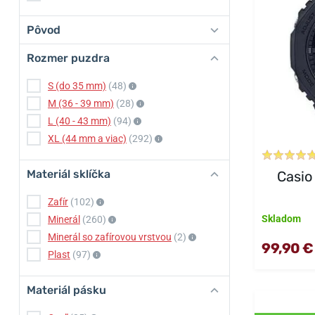
Pôvod
Rozmer puzdra
S (do 35 mm)
(48)
M (36 - 39 mm)
(28)
L (40 - 43 mm)
(94)
XL (44 mm a viac)
(292)
Materiál sklíčka
Casio
Zafír
(102)
Skladom
Minerál
(260)
Minerál so zafírovou vrstvou
(2)
99,90 €
Plast
(97)
Materiál pásku