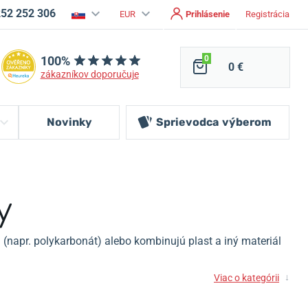
252 252 306
EUR
Prihlásenie
Registrácia
100%
0
0 €
zákazníkov doporučuje
Novinky
Sprievodca
výberom
y
 (napr. polykarbonát) alebo kombinujú plast a iný materiál
↓
Viac o kategórii