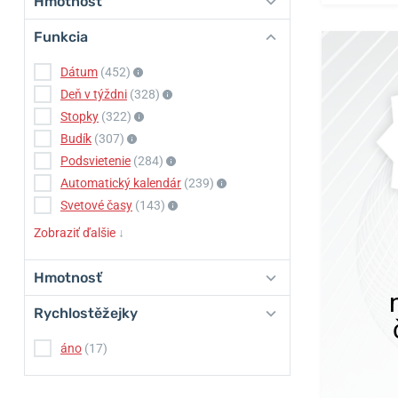
Hmotnosť
Funkcia
Dátum
(452)
Deň v týždni
(328)
Stopky
(322)
Budík
(307)
Podsvietenie
(284)
Automatický kalendár
(239)
Svetové časy
(143)
Zobraziť ďalšie
↓
Hmotnosť
Rychlostěžejky
áno
(17)