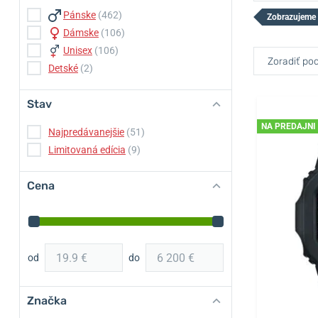
Pánske
(462)
Zobrazujeme
Dámske
(106)
Unisex
(106)
Zoradiť pod
Detské
(2)
Stav
NA PREDAJNI
Najpredávanejšie
(51)
Limitovaná edícia
(9)
Cena
od
do
Značka