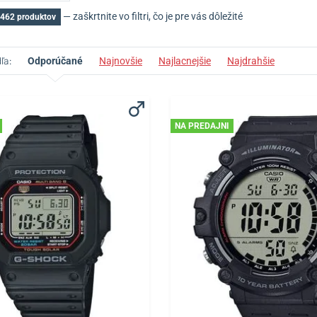
— zaškrtnite vo filtri, čo je pre vás dôležité
 462 produktov
ľa:
Odporúčané
Najnovšie
Najlacnejšie
Najdrahšie
NA PREDAJNI