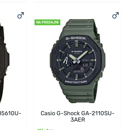
NA PREDAJNI
M5610U-
Casio G-Shock GA-2110SU-
3AER