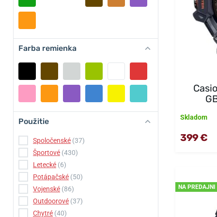
Farba remienka
Casi
G
Skladom
Použitie
399 €
Spoločenské
(37)
Športové
(430)
Letecké
(6)
Potápačské
(50)
NA PREDAJNI
Vojenské
(86)
Outdoorové
(37)
Chytré
(40)