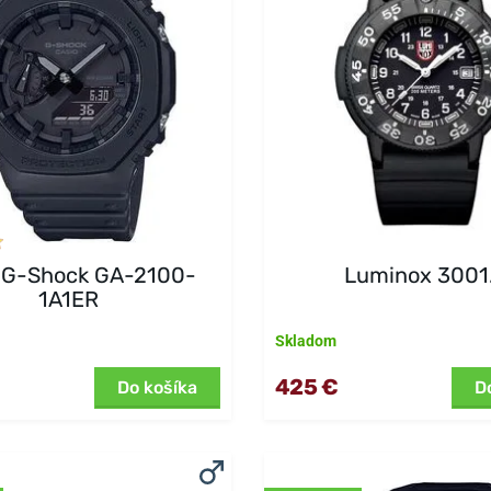
 G-Shock GA-2100-
Luminox 3001
1A1ER
Skladom
425 €
Do košíka
D