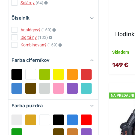
Solárny
(64)
Číselník
Analógový
(160)
Hodink
Digitálny
(133)
Kombinovaný
(169)
Skladom
Farba ciferníkov
149 €
NA PREDAJNI
Farba puzdra