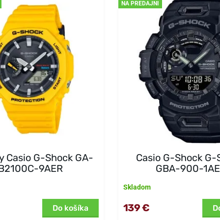
NA PREDAJNI
y Casio G-Shock GA-
Casio G-Shock G-
B2100C-9AER
GBA-900-1A
Skladom
139 €
Do košíka
D