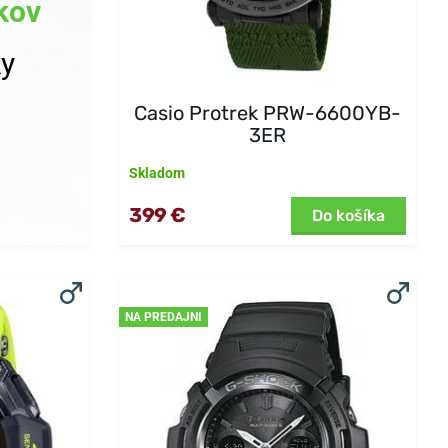
kov
ky
Casio Protrek PRW-6600YB-
3ER
Skladom
399 €
Do košíka
NA PREDAJNI