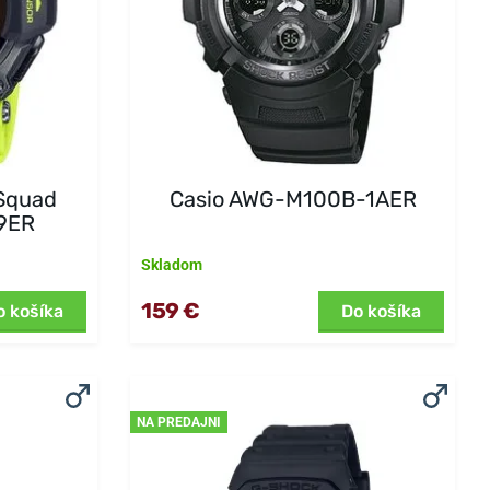
Squad
Casio AWG-M100B-1AER
9ER
Skladom
159 €
o košíka
Do košíka
NA PREDAJNI