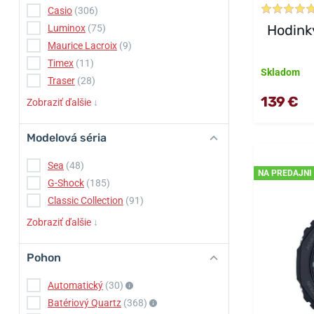
Casio
(306)
Hodink
Luminox
(75)
Maurice Lacroix
(9)
Timex
(11)
Skladom
Traser
(28)
139 €
Zobraziť ďalšie
↓
Modelová séria
Sea
(48)
NA PREDAJNI
G-Shock
(185)
Classic Collection
(91)
Zobraziť ďalšie
↓
Pohon
Automatický
(30)
Batériový Quartz
(368)