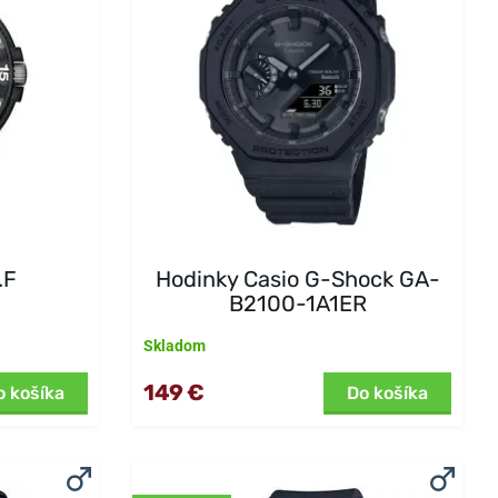
.F
Hodinky Casio G-Shock GA-
B2100-1A1ER
Skladom
149 €
o košíka
Do košíka