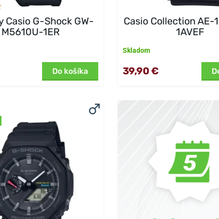
y Casio G-Shock GW-
Casio Collection AE
M5610U-1ER
1AVEF
Skladom
39,90 €
Do košíka
D