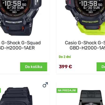
o G-Shock G-Squad
Casio G-Shock G-
BD-H2000-1AER
GBD-H2000-1A
Do 2 dní
399 €
Do košíka
D
NA PREDAJNI