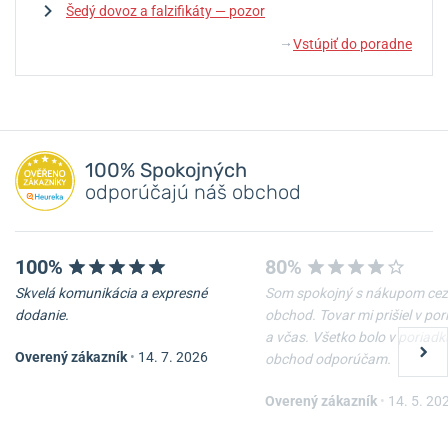
Šedý dovoz a falzifikáty — pozor
Vstúpiť do poradne
↓
100% Spokojných
odporúčajú náš obchod
100%
80%
Skvelá komunikácia a expresné
Som spokojný s nákupom cez
dodanie.
obchod. Tovar mi prišiel v po
a včas. Všetko bolo v poriadk
Overený zákazník
•
14. 7. 2026
obchod odporúčam.
Overený zákazník
•
14. 5. 20