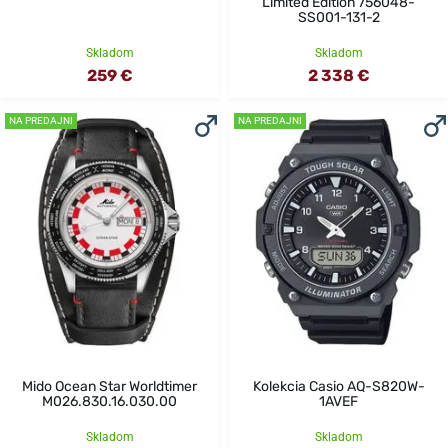
Limited Edition 756048-
SS001-131-2
Skladom
Skladom
259 €
2 338 €
NA PREDAJNI
NA PREDAJNI
Mido Ocean Star Worldtimer
Kolekcia Casio AQ-S820W-
M026.830.16.030.00
1AVEF
Skladom
Skladom