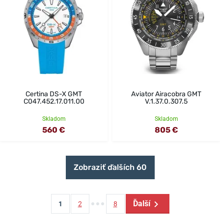
Certina DS-X GMT
Aviator Airacobra GMT
C047.452.17.011.00
V.1.37.0.307.5
Skladom
Skladom
560 €
805 €
Zobraziť ďalších 60
Ďalší
1
2
8