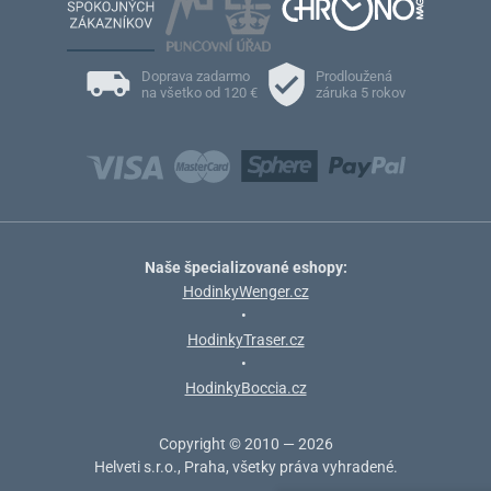
Doprava zadarmo
Prodloužená
na všetko od 120 €
záruka 5 rokov
Naše špecializované eshopy:
HodinkyWenger.cz
•
HodinkyTraser.cz
•
HodinkyBoccia.cz
Copyright © 2010 — 2026
Helveti s.r.o., Praha, všetky práva vyhradené.