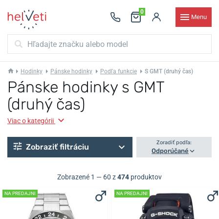
0
Menu
Hodinky
Pánske hodinky
Podľa funkcie
S GMT (druhý čas)
Pánske hodinky s GMT
(druhý čas)
Viac o kategórii
Zoradiť podľa:
Zobraziť filtráciu
Odporúčané
Zobrazené 1 — 60 z
474
produktov
NA PREDAJNI
NA PREDAJNI