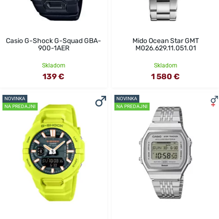
Casio G-Shock G-Squad GBA-
Mido Ocean Star GMT
900-1AER
M026.629.11.051.01
Skladom
Skladom
139 €
1 580 €
NOVINKA
NOVINKA
NA PREDAJNI
NA PREDAJNI