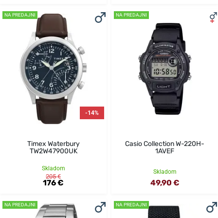
NA PREDAJNI
NA PREDAJNI
-14%
Timex Waterbury
Casio Collection W-220H-
TW2W47900UK
1AVEF
Skladom
Skladom
205 €
176 €
49,90 €
NA PREDAJNI
NA PREDAJNI