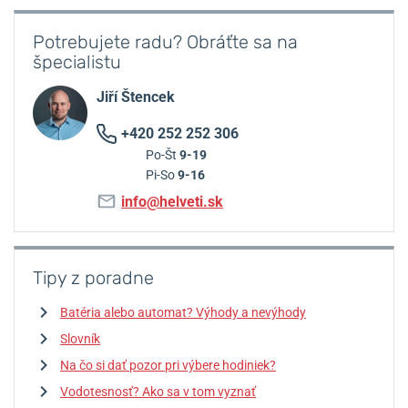
Potrebujete radu? Obráťte sa na
špecialistu
Jiří Štencek
+420 252 252 306
Po-Št
9-19
Pi-So
9-16
info@helveti.sk
Tipy z poradne
Batéria alebo automat? Výhody a nevýhody
Slovník
Na čo si dať pozor pri výbere hodiniek?
Vodotesnosť? Ako sa v tom vyznať