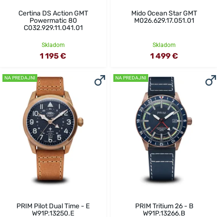
Certina DS Action GMT
Mido Ocean Star GMT
Powermatic 80
M026.629.17.051.01
C032.929.11.041.01
Skladom
Skladom
1 195 €
1 499 €
NA PREDAJNI
NA PREDAJNI
PRIM Pilot Dual Time - E
PRIM Tritium 26 - B
W91P.13250.E
W91P.13266.B