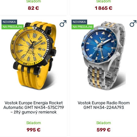
Skladom
Skladom
82 €
1 865 €
NOVINKA
NOVINKA
NA PREDAJNI
NA PREDAJNI
Vostok Europe Energia Rocket
Vostok Europe Radio Room
Automatic GMT NH34-575C719
GMT NH34-224A793
– žltý gumový remienok
Skladom
Skladom
995 €
599 €