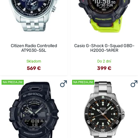
Citizen Radio Controlled
Casio G-Shock G-Squad GBD-
AT9030-55L
H2000-1A9ER
Skladom
Do 2 dní
569 €
399 €
NA PREDAJNI
NA PREDAJNI