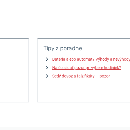
Tipy z poradne
Batéria alebo automat? Výhody a nevýhod
Na čo si dať pozor pri výbere hodiniek?
Šedý dovoz a falzifikáty — pozor