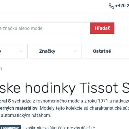
+420 
Hľadať
y
Značky
Ostatné
 S
ske hodinky Tissot S
eral S
vychádza z rovnomenného modelu z roku 1971 a nadväzuj
erných materiálov
. Modely tejto kolekcie sú charakteristické
s automatickým náťahom.
— zaškrtnite vo filtri, čo je pre vás dôležité
3 produktov