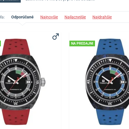
ľa:
Odporúčané
Najnovšie
Najlacnejšie
Najdrahšie
NA PREDAJNI