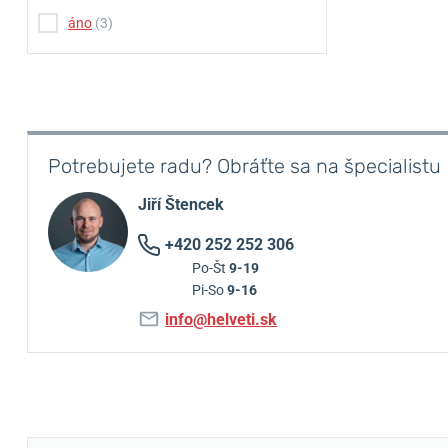
áno
(3)
Potrebujete radu? Obráťte sa na špecialistu
Jiří Štencek
+420 252 252 306
Po-Št
9-19
Pi-So
9-16
info@helveti.sk