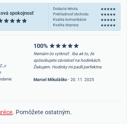
Dodacia lehota
ková spokojnosť
Prehľadnosť obchodu
Kvalita komunikácie
Kvalita dopravy
100%
Nemám čo vytknúť . Iba ak to, že
spôsobujete závislosť na hodinkách.
2.,v
Ďakujem. Hodinky mi padli perfektne.
o
odanie.
Marcel Mikuláško
•
20. 11. 2025
réce
. Pomôžete ostatným.