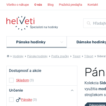
Všetko o nákupe
O nás
Blog
Pražská predajňa
Kontakt
Špecialisti na hodinky
Pánske hodinky
Dámske hodink
Hodinky
Pánske hodinky
Podľa značky
Tissot
T-Sport
Sideral
Pán
Dostupnosť a akcie
Skladom
(3)
Kolekcia
Sid
využitia
mod
Určenie
strojčekom 
Pánske
(3)
Zobrazujeme 