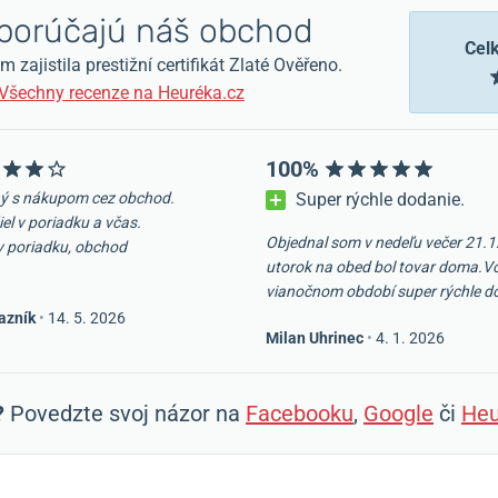
orúčajú náš obchod
Cel
zajistila prestižní certifikát Zlaté Ověřeno.
Všechny recenze na Heuréka.cz
100%
ý s nákupom cez obchod.
Super rýchle dodanie.
iel v poriadku a včas.
Objednal som v nedeľu večer 21.1
v poriadku, obchod
utorok na obed bol tovar doma.V
vianočnom období super rýchle d
azník
•
14. 5. 2026
Milan Uhrinec
•
4. 1. 2026
?
Povedzte svoj názor na
Facebooku
,
Google
či
Heu