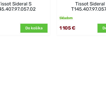
Tissot Sideral S
Tissot Sideral
45.407.97.057.02
T145.407.97.057
Skladom
1 105 €
Do košíka
D