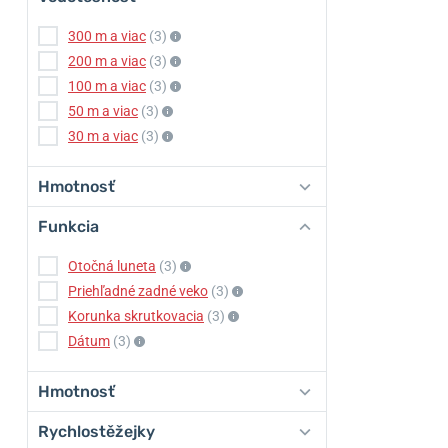
300 m a viac
(3)
200 m a viac
(3)
100 m a viac
(3)
50 m a viac
(3)
30 m a viac
(3)
Hmotnosť
Funkcia
Otočná luneta
(3)
Priehľadné zadné veko
(3)
Korunka skrutkovacia
(3)
Dátum
(3)
Hmotnosť
Rychlostěžejky