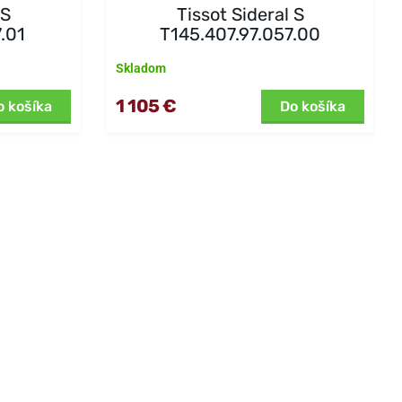
 S
Tissot Sideral S
.01
T145.407.97.057.00
Skladom
1 105 €
o košíka
Do košíka