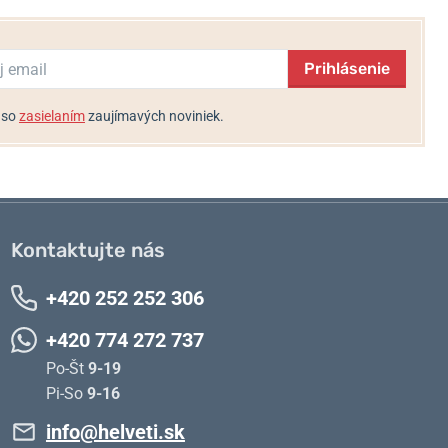
Prihlásenie
 so
zasielaním
zaujímavých noviniek.
Kontaktujte nás
+420 252 252 306
+420 774 272 737
Po-Št
9-19
Pi-So
9-16
info@helveti.sk