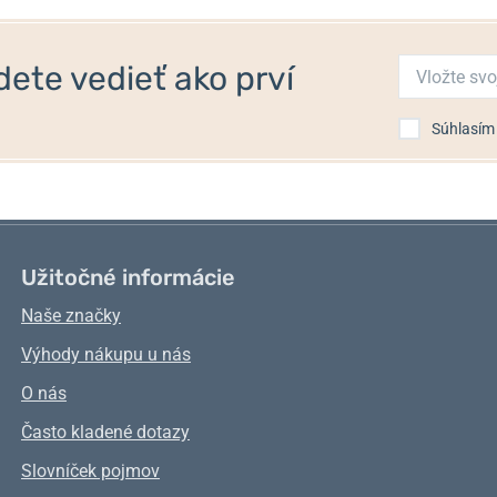
ete vedieť ako prví
Súhlasím
Užitočné informácie
Naše značky
Výhody nákupu u nás
O nás
Často kladené dotazy
Slovníček pojmov