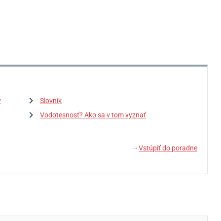
y
Slovník
Vodotesnosť? Ako sa v tom vyznať
Vstúpiť do poradne
↓