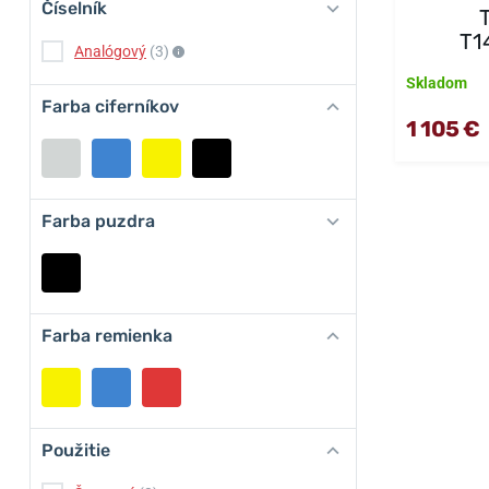
Číselník
T1
Analógový
(3)
Skladom
Farba ciferníkov
1 105 €
Farba puzdra
Farba remienka
Použitie