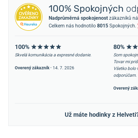
100% Spokojných
odp
Nadprůměrná spokojenost
zákazníků nám 
Celkem nás hodnotilo
8015
Spokojných.
100%
80%
Skvelá komunikácia a expresné dodanie.
Som spokojn
Tovar mi priš
Overený zákazník
•
14. 7. 2026
Všetko bolo 
odporúčam.
Overený zák
Už máte hodinky z Helveti