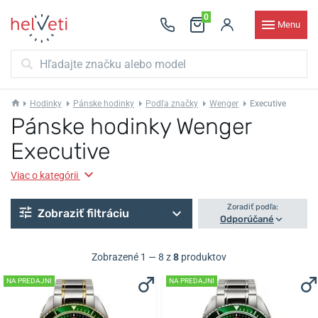
0
Menu
Hodinky
Pánske hodinky
Podľa značky
Wenger
Executive
Pánske hodinky Wenger
Executive
Viac o kategórii
Zoradiť podľa:
Zobraziť filtráciu
Odporúčané
Zobrazené 1 — 8 z
8
produktov
NA PREDAJNI
NA PREDAJNI