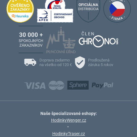
Doprava zadarmo
Prodloužená
na všetko od 120 €
záruka 5 rokov
Naše špecializované eshopy:
HodinkyWenger.cz
•
HodinkyTraser.cz