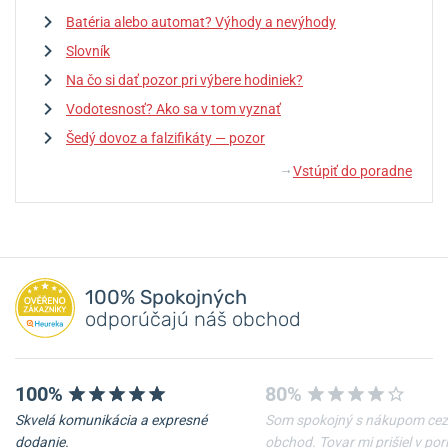
Batéria alebo automat? Výhody a nevýhody
Slovník
Na čo si dať pozor pri výbere hodiniek?
Vodotesnosť? Ako sa v tom vyznať
Šedý dovoz a falzifikáty — pozor
Vstúpiť do poradne
↓
100% Spokojných
odporúčajú náš obchod
100%
80%
Skvelá komunikácia a expresné
Som spokojný s nákupom cez
dodanie.
obchod. Tovar mi prišiel v po