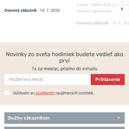
a včas. Všetko bolo v poriadk
Overený zákazník
•
14. 7. 2026
obchod odporúčam.
Overený zákazník
•
14. 5. 20
Novinky zo sveta hodiniek budete vedieť ako
prví
1x za mesiac, priamo do e-mailu
Prihlásenie
Súhlasím so
zasielaním
zaujímavých noviniek.
Služby zákazníkom