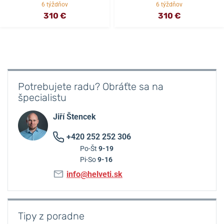
6 týždňov
6 týždňov
310 €
310 €
Potrebujete radu? Obráťte sa na
špecialistu
Jiří Štencek
+420 252 252 306
Po-Št
9-19
Pi-So
9-16
info@helveti.sk
Tipy z poradne