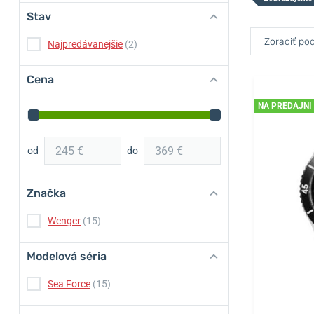
Stav
Zoradiť pod
Najpredávanejšie
(2)
Cena
NA PREDAJNI
od
do
Značka
Wenger
(15)
Modelová séria
Sea Force
(15)