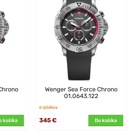
Chrono
Wenger Sea Force Chrono
01.0643.122
6 týždňov
345 €
o košíka
Do košíka