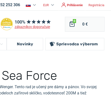
252 252 306
EUR
Prihlásenie
Registrácia
100%
0
0 €
zákazníkov doporučuje
Novinky
Sprievodca
výberom
 Sea Force
 Wenger.
Tento rad je učený pre dámy a pánov.
Vo svojej
odeloch zafírové sklíčko, vodotesnosť 200M a tiež