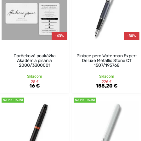
-43%
-30%
Darčeková poukážka
Plniace pero Waterman Expert
Akadémia písania
Deluxe Metallic Stone CT
2000/3300001
1507/195768
Skladom
Skladom
28 €
226 €
16 €
158,20 €
NA PREDAJNI
NA PREDAJNI