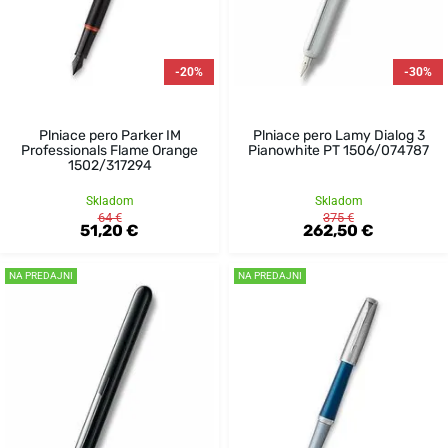
-20%
-30%
Plniace pero Parker IM
Plniace pero Lamy Dialog 3
Professionals Flame Orange
Pianowhite PT 1506/074787
1502/317294
Skladom
Skladom
64 €
375 €
51,20 €
262,50 €
NA PREDAJNI
NA PREDAJNI