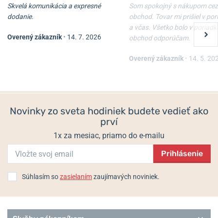
Skvelá komunikácia a expresné
Som spokojný s nákupom cez
dodanie.
obchod. Tovar mi prišiel v po
a včas. Všetko bolo v poriadk
Overený zákazník
•
14. 7. 2026
obchod odporúčam.
Overený zákazník
•
14. 5. 20
Novinky zo sveta hodiniek budete vedieť ako
prví
1x za mesiac, priamo do e-mailu
Prihlásenie
Súhlasím so
zasielaním
zaujímavých noviniek.