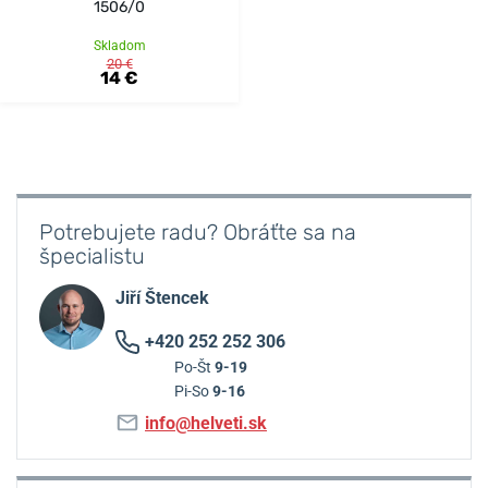
1506/0
Skladom
20 €
14 €
Potrebujete radu? Obráťte sa na
špecialistu
Jiří Štencek
+420 252 252 306
Po-Št
9-19
Pi-So
9-16
info@helveti.sk