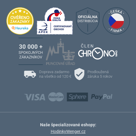
Doprava zadarmo
Prodloužená
na všetko od 120 €
záruka 5 rokov
Naše špecializované eshopy:
HodinkyWenger.cz