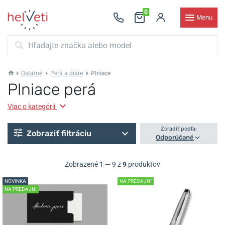
0
Menu
Ostatné
Perá a diáre
Plniace
Plniace perá
Viac o kategórii
Zoradiť podľa:
Zobraziť filtráciu
Odporúčané
Zobrazené 1 — 9 z
9
produktov
NOVINKA
NA PREDAJNI
NA PREDAJNI