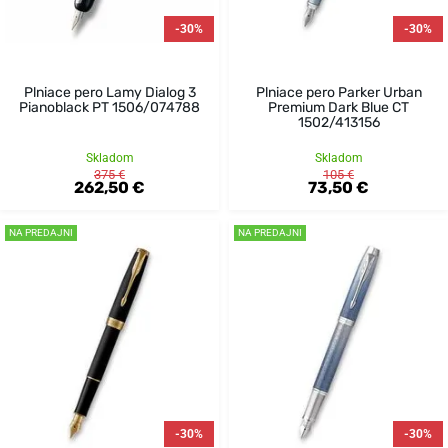
-30%
-30%
Plniace pero Lamy Dialog 3
Plniace pero Parker Urban
Pianoblack PT 1506/074788
Premium Dark Blue CT
1502/413156
Skladom
Skladom
375 €
105 €
262,50 €
73,50 €
NA PREDAJNI
NA PREDAJNI
-30%
-30%