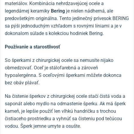
materiálov. Kombinácia nehrdzavejúcej ocele a
legendárnej keramiky
Bering
je nielen nádherná, ale
predovšetkým originálna. Tento jedinečný prívesok BERING
sa pýši jednoduchým vzhľadom s rovnými líniami a je v
dokonalom súlade s kolekciou hodiniek Bering.
Používanie a starostlivosť
So šperkami z chirurgickej ocele sa nemusíte nijako
obmedzovať. Oceľ je stálofarebná a zároveň
hypoalergénna. S oceľovými šperkami môžete dokonca
bez obáv plávať.
Na čistenie šperkov z chirurgickej ocele stačí čistá voda a
saponát alebo mydlo na odmastenie šperku. Ak má šperk
kameň, je lepšie použiť len vlhkú handričku s trochou
čistiaceho prostriedku a vyhnúť sa čisteniu pod tečúcou
vodou. Šperk jemne umyte a osušte.