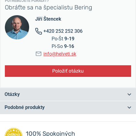
POTREBUJETE PORADIŤ?
Obráťte sa na špecialistu Bering
Jiří Štencek
+420 252 252 306
Po-Št
9-19
Pi-So
9-16
info@helveti.sk
Položiť otázku
Otázky
Podobné produkty
Máte otázku? Zanechajte nám komentár
NA PREDAJNI
NA PREDAJNI
Pridať dotaz
100% Spokojných