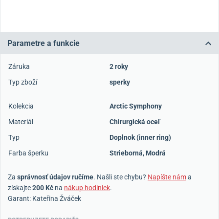
Parametre a funkcie
Záruka
2 roky
Typ zboží
sperky
Kolekcia
Arctic Symphony
Materiál
Chirurgická oceľ
Typ
Doplnok (inner ring)
Farba šperku
Strieborná
,
Modrá
Za
správnosť údajov ručíme
. Našli ste chybu?
Napíšte nám
a
získajte
200 Kč
na
nákup hodiniek
.
Garant: Kateřina Žváček