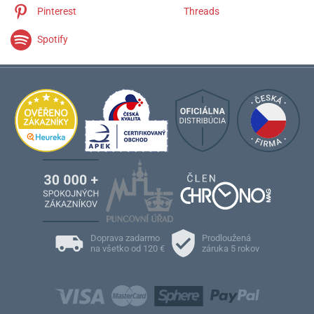
Pinterest
Threads
Spotify
Doprava zadarmo
Prodloužená
na všetko od 120 €
záruka 5 rokov