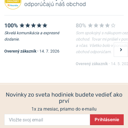
odporúčajú náš obchod
100%
80%
Skvelá komunikácia a expresné
Som spokojný s nákupom cez
-20%
-20%
dodanie.
obchod. Tovar mi prišiel v po
a včas. Všetko bolo v poriadk
Overený zákazník
•
14. 7. 2026
obchod odporúčam.
Prívesok Boccia Titanium
Prívesok Bering Family-2
07030-02
Overený zákazník
•
14. 5. 20
Skladom
Skladom
99 €
59 €
79,20 €
47,20 €
Novinky zo sveta hodiniek budete vedieť ako
prví
1x za mesiac, priamo do e-mailu
Prihlásenie