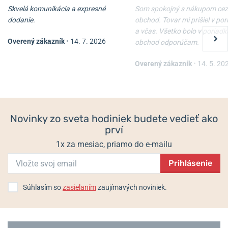
Skvelá komunikácia a expresné
Som spokojný s nákupom cez
dodanie.
obchod. Tovar mi prišiel v po
a včas. Všetko bolo v poriadk
Overený zákazník
•
14. 7. 2026
obchod odporúčam.
Kožené puzdro Mikov 232-
Victorinox Párátko 91 mm,
115-116 CERNE
čierne A.3641.3.10
Overený zákazník
•
14. 5. 20
Skladom
Skladom
9,96 €
1 €
Novinky zo sveta hodiniek budete vedieť ako
prví
1x za mesiac, priamo do e-mailu
Prihlásenie
Súhlasím so
zasielaním
zaujímavých noviniek.