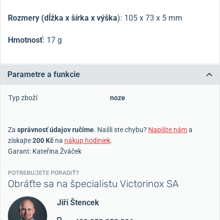
Rozmery (dĺžka x šírka x výška
):
105 x 73 x 5 mm
Hmotnosť
:
17 g
Parametre a funkcie
Typ zboží
noze
Za
správnosť údajov ručíme
. Našli ste chybu?
Napíšte nám
a
získajte
200 Kč
na
nákup hodiniek
.
Garant: Kateřina Žváček
POTREBUJETE PORADIŤ?
Obráťte sa na špecialistu Victorinox SA
Jiří Štencek