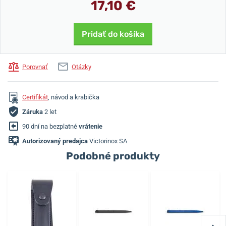
17,10 €
Pridať do košíka
Porovnať
Otázky
Certifikát
, návod a krabička
Záruka
2 let
90 dní na bezplatné
vrátenie
Autorizovaný predajca
Victorinox SA
Podobné produkty