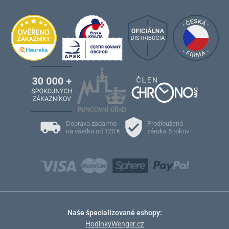
Doprava zadarmo
Prodloužená
na všetko od 120 €
záruka 5 rokov
Naše špecializované eshopy:
HodinkyWenger.cz