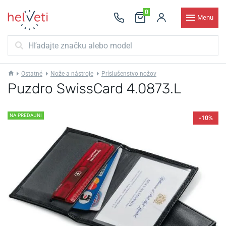
0
Menu
Ostatné
Nože a nástroje
Príslušenstvo nožov
Puzdro SwissCard 4.0873.L
NA PREDAJNI
-10%