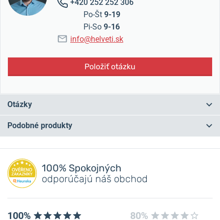
+420 252 252 306
Po-Št
9-19
Pi-So
9-16
info@helveti.sk
Položiť otázku
Otázky
Podobné produkty
Máte otázku? Zanechajte nám komentár
NA PREDAJNI
NA PREDAJNI
Pridať dotaz
100% Spokojných
odporúčajú náš obchod
100%
80%