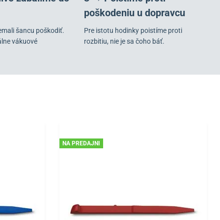
poškodeniu u dopravcu
emali šancu poškodiť.
Pre istotu hodinky poistíme proti
álne vákuové
rozbitiu, nie je sa čoho báť.
NA PREDAJNI