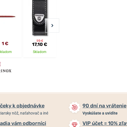
19 €
1 €
10,59 €
31,60 €
17,10 €
Skladom
Skladom
Skladom
Skladom
čeky k objednávke
90 dní na vrátenie
iarsky nôž, naťahovač a iné
Vyskúšate a uvidíte
adia vám odborníci
VIP účet = 10% zľa