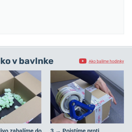
ko v bavlnke
Ako balíme hodinky
livo zabalíme do
3 → Poistíme proti