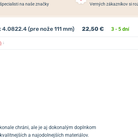
špecialisti na naše značky
Verných zákazníkov si 
x 4.0822.4 (pre nože 111 mm)
22,50 €
3 - 5 dní
↓
)
okonale chráni, ale je aj dokonalým doplnkom
valitnejších a najodolnejších materiálov.