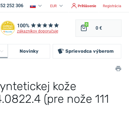
252 252 306
EUR
Prihlásenie
Registrácia
100%
0
0 €
zákazníkov doporučuje
Novinky
Sprievodca
výberom
yntetickej kože
4.0822.4 (pre nože 111