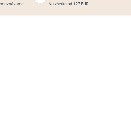
rozmaznávame
Na všetko od 127 EUR