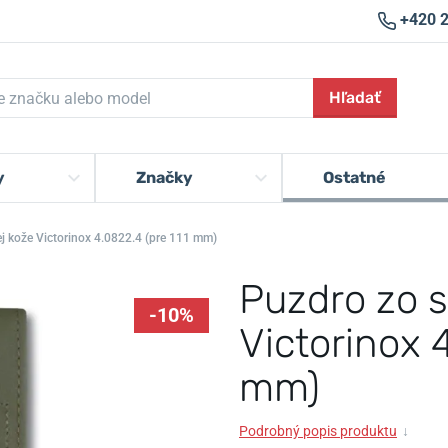
+420 
Hľadať
y
Značky
Ostatné
ej kože Victorinox 4.0822.4 (pre 111 mm)
Puzdro zo s
-10%
Victorinox 
mm)
Podrobný popis produktu
↓