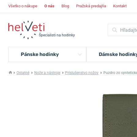
Všetko o nákupe
O nás
Blog
Pražská predajňa
Kontakt
Špecialisti na hodinky
Pánske hodinky
Dámske hodink
Ostatné
Nože a nástroje
Príslušenstvo nožov
Puzdro zo syntetick