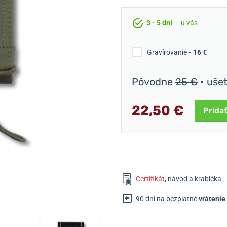
3 - 5 dní
— u vás
Gravírovanie
- 16 €
Pôvodne
25 €
• uše
22,50 €
Pridať
Certifikát
, návod a krabička
90 dní na bezplatné
vrátenie