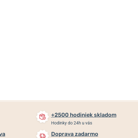
8 €
17 €
17 €
7,20 €
15,30 €
15,30 €
Skladom
Skladom
Skladom
+2500 hodiniek skladom
Hodinky do 24h u vás
va
Doprava zadarmo