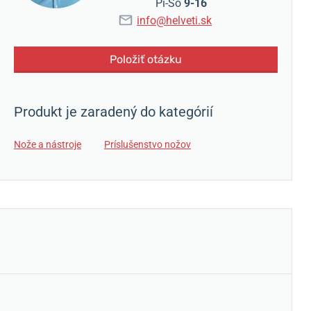
Pi-So
9-16
info@helveti.sk
Položiť otázku
Produkt je zaradený do kategórií
Nože a nástroje
Príslušenstvo nožov