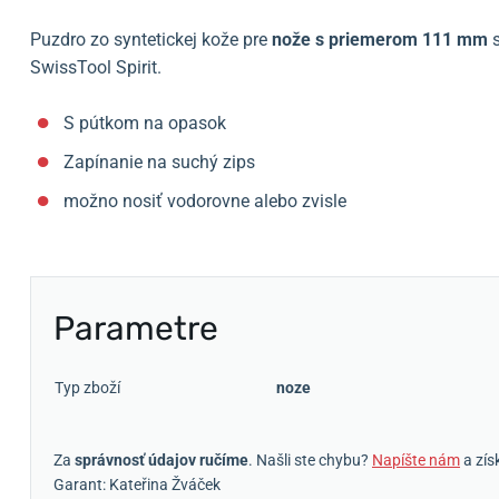
Puzdro zo syntetickej kože pre
nože s priemerom 111 mm
s
SwissTool Spirit.
S pútkom na opasok
Zapínanie na suchý zips
možno nosiť vodorovne alebo zvisle
Parametre
Typ zboží
noze
Za
správnosť údajov ručíme
. Našli ste chybu?
Napíšte nám
a zís
Garant: Kateřina Žváček