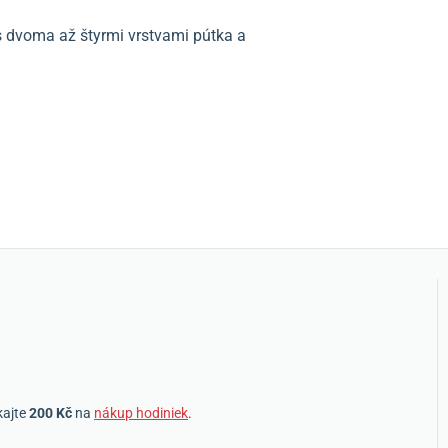
 dvoma až štyrmi vrstvami pútka a
kajte
200 Kč
na
nákup hodiniek
.