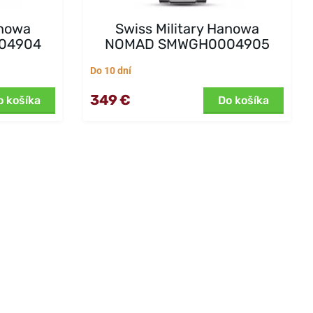
anowa
Swiss Military Hanowa
04904
NOMAD SMWGH0004905
Do 10 dní
349 €
o košíka
Do košíka