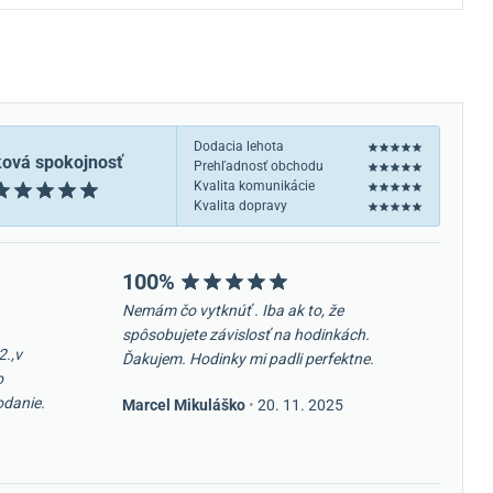
Dodacia lehota
ková spokojnosť
Prehľadnosť obchodu
Kvalita komunikácie
Kvalita dopravy
100%
Nemám čo vytknúť . Iba ak to, že
spôsobujete závislosť na hodinkách.
2.,v
Ďakujem. Hodinky mi padli perfektne.
o
odanie.
Marcel Mikuláško
•
20. 11. 2025