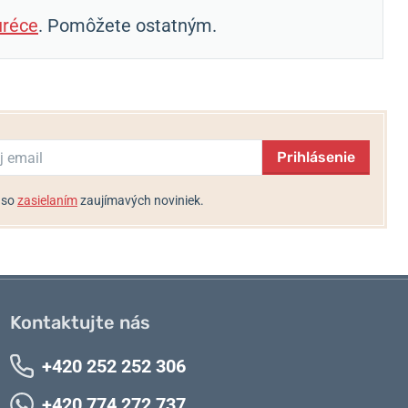
réce
. Pomôžete ostatným.
Prihlásenie
 so
zasielaním
zaujímavých noviniek.
Kontaktujte nás
+420 252 252 306
+420 774 272 737