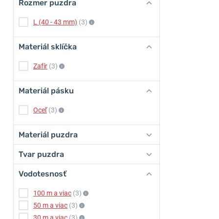
Rozmer puzdra
L (40 - 43 mm)
(3)
Materiál sklíčka
Zafír
(3)
Materiál pásku
Oceľ
(3)
Materiál puzdra
Tvar puzdra
Vodotesnosť
100 m a viac
(3)
50 m a viac
(3)
30 m a viac
(3)