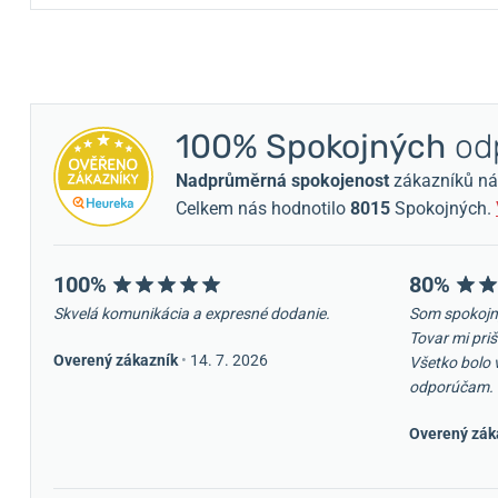
100% Spokojných
odp
Nadprůměrná spokojenost
zákazníků nám 
Celkem nás hodnotilo
8015
Spokojných.
100%
80%
Skvelá komunikácia a expresné dodanie.
Som spokojn
Tovar mi priš
Overený zákazník
•
14. 7. 2026
Všetko bolo 
odporúčam.
Overený zák