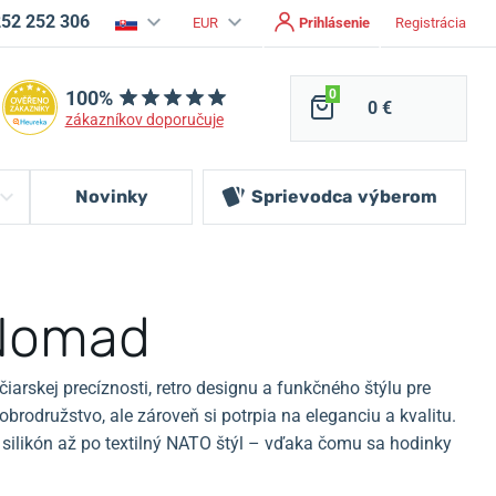
252 252 306
EUR
Prihlásenie
Registrácia
100%
0
0 €
zákazníkov doporučuje
Novinky
Sprievodca
výberom
 Nomad
rskej precíznosti, retro designu a funkčného štýlu pre
brodružstvo, ale zároveň si potrpia na eleganciu a kvalitu.
silikón až po textilný NATO štýl – vďaka čomu sa hodinky