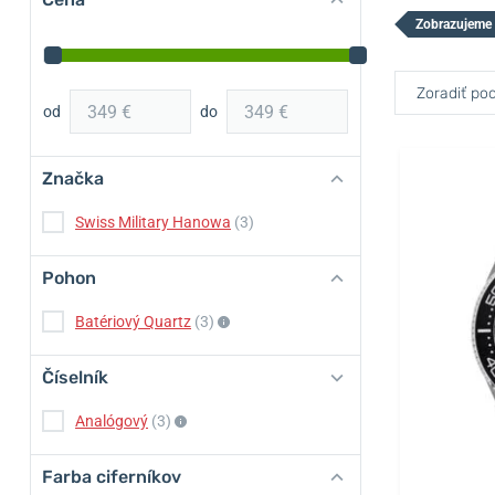
Zobrazujeme 
Zoradiť pod
od
do
Značka
Swiss Military Hanowa
(3)
Pohon
Batériový Quartz
(3)
Číselník
Analógový
(3)
Farba ciferníkov