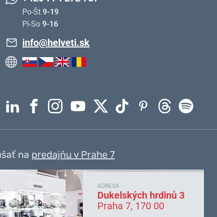
Po-Št
9-19
Pi-So
9-16
info@helveti.sk
úšať na
predajňu v Prahe 7
ADRESA
Dukelských hrdinů 3
Praha 7, 170 00