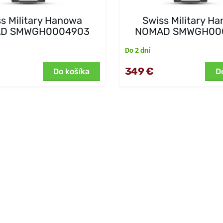
s Military Hanowa
Swiss Military H
D SMWGH0004903
NOMAD SMWGH00
Do 2 dní
349 €
Do košíka
D