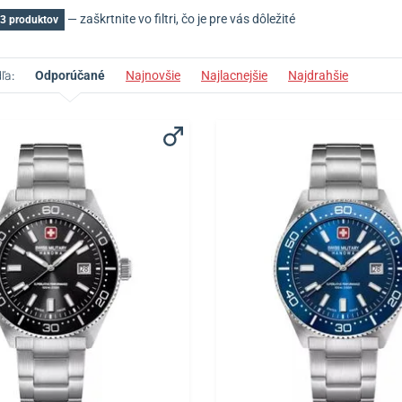
— zaškrtnite vo filtri, čo je pre vás dôležité
3 produktov
ľa:
Odporúčané
Najnovšie
Najlacnejšie
Najdrahšie