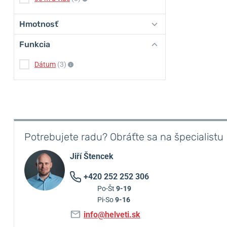
Hmotnosť
Funkcia
Dátum
(3)
Potrebujete radu? Obráťte sa na špecialistu
Jiří Štencek
+420 252 252 306
Po-Št
9-19
Pi-So
9-16
info@helveti.sk