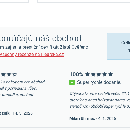
orúčajú náš obchod
Cel
zajistila prestižní certifikát Zlaté Ověřeno.
Všechny recenze na Heuréka.cz
100%
ý s nákupom cez obchod.
Super rýchle dodanie.
iel v poriadku a včas.
Objednal som v nedeľu večer 21.1
v poriadku, obchod
utorok na obed bol tovar doma.V
vianočnom období super rýchle d
azník
•
14. 5. 2026
Milan Uhrinec
•
4. 1. 2026