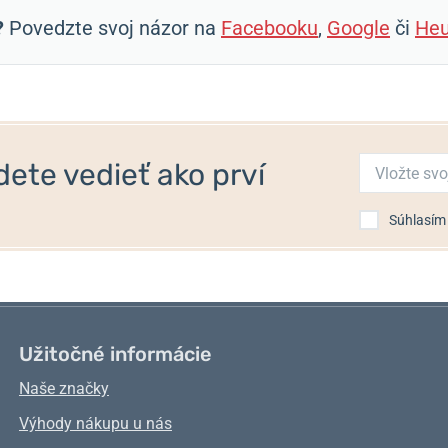
?
Povedzte svoj názor na
Facebooku
,
Google
či
Heu
ete vedieť ako prví
Súhlasím
Užitočné informácie
Naše značky
Výhody nákupu u nás