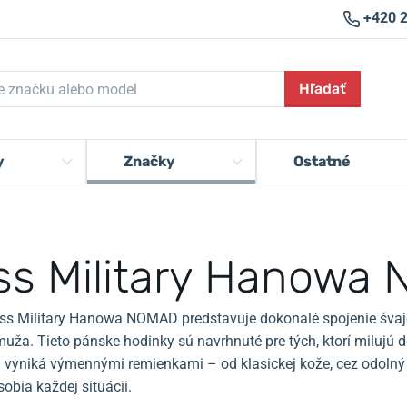
+420 
Hľadať
y
Značky
Ostatné
ss Military Hanowa
ss Military Hanowa NOMAD predstavuje dokonalé spojenie švajčia
ža. Tieto pánske hodinky sú navrhnuté pre tých, ktorí milujú do
vyniká výmennými remienkami – od klasickej kože, cez odolný 
obia každej situácii.