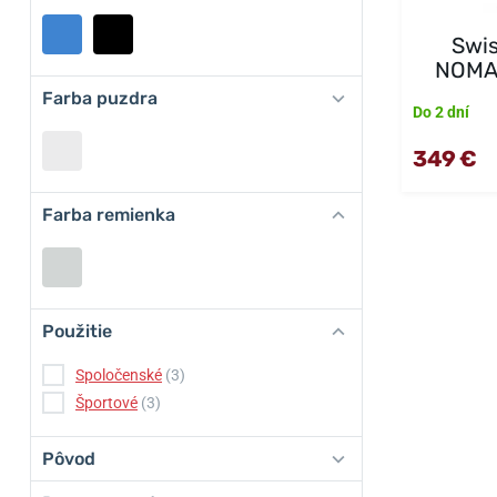
Swis
NOMA
Farba puzdra
Do 2 dní
349 €
Farba remienka
Použitie
Spoločenské
(3)
Športové
(3)
Pôvod