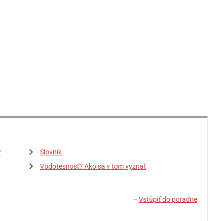
y
Slovník
Vodotesnosť? Ako sa v tom vyznať
Vstúpiť do poradne
↓