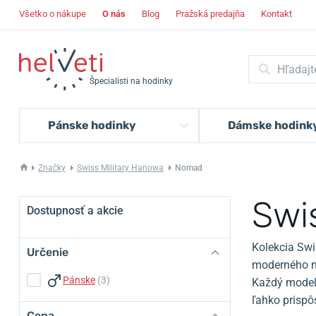
Všetko o nákupe
O nás
Blog
Pražská predajňa
Kontakt
Špecialisti na hodinky
Pánske hodinky
Dámske hodink
Značky
Swiss Military Hanowa
Nomad
Swi
Dostupnosť a akcie
Kolekcia Swi
Určenie
moderného mu
Pánske
(3)
Každý model 
ľahko prispôs
Cena