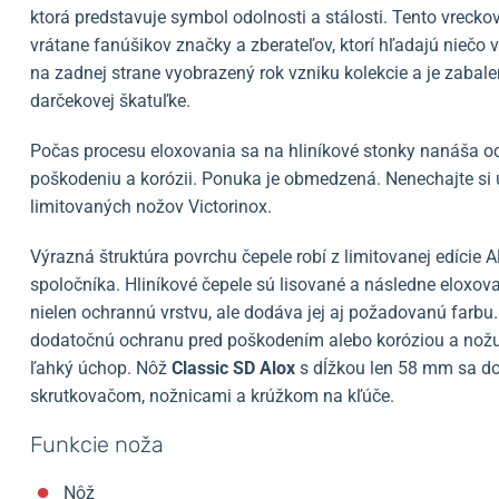
ktorá predstavuje symbol odolnosti a stálosti. Tento vreck
vrátane fanúšikov značky a zberateľov, ktorí hľadajú niečo
na zadnej strane vyobrazený rok vzniku kolekcie a je zabale
darčekovej škatuľke.
Počas procesu eloxovania sa na hliníkové stonky nanáša o
poškodeniu a korózii. Ponuka je obmedzená. Nenechajte si uj
limitovaných nožov Victorinox.
Výrazná štruktúra povrchu čepele robí z limitovanej edície
spoločníka. Hliníkové čepele sú lisované a následne elox
nielen ochrannú vrstvu, ale dodáva jej aj požadovanú farbu.
dodatočnú ochranu pred poškodením alebo koróziou a nožu
ľahký úchop. Nôž
Classic SD Alox
s dĺžkou len 58 mm sa do
skrutkovačom, nožnicami a krúžkom na kľúče.
Funkcie noža
Nôž