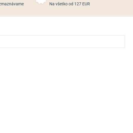
rozmaznávame
Na všetko od 127 EUR