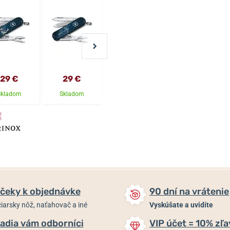
29 €
29 €
29 €
29 €
Skladom
Skladom
Skladom
Skladom
čeky k objednávke
90 dní na vrátenie
iarsky nôž, naťahovač a iné
Vyskúšate a uvidíte
adia vám odborníci
VIP účet = 10% zľa