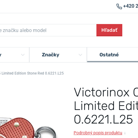
+420 
Hľadať
y
Značky
Ostatné
5 Limited Edition Stone Red 0.6221.L25
Victorinox 
Limited Edi
0.6221.L25
Podrobný popis produktu
↓