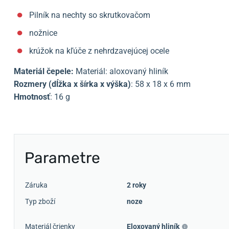
Pilník na nechty so skrutkovačom
nožnice
krúžok na kľúče z nehrdzavejúcej ocele
Materiál čepele:
Materiál: aloxovaný hliník
Rozmery (dĺžka x šírka x výška)
: 58 x 18 x 6 mm
Hmotnosť
: 16 g
Parametre
Záruka
2 roky
Typ zboží
noze
Materiál črienky
Eloxovaný hliník