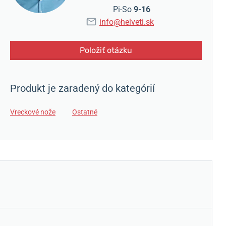
Pi-So
9-16
info@helveti.sk
Položiť otázku
Produkt je zaradený do kategórií
Vreckové nože
Ostatné