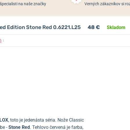
špecialisti na naše značky
Verných zákazníkov si 
ted Edition Stone Red 0.6221.L25
48 €
Skladom
↓
)
ALOX
, toto je jedenásta séria. Nože Classic
rbe -
Stone Red
. Tehlovo červená je farba,