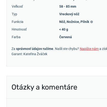
Veľkosť
58 - 85 mm
Typ
Vreckový nôž
Funkcia
Nôž
,
Nožnice
,
Pilník
Hmotnosť
< 40 g
Farba
Červená
Za
správnosť údajov ručíme
. Našli ste chybu?
Napíšte nám
a zís
Garant: Kateřina Žváček
Otázky a komentáre