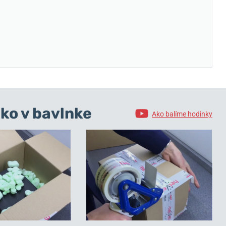
ko v bavlnke
Ako balíme hodinky