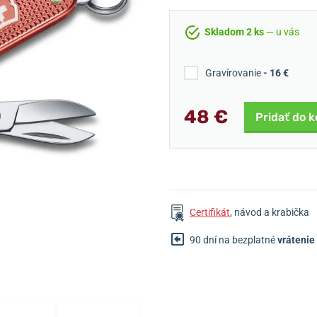
Skladom 2 ks
— u vás
Gravírovanie
- 16 €
48 €
Pridať do k
Certifikát
, návod a krabička
90 dní na bezplatné
vrátenie