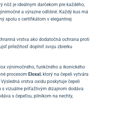
ový nôž je ideálnym darčekom pre každého,
 výnimočné a výrazne odlišné. Každý kus má
ný spolu s certifikátom v elegantnej
chranná vrstva ako dodatočná ochrana proti
sť príležitosť doplniť svoju zbierku
 Alox výnimočného, funkčného a ikonického
ované procesom
Eloxal
, ktorý na čepeli vytvára
 Výsledná vrstva oxidu poskytuje čepeli
 s vizuálne príťažlivým dizajnom dodáva
dáva s čepeľou, pilníkom na nechty,