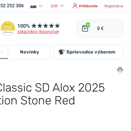
252 252 306
EUR
Prihlásenie
Registrácia
100%
0
0 €
zákazníkov doporučuje
Novinky
Sprievodca
výberom
Classic SD Alox 2025
tion Stone Red