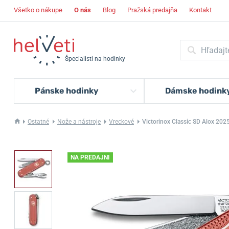
Všetko o nákupe
O nás
Blog
Pražská predajňa
Kontakt
Špecialisti na hodinky
Pánske hodinky
Dámske hodink
Ostatné
Nože a nástroje
Vreckové
Victorinox Classic SD Alox 202
NA PREDAJNI