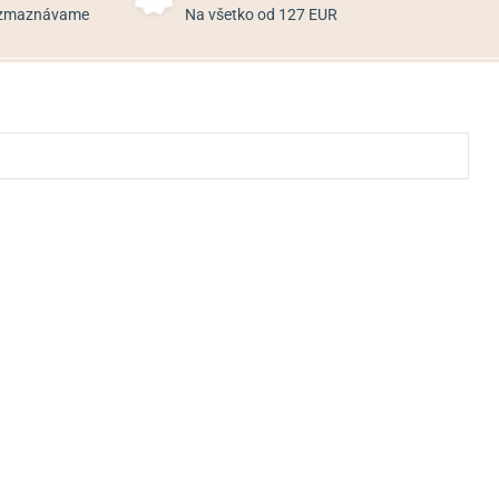
rozmaznávame
Na všetko od 127 EUR