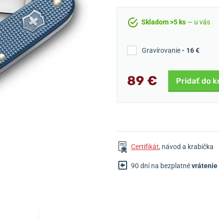
Skladom >5 ks
— u vás
Gravírovanie
- 16 €
89 €
Pridať do k
Certifikát
, návod a krabička
90 dní na bezplatné
vrátenie