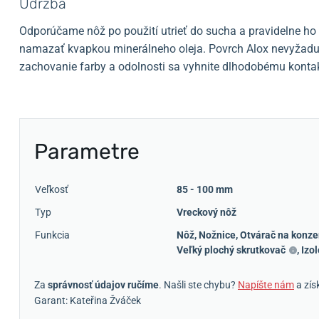
Údržba
Odporúčame nôž po použití utrieť do sucha a pravidelne ho 
namazať kvapkou minerálneho oleja. Povrch Alox nevyžaduje
zachovanie farby a odolnosti sa vyhnite dlhodobému kontak
Parametre
Veľkosť
85 - 100 mm
Typ
Vreckový nôž
Funkcia
Nôž
,
Nožnice
,
Otvárač na konze
Veľký plochý skrutkovač
,
Izol
Za
správnosť údajov ručíme
. Našli ste chybu?
Napíšte nám
a zís
Garant: Kateřina Žváček