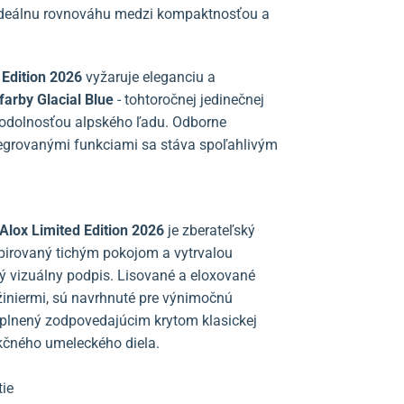
 ideálnu rovnováhu medzi kompaktnosťou a
 Edition 2026
vyžaruje eleganciu a
farby Glacial Blue
- tohtoročnej jedinečnej
 a odolnosťou alpského ľadu. Odborne
egrovanými funkciami sa stáva spoľahlivým
Alox Limited Edition 2026
je zberateľský
špirovaný tichým pokojom a vytrvalou
ý vizuálny podpis. Lisované a eloxované
nžiniermi, sú navrhnuté pre výnimočnú
oplnený zodpovedajúcim krytom klasickej
nkčného umeleckého diela.
ie