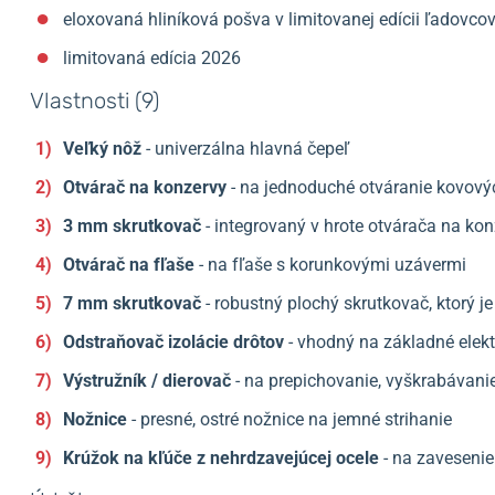
eloxovaná hliníková pošva v limitovanej edícii ľadovco
limitovaná edícia 2026
Vlastnosti (9)
Veľký nôž
- univerzálna hlavná čepeľ
Otvárač na konzervy
- na jednoduché otváranie kovový
3 mm skrutkovač
- integrovaný v hrote otvárača na ko
Otvárač na fľaše
- na fľaše s korunkovými uzávermi
7 mm skrutkovač
- robustný plochý skrutkovač, ktorý je
Odstraňovač izolácie drôtov
- vhodný na základné elekt
Výstružník / dierovač
- na prepichovanie, vyškrabávani
Nožnice
- presné, ostré nožnice na jemné strihanie
Krúžok na kľúče z nehrdzavejúcej ocele
- na zavesenie