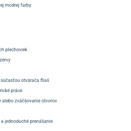
vej modrej farby
ch plechoviek
nzervy
 súčasťou otvárača fliaš
rické práce
e alebo zväčšovanie otvorov
 a jednoduché prenášanie