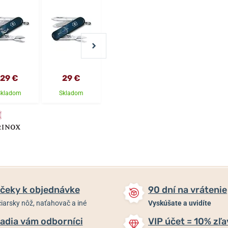
29 €
29 €
29 €
29 €
Skladom
Skladom
Skladom
Skladom
čeky k objednávke
90 dní na vrátenie
iarsky nôž, naťahovač a iné
Vyskúšate a uvidíte
adia vám odborníci
VIP účet = 10% zľa