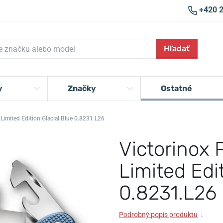
+420 
Hľadať
y
Značky
Ostatné
Limited Edition Glacial Blue 0.8231.L26
Victorinox 
Limited Edit
0.8231.L26
Podrobný popis produktu
↓