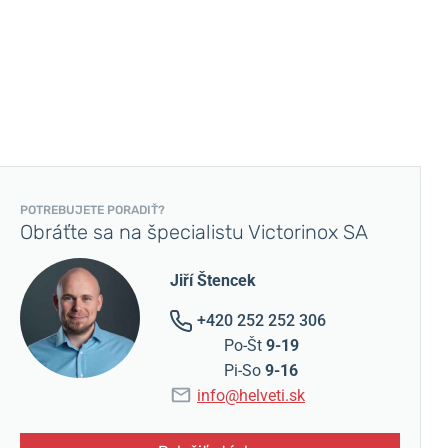
POTREBUJETE PORADIŤ?
Obráťte sa na špecialistu Victorinox SA
Jiří Štencek
+420 252 252 306
Po-Št
9-19
Pi-So
9-16
info@helveti.sk