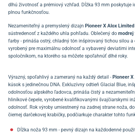
dlhú životnosť a prémiový vzhľad. Dĺžka 93 mm poskytuje
plnou funkčnosťou.
Nezameniteľný a premyslený dizajn
Pioneer X Alox Limited
sústredenosť z každého uhla pohľadu. Oblečený do
modrej 
farby - prináša ostrý, chladný tón inšpirovaný tichou silou
vyrobený pre maximálnu odolnosť a vybavený deviatimi int
spoločníkom, na ktorého sa môžete spoľahnúť dlhé roky.
Výrazný, spoľahlivý a zameraný na každý detail -
Pioneer X 
kúsok s jedinečnou DNA. Exkluzívny odtieň Glacial Blue, in
odolnosťou alpského ľadovca, prináša čistý a nezameniteľn
hliníkové čepele, vyrobené kvalifikovanými švajčiarskymi i
odolnosť. Rok výroby umiestnený na zadnej strane noža, d
čiernej darčekovej krabičky, podčiarkuje charakter tohto fu
Dĺžka noža 93 mm - pevný dizajn na každodenné použit