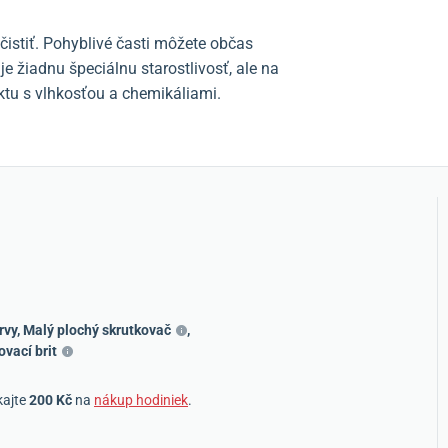
čistiť. Pohyblivé časti môžete občas
 žiadnu špeciálnu starostlivosť, ale na
tu s vlhkosťou a chemikáliami.
rvy
,
Malý plochý skrutkovač
,
ovací brit
kajte
200 Kč
na
nákup hodiniek
.