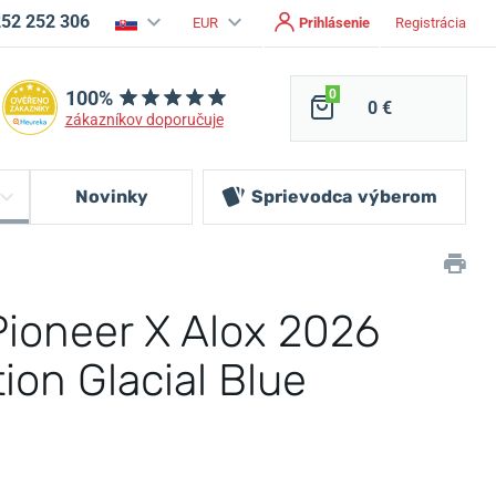
252 252 306
EUR
Prihlásenie
Registrácia
100%
0
0 €
zákazníkov doporučuje
Novinky
Sprievodca
výberom
Pioneer X Alox 2026
ion Glacial Blue