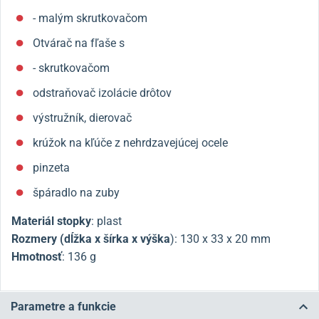
- malým skrutkovačom
Otvárač na fľaše s
- skrutkovačom
odstraňovač izolácie drôtov
výstružník, dierovač
krúžok na kľúče z nehrdzavejúcej ocele
pinzeta
špáradlo na zuby
Materiál stopky
: plast
Rozmery (dĺžka x šírka x výška
): 130 x 33 x 20 mm
Hmotnosť
: 136 g
Parametre a funkcie