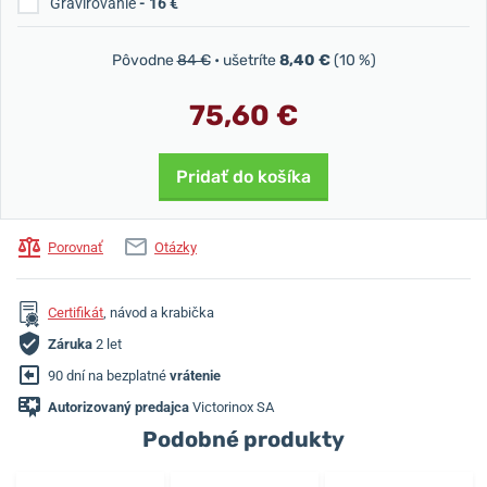
Gravírovanie
- 16 €
Pôvodne
84 €
• ušetríte
8,40 €
(10 %)
75,60 €
Pridať do košíka
Porovnať
Otázky
Certifikát
, návod a krabička
Záruka
2 let
90 dní na bezplatné
vrátenie
Autorizovaný predajca
Victorinox SA
Podobné produkty