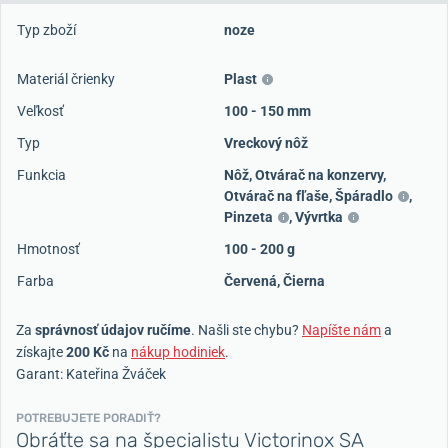
Typ zboží
noze
Materiál črienky
Plast
Veľkosť
100 - 150 mm
Typ
Vreckový nôž
Funkcia
Nôž
,
Otvárač na konzervy
,
Otvárač na fľaše
,
Špáradlo
,
Pinzeta
,
Vývrtka
Hmotnosť
100 - 200 g
Farba
Červená
,
Čierna
Za
správnosť údajov ručíme
. Našli ste chybu?
Napíšte nám
a
získajte
200 Kč
na
nákup hodiniek
.
Garant: Kateřina Žváček
POTREBUJETE PORADIŤ?
Obráťte sa na špecialistu Victorinox SA