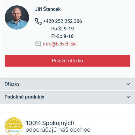
Jiří Štencek
+420 252 252 306
Po-Št
9-19
Pi-So
9-16
info@helveti.sk
Položiť otázku
Otázky
Podobné produkty
Máte otázku? Zanechajte nám komentár
NA PREDAJNI
NA PREDAJNI
Pridať dotaz
100% Spokojných
odporúčajú náš obchod