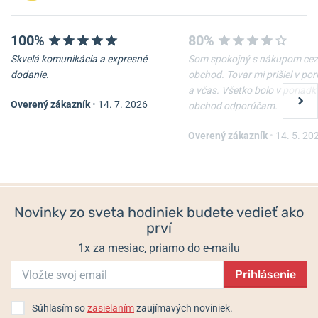
100%
80%
Skvelá komunikácia a expresné
Som spokojný s nákupom cez
-10%
-10%
dodanie.
obchod. Tovar mi prišiel v po
a včas. Všetko bolo v poriadk
Overený zákazník
•
14. 7. 2026
obchod odporúčam.
Nôž Victorinox Waiter
Nôž Victorinox Spartan
Overený zákazník
•
14. 5. 20
Skladom
Skladom
22 €
33 €
19,80 €
29,70 €
Novinky zo sveta hodiniek budete vedieť ako
prví
1x za mesiac, priamo do e-mailu
Prihlásenie
Súhlasím so
zasielaním
zaujímavých noviniek.