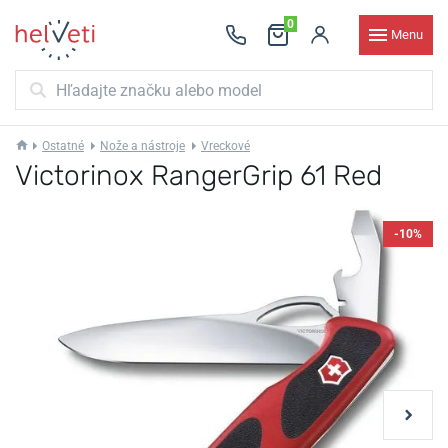
0
Menu
Ostatné
Nože a nástroje
Vreckové
Victorinox RangerGrip 61 Red
-10%