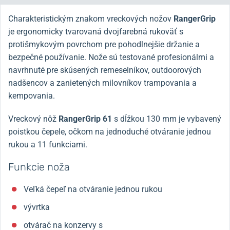
Charakteristickým znakom vreckových nožov
RangerGrip
je ergonomicky tvarovaná dvojfarebná rukoväť s
protišmykovým povrchom pre pohodlnejšie držanie a
bezpečné používanie. Nože sú testované profesionálmi a
navrhnuté pre skúsených remeselníkov, outdoorových
nadšencov a zanietených milovníkov trampovania a
kempovania.
Vreckový nôž
RangerGrip 61
s dĺžkou 130 mm je vybavený
poistkou čepele, očkom na jednoduché otváranie jednou
rukou a 11 funkciami.
Funkcie noža
Veľká čepeľ na otváranie jednou rukou
vývrtka
otvárač na konzervy s