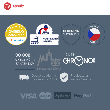
Spotify
Doprava zadarmo
Prodloužená
na všetko od 120 €
záruka 5 rokov