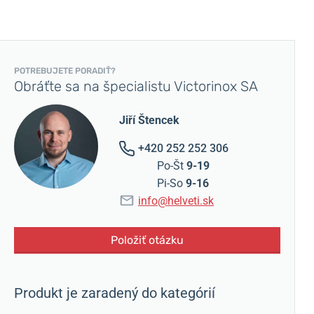
POTREBUJETE PORADIŤ?
Obráťte sa na špecialistu Victorinox SA
Jiří Štencek
+420 252 252 306
Po-Št
9-19
Pi-So
9-16
info@helveti.sk
Položiť otázku
Produkt je zaradený do kategórií