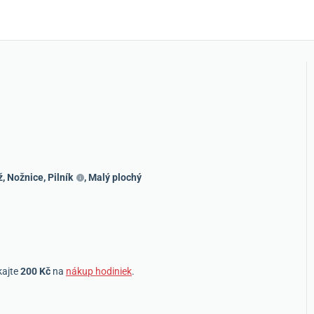
ž
,
Nožnice
,
Pilník
,
Malý plochý
kajte
200 Kč
na
nákup hodiniek
.