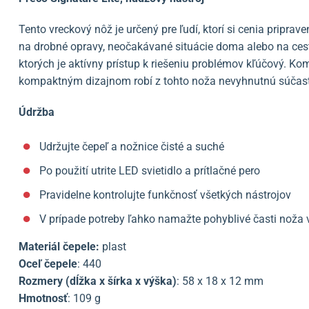
Tento vreckový nôž je určený pre ľudí, ktorí si cenia priprav
na drobné opravy, neočakávané situácie doma alebo na cest
ktorých je aktívny prístup k riešeniu problémov kľúčový. Ko
kompaktným dizajnom robí z tohto noža nevyhnutnú súčasť 
Údržba
Udržujte čepeľ a nožnice čisté a suché
Po použití utrite LED svietidlo a prítlačné pero
Pravidelne kontrolujte funkčnosť všetkých nástrojov
V prípade potreby ľahko namažte pohyblivé časti nož
Materiál čepele:
plast
Oceľ čepele
: 440
Rozmery (dĺžka x šírka x výška)
: 58 x 18 x 12 mm
Hmotnosť
: 109 g