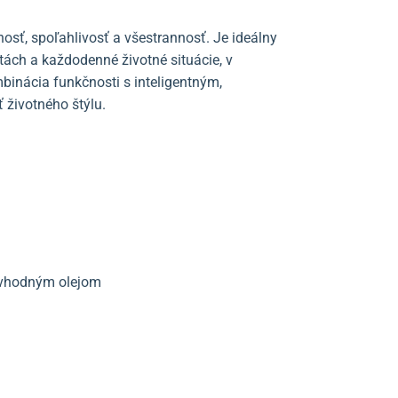
enosť, spoľahlivosť a všestrannosť. Je ideálny
ách a každodenné životné situácie, v
mbinácia funkčnosti s inteligentným,
životného štýlu.
a vhodným olejom