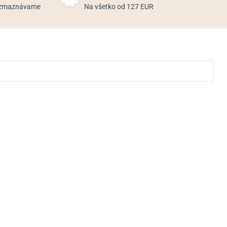
rozmaznávame
Na všetko od 127 EUR