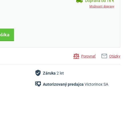
Doprava od 16 €
Možnosti dopravy
ošíka
Porovnať
Otázky
Záruka
2 let
Autorizovaný predajca
Victorinox SA