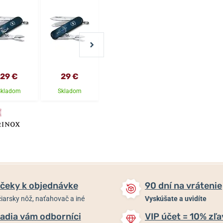
29 €
29 €
29 €
29 €
Skladom
Skladom
Skladom
Skladom
čeky k objednávke
90 dní na vrátenie
iarsky nôž, naťahovač a iné
Vyskúšate a uvidíte
adia vám odborníci
VIP účet = 10% zľa