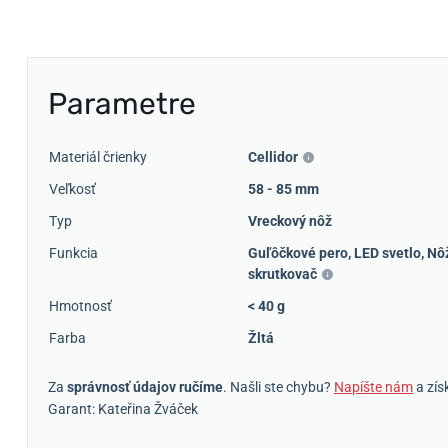
Parametre
Materiál črienky
Cellidor
Veľkosť
58 - 85 mm
Typ
Vreckový nôž
Funkcia
Guľôčkové pero
,
LED svetlo
,
Nô
skrutkovač
Hmotnosť
< 40 g
Farba
Žltá
Za
správnosť údajov ručíme
. Našli ste chybu?
Napíšte nám
a zís
Garant: Kateřina Žváček