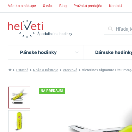
Všetko o nákupe
O nás
Blog
Pražská predajňa
Kontakt
Špecialisti na hodinky
Pánske hodinky
Dámske hodink
Ostatné
Nože a nástroje
Vreckové
Victorinox Signature Lite Emer
NA PREDAJNI