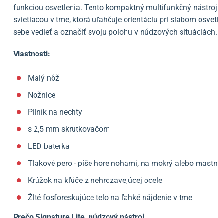
funkciou osvetlenia. Tento kompaktný multifunkčný nástroj
svietiacou v tme, ktorá uľahčuje orientáciu pri slabom osve
sebe vedieť a označiť svoju polohu v núdzových situáciách.
Vlastnosti:
Malý nôž
Nožnice
Pilník na nechty
s 2,5 mm skrutkovačom
LED baterka
Tlakové pero - píše hore nohami, na mokrý alebo mastný
Krúžok na kľúče z nehrdzavejúcej ocele
Žlté fosforeskujúce telo na ľahké nájdenie v tme
Prečo Signature Lite, núdzový nástroj