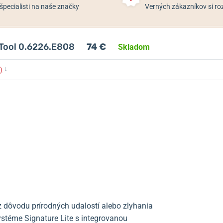
špecialisti na naše značky
Verných zákazníkov si 
 Tool 0.6226.E808
74 €
Skladom
↓
)
už z dôvodu prírodných udalostí alebo zlyhania
ystéme Signature Lite s integrovanou