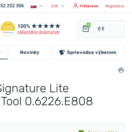
252 252 306
EUR
Prihlásenie
Registrácia
100%
0
0 €
zákazníkov doporučuje
Novinky
Sprievodca
výberom
Signature Lite
Tool 0.6226.E808