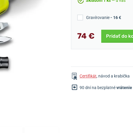
Skladom 1 ks
— u vás
Gravírovanie
- 16 €
74 €
Pridať do k
Certifikát
, návod a krabička
90 dní na bezplatné
vrátenie