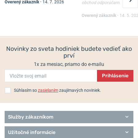
Overený zákazník
•
14. 7. 2026
obchod odporúčam.
Nôž Victorinox Waiter
Nôž Victorinox Spartan
Overený zákazník
•
14. 5. 20
Skladom
Skladom
22 €
33 €
19,80 €
29,70 €
Novinky zo sveta hodiniek budete vedieť ako
prví
1x za mesiac, priamo do e-mailu
Prihlásenie
Súhlasím so
zasielaním
zaujímavých noviniek.
Služby zákazníkom
Užitočné informácie