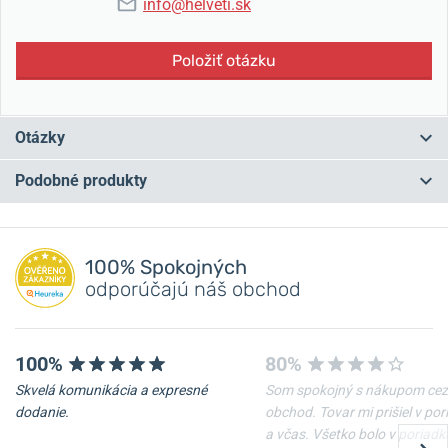
info@helveti.sk
Položiť otázku
Otázky
Podobné produkty
Máte otázku? Zanechajte nám komentár
NA PREDAJNI
NA PREDAJNI
Pridať dotaz
100% Spokojných
odporúčajú náš obchod
100%
80%
Skvelá komunikácia a expresné
Som spokojný s nákupom cez
-10%
-10%
dodanie.
obchod. Tovar mi prišiel v po
a včas. Všetko bolo v poriadk