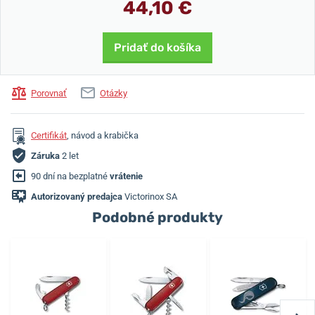
44,10 €
Pridať do košíka
Porovnať
Otázky
Certifikát
, návod a krabička
Záruka
2 let
90 dní na bezplatné
vrátenie
Autorizovaný predajca
Victorinox SA
Podobné produkty