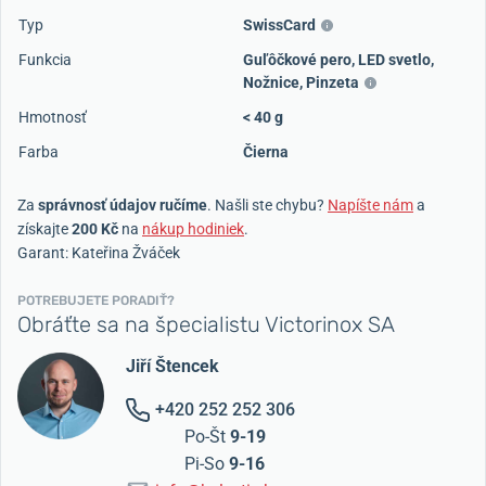
Typ
SwissCard
Funkcia
Guľôčkové pero
,
LED svetlo
,
Nožnice
,
Pinzeta
Hmotnosť
< 40 g
Farba
Čierna
Za
správnosť údajov ručíme
. Našli ste chybu?
Napíšte nám
a
získajte
200 Kč
na
nákup hodiniek
.
Garant: Kateřina Žváček
POTREBUJETE PORADIŤ?
Obráťte sa na špecialistu Victorinox SA
Jiří Štencek
+420 252 252 306
Po-Št
9-19
Pi-So
9-16