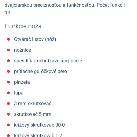
švajčiarskou precíznosťou a funkčnosťou. Počet funkcií
13.
Funkcie noža
Otvárač listov (nôž)
nožnice
špendlík z nehrdzavejúcej ocele
prítlačné guľôčkové pero
pinzeta
lupa
3 mm skrutkovač
skrutkovač 5 mm
krížový skrutkovač 00-0
krížový skrutkovač 1-2