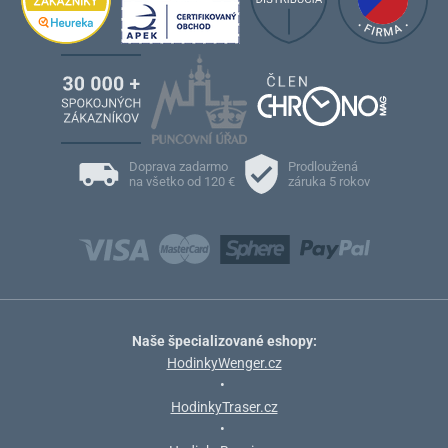
Doprava zadarmo
Prodloužená
na všetko od 120 €
záruka 5 rokov
Naše špecializované eshopy:
HodinkyWenger.cz
•
HodinkyTraser.cz
•