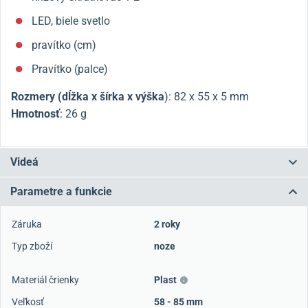
LED, biele svetlo
pravítko (cm)
Pravítko (palce)
Rozmery (dĺžka x šírka x výška
):
82 x 55 x 5 mm
Hmotnosť
: 26 g
Videá
Parametre a funkcie
Záruka
2 roky
Typ zboží
noze
Materiál črienky
Plast
Veľkosť
58 - 85 mm