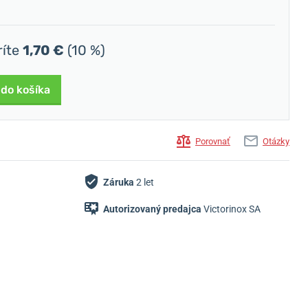
ríte
1,70 €
(10 %)
 do košíka
Porovnať
Otázky
Záruka
2 let
Autorizovaný predajca
Victorinox SA