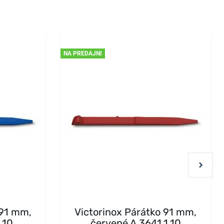
NA PREDAJNI
 91 mm,
Victorinox Párátko 91 mm,
.10
červené A.3641.1.10