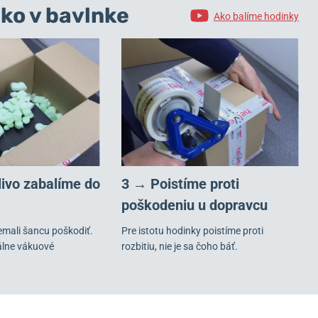
ko v bavlnke
Ako balíme hodinky
livo zabalíme do
3 → Poistíme proti
poškodeniu u dopravcu
emali šancu poškodiť.
Pre istotu hodinky poistíme proti
álne vákuové
rozbitiu, nie je sa čoho báť.