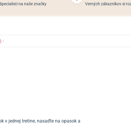
špecialisti na naše značky
Verných zákazníkov si 
↓
)
 v jednej tretine, nasaďte na opasok a