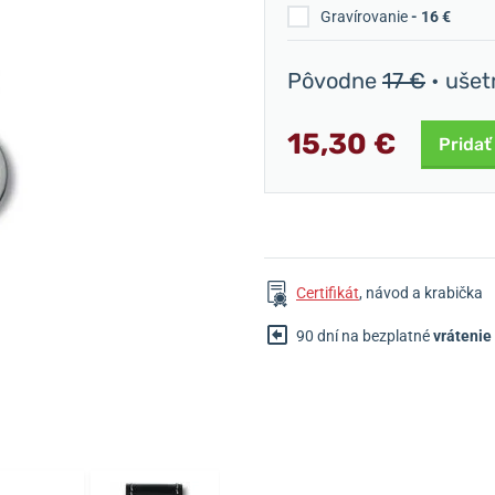
Gravírovanie
- 16 €
Pôvodne
17 €
• ušet
15,30 €
Pridať
Certifikát
, návod a krabička
90 dní na bezplatné
vrátenie