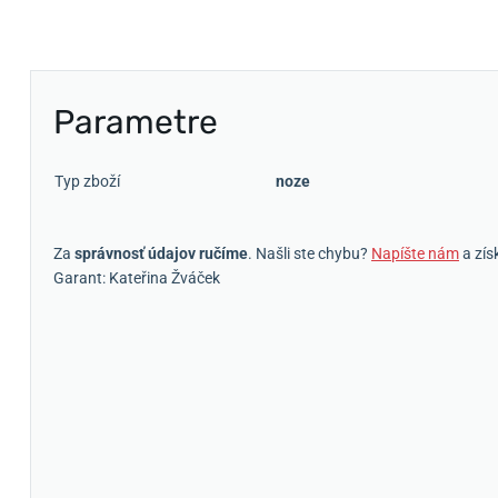
Parametre
Typ zboží
noze
Za
správnosť údajov ručíme
. Našli ste chybu?
Napíšte nám
a zís
Garant: Kateřina Žváček