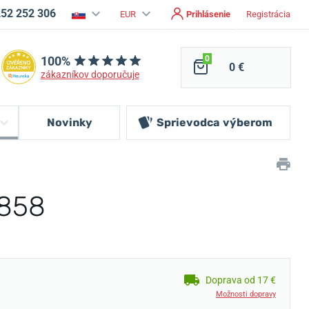
252 252 306
EUR
Prihlásenie
Registrácia
100%
0
0 €
zákazníkov doporučuje
Novinky
Sprievodca
výberom
1858
Doprava od 17 €
Možnosti dopravy