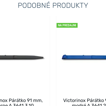
PODOBNÉ PRODUKTY
NA PREDAJNI
inox Párátko 91 mm,
Victorinox Párátko
erne A.3641.3.10
modré A.3641.2