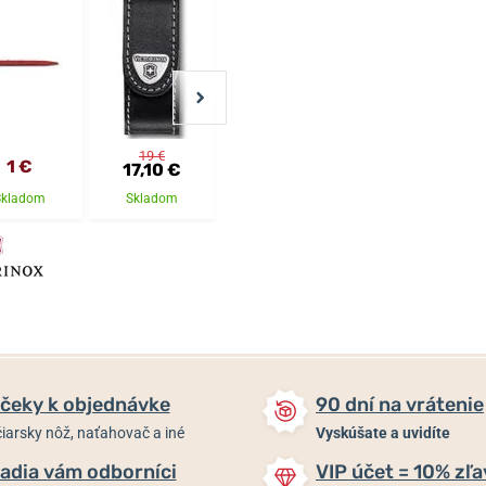
19 €
1 €
10,59 €
31,60 €
17,10 €
Skladom
Skladom
Skladom
Skladom
čeky k objednávke
90 dní na vrátenie
iarsky nôž, naťahovač a iné
Vyskúšate a uvidíte
adia vám odborníci
VIP účet = 10% zľa