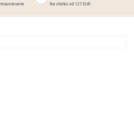
rozmaznávame
Na všetko od 127 EUR