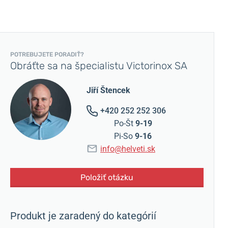
POTREBUJETE PORADIŤ?
Obráťte sa na špecialistu Victorinox SA
Jiří Štencek
+420 252 252 306
Po-Št
9-19
Pi-So
9-16
info@helveti.sk
Položiť otázku
Produkt je zaradený do kategórií