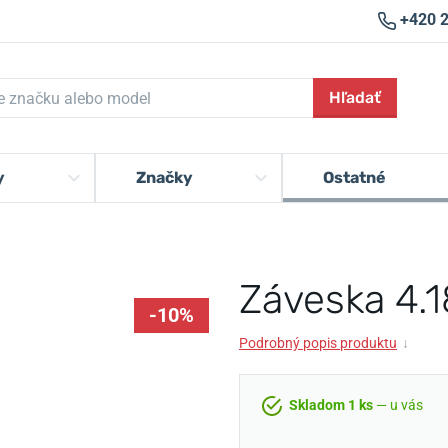
+420 
Hľadať
y
Značky
Ostatné
Záveska 4.
-10%
Podrobný popis produktu
↓
Skladom 1 ks
— u vás