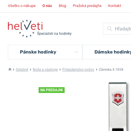
Všetko o nákupe
O nás
Blog
Pražská predajňa
Kontakt
Špecialisti na hodinky
Pánske hodinky
Dámske hodink
Ostatné
Nože a nástroje
Príslušenstvo nožov
Záveska 4.1858
NA PREDAJNI