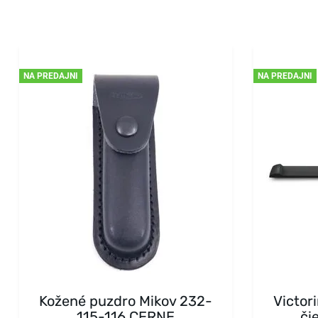
NA PREDAJNI
NA PREDAJNI
Kožené puzdro Mikov 232-
Victor
115-116 CERNE
či