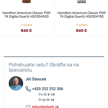
Hamilton American Classic PSR
Hamilton American Classic PSR
74 Digital Quartz H52304530
74 Digital Quartz H52304130
4 týždne
4 týždne
865 €
865 €
Potrebujete radu? Obráťte sa na
špecialistu
Jiří Štencek
+420 252 252 306
Po-Št
9-19
Pi-So
9-16
info@helveti.sk