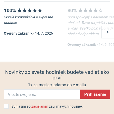
100%
80%
Skvelá komunikácia a expresné
Som spokojný s nákupom cez
dodanie.
obchod. Tovar mi prišiel v po
a včas. Všetko bolo v poriadk
Overený zákazník
•
14. 7. 2026
obchod odporúčam.
Overený zákazník
•
14. 5. 20
Novinky zo sveta hodiniek budete vedieť ako
prví
1x za mesiac, priamo do e-mailu
Prihlásenie
Súhlasím so
zasielaním
zaujímavých noviniek.