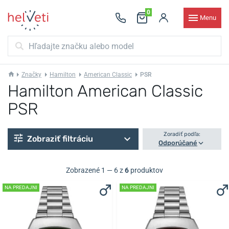
0
Menu
Značky
Hamilton
American Classic
PSR
Hamilton American Classic
PSR
Zoradiť podľa:
Zobraziť filtráciu
Odporúčané
Zobrazené 1 — 6 z
6
produktov
NA PREDAJNI
NA PREDAJNI