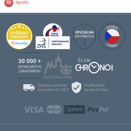
Spotify
Doprava zadarmo
Prodloužená
na všetko od 120 €
záruka 5 rokov