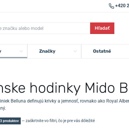
+420 
Hľadať
y
Značky
Ostatné
ske hodinky Mido B
iniek Belluna definujú krivky a jemnosť, rovnako ako Royal Albe
ný.
— zaškrtnite vo filtri, čo je pre vás dôležité
3 produktov