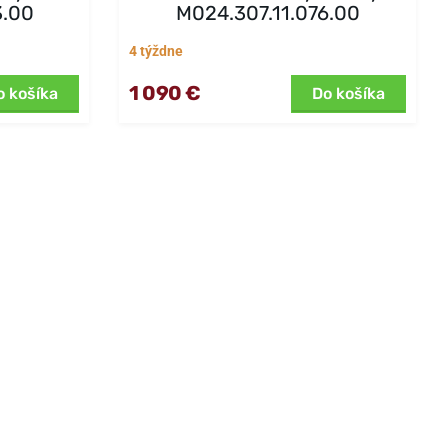
3.00
M024.307.11.076.00
4 týždne
1 090 €
o košíka
Do košíka