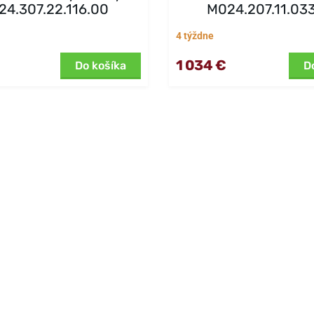
24.307.22.116.00
M024.207.11.03
4 týždne
1 034 €
Do košíka
D