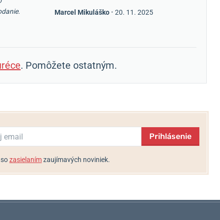
o
odanie.
Marcel Mikuláško
•
20. 11. 2025
réce
. Pomôžete ostatným.
Prihlásenie
 so
zasielaním
zaujímavých noviniek.