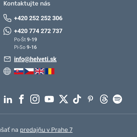
Kontaktujte nás
+420 252 252 306
+420 774 272 737
Po-Št
9-19
Pi-So
9-16
info@helveti.sk
úšať na
predajňu v Prahe 7