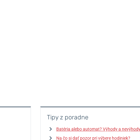
Tipy z poradne
Batéria alebo automat? Výhody a nevýhod
Na čo si dať pozor pri výbere hodiniek?