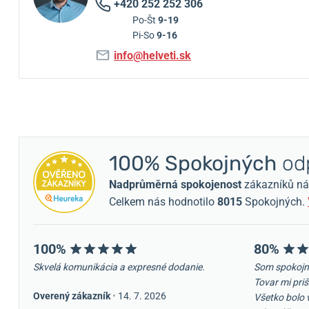
+420 252 252 306
Po-Št
9-19
Pi-So
9-16
info@helveti.sk
100% Spokojných
odp
Nadprůměrná spokojenost
zákazníků nám 
Celkem nás hodnotilo
8015
Spokojných.
100%
80%
Skvelá komunikácia a expresné dodanie.
Som spokojn
Tovar mi priš
Overený zákazník
•
14. 7. 2026
Všetko bolo 