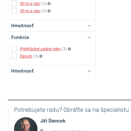
50 m a viac
(3)
30 m a viac
(3)
Hmotnosť
Funkcia
Priehľadné zadné veko
(3)
Dátum
(3)
Hmotnosť
Potrebujete radu? Obráťte sa na špecialistu
Jiří Štencek