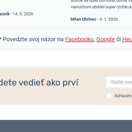
utorok na obed bol tovar doma.V
vianočnom období super rýchle d
azník
•
14. 5. 2026
Milan Uhrinec
•
4. 1. 2026
?
Povedzte svoj názor na
Facebooku
,
Google
či
Heu
ete vedieť ako prví
Súhlasím