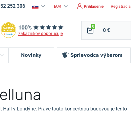
252 252 306
EUR
Prihlásenie
Registrácia
100%
0
0 €
zákazníkov doporučuje
Novinky
Sprievodca
výberom
elluna
rt Hall v Londýne. Práve touto koncertnou budovou je tento