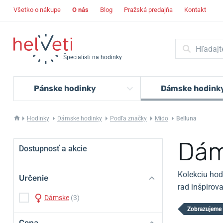
Všetko o nákupe
O nás
Blog
Pražská predajňa
Kontakt
Špecialisti na hodinky
Pánske hodinky
Dámske hodink
Hodinky
Dámske hodinky
Podľa značky
Mido
Belluna
Dám
Dostupnosť a akcie
Kolekciu hod
Určenie
rad inšpirova
Dámske
(3)
Zobrazujeme 
Cena