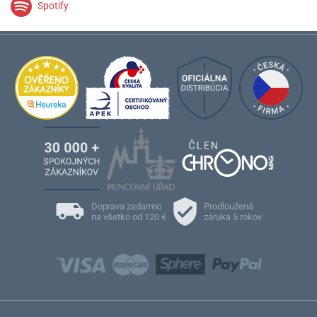
Spotify
Doprava zadarmo
Prodloužená
na všetko od 120 €
záruka 5 rokov