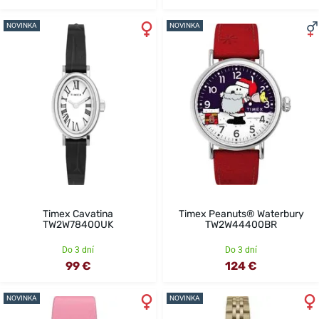
NOVINKA
NOVINKA
Timex Cavatina
Timex Peanuts® Waterbury
TW2W78400UK
TW2W44400BR
Do 3 dní
Do 3 dní
99 €
124 €
NOVINKA
NOVINKA