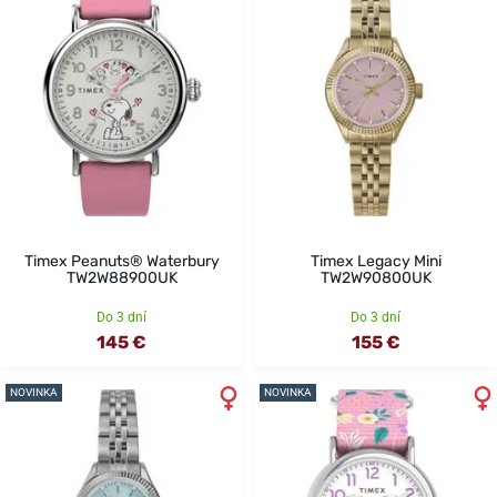
Timex Peanuts® Waterbury
Timex Legacy Mini
TW2W88900UK
TW2W90800UK
Do 3 dní
Do 3 dní
145 €
155 €
NOVINKA
NOVINKA