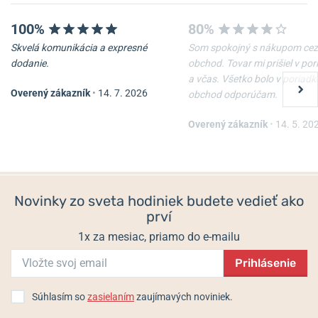
100%
80%
Skvelá komunikácia a expresné
Som spokojný s nákupom cez
dodanie.
obchod. Tovar mi prišiel v po
a včas. Všetko bolo v poriadk
Overený zákazník
•
14. 7. 2026
obchod odporúčam.
Overený zákazník
•
14. 5. 20
Novinky zo sveta hodiniek budete vedieť ako
prví
1x za mesiac, priamo do e-mailu
Prihlásenie
Súhlasím so
zasielaním
zaujímavých noviniek.