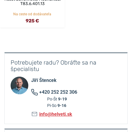
T83.6.401.13
Na ceste od dodávateľa
925 €
Potrebujete radu? Obráťte sa na
špecialistu
Jiří Štencek
+420 252 252 306
Po-Št
9-19
Pi-So
9-16
info@helveti.sk