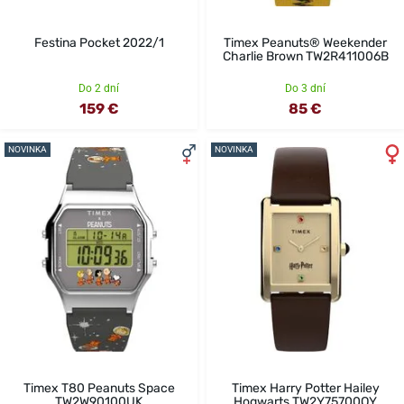
Festina Pocket 2022/1
Timex Peanuts® Weekender
Charlie Brown TW2R411006B
Do 2 dní
Do 3 dní
159 €
85 €
NOVINKA
NOVINKA
Timex T80 Peanuts Space
Timex Harry Potter Hailey
TW2W90100UK
Hogwarts TW2Y75700QY