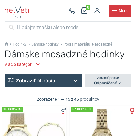
0
Menu
Hodinky
Dámske hodinky
Podľa materiálu
Mosadzné
Dámske mosadzné hodinky
Viac o kategórii
Zoradiť podľa:
Zobraziť filtráciu
Odporúčané
Zobrazené 1 — 45 z
45
produktov
NA PREDAJNI
NA PREDAJNI