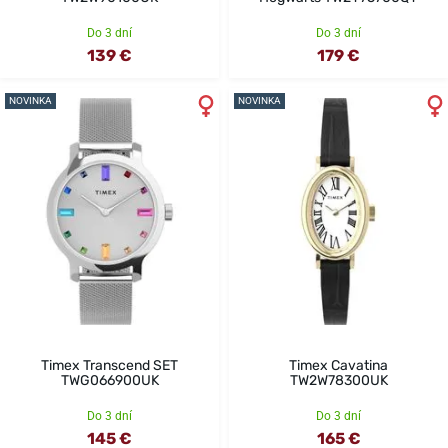
Do 3 dní
Do 3 dní
139 €
179 €
NOVINKA
NOVINKA
Timex Transcend SET
Timex Cavatina
TWG066900UK
TW2W78300UK
Do 3 dní
Do 3 dní
145 €
165 €