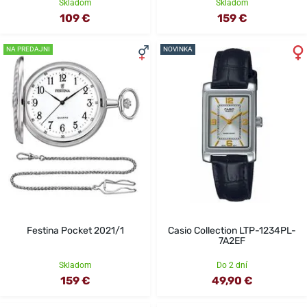
Skladom
Skladom
109 €
159 €
NA PREDAJNI
NOVINKA
Festina Pocket 2021/1
Casio Collection LTP-1234PL-
7A2EF
Skladom
Do 2 dní
159 €
49,90 €