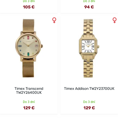
Do 3 dní
Do 3 dní
105 €
94 €
Timex Transcend
Timex Addison TW2Y23700UK
TW2Y26400UK
Do 3 dní
Do 3 dní
129 €
129 €