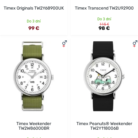
Timex Originals TW2Y68900UK
Timex Transcend TW2U92900
Do 3 dní
Do 3 dní
115 €
99 €
98 €
Timex Weekender
Timex Peanuts® Weekender
TW2W86000BR
TW2Y118006B