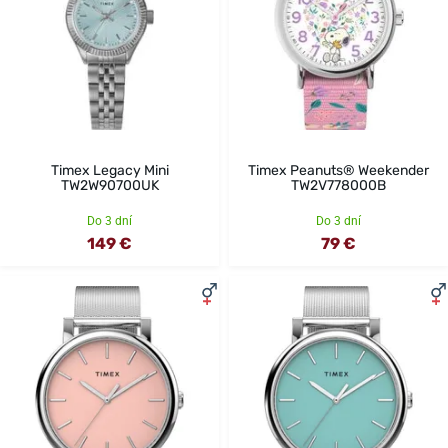
Timex Legacy Mini
Timex Peanuts® Weekender
TW2W90700UK
TW2V778000B
Do 3 dní
Do 3 dní
149 €
79 €