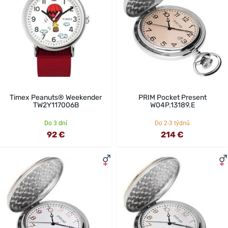
Timex Peanuts® Weekender
PRIM Pocket Present
TW2Y117006B
W04P.13189.E
Do 3 dní
Do 2-3 týdnů
92 €
214 €