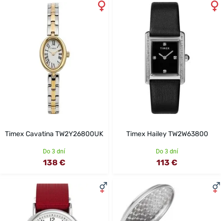
Timex Cavatina TW2Y26800UK
Timex Hailey TW2W63800
Do 3 dní
Do 3 dní
138 €
113 €