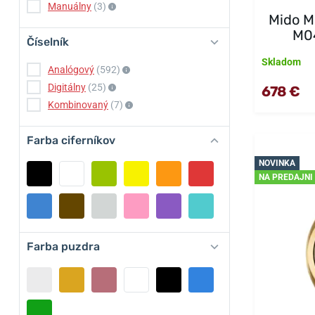
Manuálny
(3)
Mido M
M04
Číselník
Skladom
Analógový
(592)
Digitálny
(25)
678 €
Kombinovaný
(7)
Farba ciferníkov
NOVINKA
NA PREDAJNI
Farba puzdra