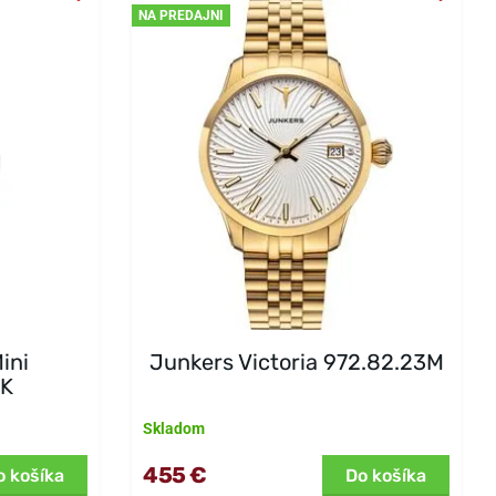
NA PREDAJNI
ini
Junkers Victoria 972.82.23M
K
Skladom
455 €
o košíka
Do košíka