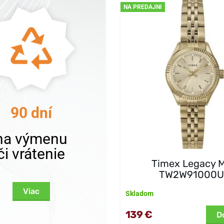
NA PREDAJNI
90 dní
na výmenu
či vrátenie
Timex Legacy M
TW2W91000U
Viac
Skladom
139 €
D