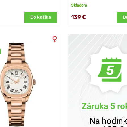
Skladom
139 €
Do košíka
D
Záruka 5 ro
Na hodin