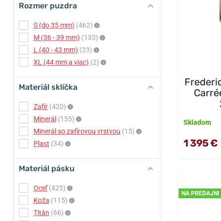
Rozmer puzdra
S (do 35 mm)
(462)
M (36 - 39 mm)
(133)
L (40 - 43 mm)
(23)
XL (44 mm a viac)
(2)
Frederi
Materiál sklíčka
Carré
Zafír
(420)
Minerál
(155)
Skladom
Minerál so zafírovou vrstvou
(15)
1 395 €
Plast
(34)
Materiál pásku
Oceľ
(425)
NA PREDAJNI
Koža
(115)
Titán
(66)