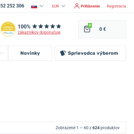
252 252 306
EUR
Prihlásenie
Registrácia
100%
0
0 €
zákazníkov doporučuje
Novinky
Sprievodca
výberom
Zobrazené 1 — 60 z
624
produktov