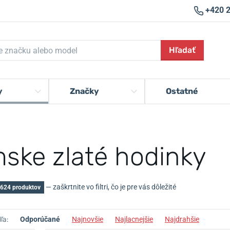
+420 
Hľadať
y
Značky
Ostatné
ske zlaté hodinky
— zaškrtnite vo filtri, čo je pre vás dôležité
 624 produktov
ľa:
Odporúčané
Najnovšie
Najlacnejšie
Najdrahšie