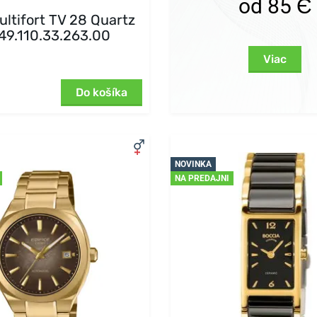
od 85 Є
ultifort TV 28 Quartz
9.110.33.263.00
Viac
Do košíka
NOVINKA
NA PREDAJNI