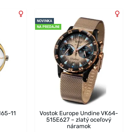
NOVINKA
NA PREDAJNI
165-11
Vostok Europe Undine VK64-
515E627 – zlatý oceľový
náramok