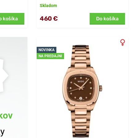
Skladom
460 €
o košíka
Do košíka
NOVINKA
NA PREDAJNI
kov
ky