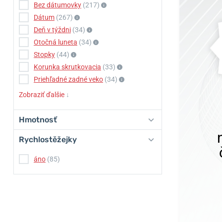
Bez dátumovky
(217)
Dátum
(267)
Deň v týždni
(34)
Otočná luneta
(34)
Stopky
(44)
Korunka skrutkovacia
(33)
Priehľadné zadné veko
(34)
Zobraziť ďalšie
↓
Hmotnosť
Rychlostěžejky
áno
(85)