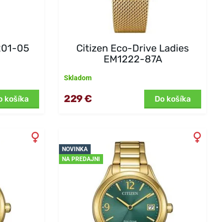
201-05
Citizen Eco-Drive Ladies
EM1222-87A
Skladom
229 €
o košíka
Do košíka
NOVINKA
NA PREDAJNI