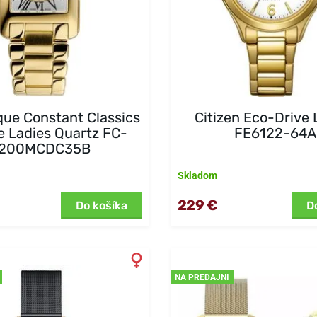
que Constant Classics
Citizen Eco-Drive 
e Ladies Quartz FC-
FE6122-64A
200MCDC35B
Skladom
229 €
Do košíka
D
NA PREDAJNI