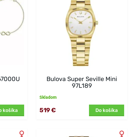
67000U
Bulova Super Seville Mini
97L189
Skladom
519 €
o košíka
Do košíka