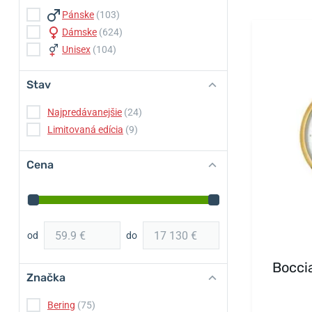
Pánske
(103)
Dámske
(624)
Unisex
(104)
Stav
Najpredávanejšie
(24)
Limitovaná edícia
(9)
Cena
od
do
Bocci
Značka
Bering
(75)