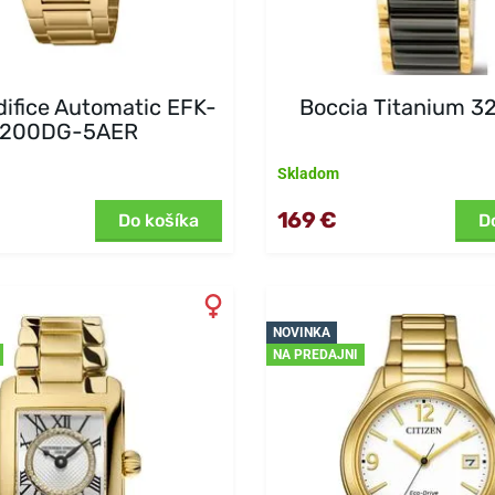
difice Automatic EFK-
Boccia Titanium 3
200DG-5AER
Skladom
169 €
Do košíka
D
NOVINKA
NA PREDAJNI