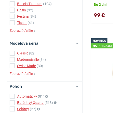
Boccia Titanium
(104)
Do 2 dní
Casio
(32)
99 €
Festina
(84)
Tissot
(41)
Zobraziť ďalšie
↓
NOVINKA
Modelová séria
NA PREDAJNI
Classic
(82)
Mademoiselle
(34)
Swiss Made
(30)
Zobraziť ďalšie
↓
Pohon
Automatický
(81)
Batériový Quartz
(513)
Solárny
(27)