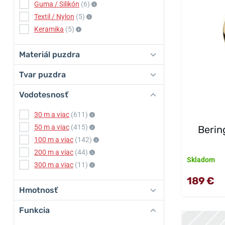
Guma / Silikón
(6)
Textil / Nylon
(5)
Keramika
(5)
Materiál puzdra
Tvar puzdra
Vodotesnosť
30 m a viac
(611)
50 m a viac
(415)
Berin
100 m a viac
(142)
200 m a viac
(44)
Skladom
300 m a viac
(11)
189 €
Hmotnosť
Funkcia