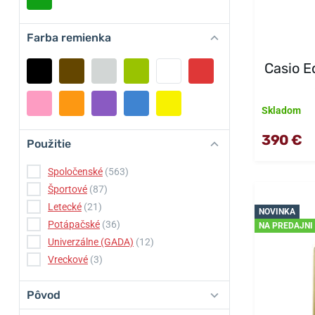
Farba remienka
Casio E
Skladom
390 €
Použitie
Spoločenské
(563)
Športové
(87)
Letecké
(21)
NOVINKA
Potápačské
(36)
NA PREDAJNI
Univerzálne (GADA)
(12)
Vreckové
(3)
Pôvod