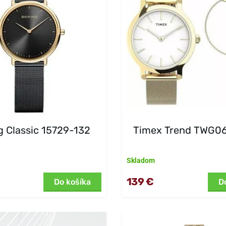
g Classic 15729-132
Timex Trend TWG0
Skladom
139 €
Do košíka
D