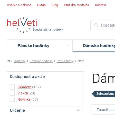
Všetko o nákupe
O nás
Blog
Pražská predajňa
Kontakt
Špecialisti na hodinky
Pánske hodinky
Dámske hodink
Hodinky
Dámske hodinky
Podľa farby
Zlaté
Dám
Dostupnosť a akcie
Skladom
(157)
V akcii
(20)
Zobrazujeme
Novinka
(63)
Zoradiť pod
Určenie