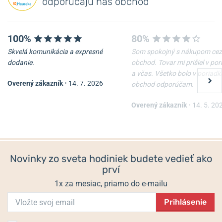
odporúčajú náš obchod
100%
80%
Skvelá komunikácia a expresné
Som spokojný s nákupom cez
-20%
-20%
dodanie.
obchod. Tovar mi prišiel v po
a včas. Všetko bolo v poriadk
Overený zákazník
•
14. 7. 2026
obchod odporúčam.
Náhrdelník Boccia Titanium
Náhrdelník Boccia Titanium
08083-02
08084-0245
Overený zákazník
•
14. 5. 20
Skladom
Skladom
150 €
179 €
120 €
143,20 €
Novinky zo sveta hodiniek budete vedieť ako
prví
1x za mesiac, priamo do e-mailu
Prihlásenie