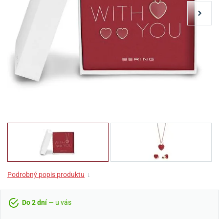
Podrobný popis produktu
↓
Do 2 dní
— u vás