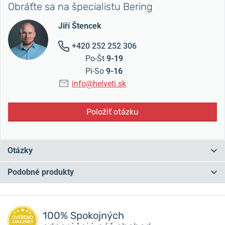
Obráťte sa na špecialistu Bering
Jiří Štencek
+420 252 252 306
Po-Št
9-19
Pi-So
9-16
info@helveti.sk
Položiť otázku
Otázky
Podobné produkty
Máte otázku? Zanechajte nám komentár
NA PREDAJNI
NA PREDAJNI
Pridať dotaz
100% Spokojných