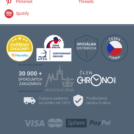
Pinterest
Threads
Spotify
Doprava zadarmo
Prodloužená
na všetko od 120 €
záruka 5 rokov