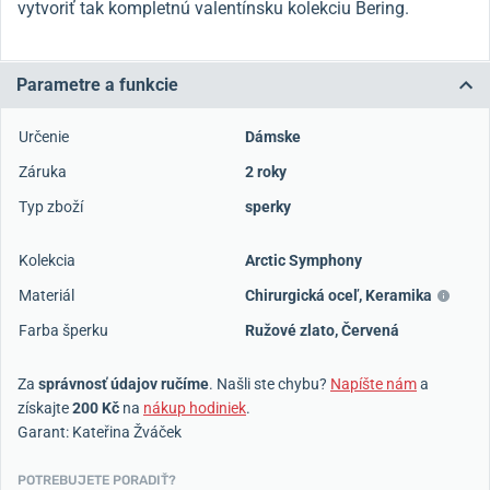
vytvoriť tak kompletnú valentínsku kolekciu Bering.
Parametre a funkcie
Určenie
Dámske
Záruka
2 roky
Typ zboží
sperky
Kolekcia
Arctic Symphony
Materiál
Chirurgická oceľ
,
Keramika
Farba šperku
Ružové zlato
,
Červená
Za
správnosť údajov ručíme
. Našli ste chybu?
Napíšte nám
a
získajte
200 Kč
na
nákup hodiniek
.
Garant: Kateřina Žváček
POTREBUJETE PORADIŤ?