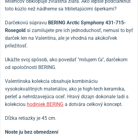
Milencov obklopuje zvláštna žiara. Ako lepšie podčiarknuť
toto kúzlo než nádherne sa trblietajúcimi šperkami?
Darčekovú súpravu
BERING Arctic Symphony 431-715-
Rosegold
si zamilujete pre ich jednoduchosť, nemusí to byť
darček len na Valentína, ale je vhodná na akúkoľvek
príležitosť.
Ukážte svoj spôsob, ako povedať "milujem ťa", darčekom
od spoločnosti BERING.
Valentínska kolekcia obsahuje kombináciu
vysokokvalitných materiálov, ako je high-tech keramika,
perleť a nehrdzavejúca oceľ. Hravý dizajn dokonale ladí s
kolekciou
hodiniek BERING
a dotvára celkový koncept.
Dĺžka retiazky je 45 cm.
Noste ju bez obmedzení