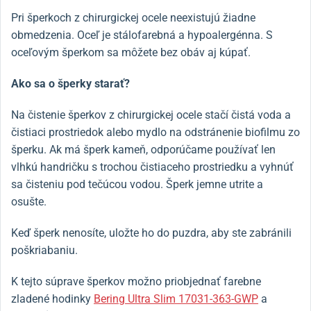
Pri šperkoch z chirurgickej ocele neexistujú žiadne
obmedzenia. Oceľ je stálofarebná a hypoalergénna. S
oceľovým šperkom sa môžete bez obáv aj kúpať.
Ako sa o šperky starať?
Na čistenie šperkov z chirurgickej ocele stačí čistá voda a
čistiaci prostriedok alebo mydlo na odstránenie biofilmu zo
šperku. Ak má šperk kameň, odporúčame používať len
vlhkú handričku s trochou čistiaceho prostriedku a vyhnúť
sa čisteniu pod tečúcou vodou. Šperk jemne utrite a
osušte.
Keď šperk nenosíte, uložte ho do puzdra, aby ste zabránili
poškriabaniu.
K tejto súprave šperkov možno priobjednať farebne
zladené hodinky
Bering Ultra Slim 17031-363-GWP
a