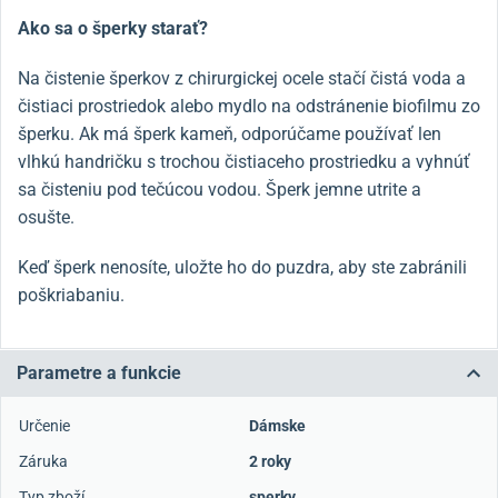
Ako sa o šperky starať?
Na čistenie šperkov z chirurgickej ocele stačí čistá voda a
čistiaci prostriedok alebo mydlo na odstránenie biofilmu zo
šperku. Ak má šperk kameň, odporúčame používať len
vlhkú handričku s trochou čistiaceho prostriedku a vyhnúť
sa čisteniu pod tečúcou vodou. Šperk jemne utrite a
osušte.
Keď šperk nenosíte, uložte ho do puzdra, aby ste zabránili
poškriabaniu.
Parametre a funkcie
Určenie
Dámske
Záruka
2 roky
Typ zboží
sperky