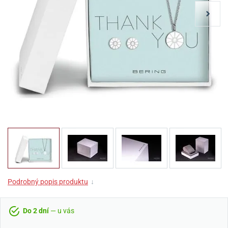
Podrobný popis produktu
↓
Do 2 dní
— u vás