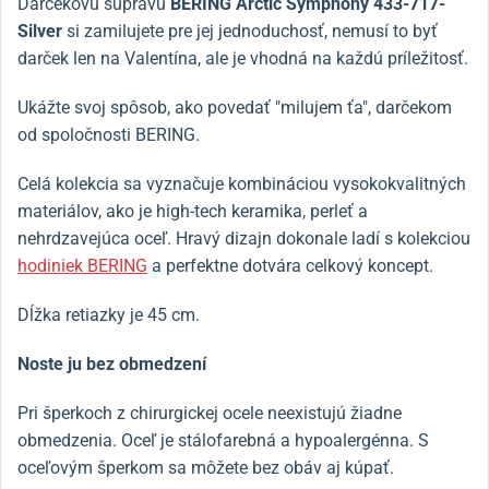
Darčekovú súpravu
BERING Arctic Symphony 433-717-
Silver
si zamilujete pre jej jednoduchosť, nemusí to byť
darček len na Valentína, ale je vhodná na každú príležitosť.
Ukážte svoj spôsob, ako povedať "milujem ťa", darčekom
od spoločnosti BERING.
Celá kolekcia sa vyznačuje kombináciou vysokokvalitných
materiálov, ako je high-tech keramika, perleť a
nehrdzavejúca oceľ. Hravý dizajn dokonale ladí s kolekciou
hodiniek BERING
a perfektne dotvára celkový koncept.
Dĺžka retiazky je 45 cm.
Noste ju bez obmedzení
Pri šperkoch z chirurgickej ocele neexistujú žiadne
obmedzenia. Oceľ je stálofarebná a hypoalergénna. S
oceľovým šperkom sa môžete bez obáv aj kúpať.