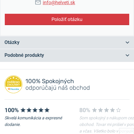
info@helveti.sk
Položiť otázku
Otázky
Podobné produkty
Máte otázku? Zanechajte nám komentár
NA PREDAJNI
NA PREDAJNI
Pridať dotaz
100% Spokojných
odporúčajú náš obchod
100%
80%
Skvelá komunikácia a expresné
Som spokojný s nákupom cez
-20%
-20%
dodanie.
obchod. Tovar mi prišiel v po
a včas. Všetko bolo v poriadk