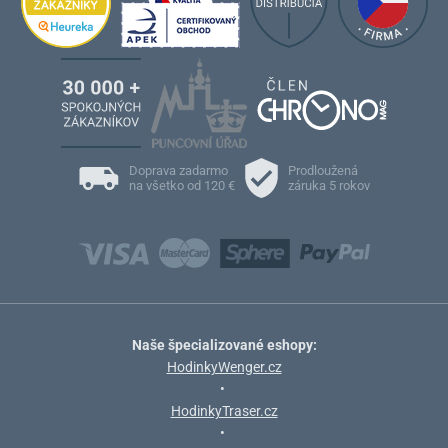
Doprava zadarmo
Prodloužená
na všetko od 120 €
záruka 5 rokov
Naše špecializované eshopy:
HodinkyWenger.cz
•
HodinkyTraser.cz
•