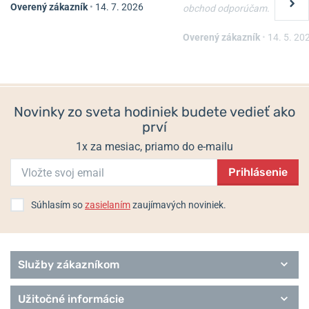
Overený zákazník
•
14. 7. 2026
obchod odporúčam.
Náhrdelník Boccia Titanium
Náhrdelník Boccia Titanium
08083-02
08084-0245
Overený zákazník
•
14. 5. 20
Skladom
Skladom
150 €
179 €
120 €
143,20 €
Novinky zo sveta hodiniek budete vedieť ako
prví
1x za mesiac, priamo do e-mailu
Prihlásenie
Súhlasím so
zasielaním
zaujímavých noviniek.
Služby zákazníkom
Užitočné informácie