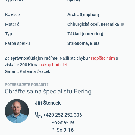
Kolekcia
Arctic Symphony
Materiál
Chirurgická oceľ
,
Keramika
Typ
Základ (outer ring)
Farba šperku
Strieborná
,
Biela
Za
správnosť údajov ručíme
. Našli ste chybu?
Napíšte nám
a
získajte
200 Kč
na
nákup hodiniek
.
Garant: Kateřina Žváček
POTREBUJETE PORADIŤ?
Obráťte sa na špecialistu Bering
Jiří Štencek
+420 252 252 306
Po-Št
9-19
Pi-So
9-16