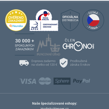
Doprava zadarmo
Prodloužená
na všetko od 120 €
záruka 5 rokov
Naše špecializované eshopy:
HodinkyWenger.cz