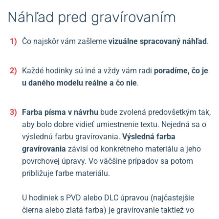
Náhľad pred gravírovaním
Čo najskôr vám zašleme
vizuálne spracovaný náhľad
.
Každé hodinky sú iné a vždy vám radi
poradíme, čo je
u daného modelu reálne a čo nie
.
Farba písma v návrhu
bude zvolená predovšetkým tak,
aby bolo dobre vidieť umiestnenie textu. Nejedná sa o
výslednú farbu gravírovania.
Výsledná farba
gravírovania
závisí od konkrétneho materiálu a jeho
povrchovej úpravy. Vo väčšine prípadov sa potom
približuje farbe materiálu.
U hodiniek s PVD alebo DLC úpravou (najčastejšie
čierna alebo zlatá farba) je gravírovanie taktiež vo