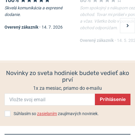
100%
80%
Skvelá komunikácia a expresné
Som spokojný s nákupom cez
dodanie.
obchod. Tovar mi prišiel v po
a včas. Všetko bolo v poriadk
Overený zákazník
•
14. 7. 2026
obchod odporúčam.
Overený zákazník
•
14. 5. 20
Novinky zo sveta hodiniek budete vedieť ako
prví
1x za mesiac, priamo do e-mailu
Prihlásenie
Súhlasím so
zasielaním
zaujímavých noviniek.