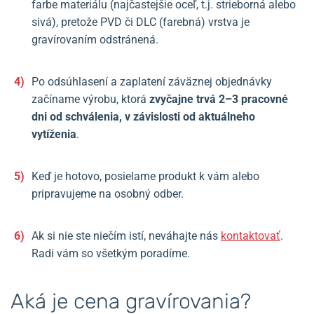
farbe materiálu (najčastejšie oceľ, t.j. strieborná alebo
sivá), pretože PVD či DLC (farebná) vrstva je
gravírovaním odstránená.
Po odsúhlasení a zaplatení záväznej objednávky
začíname výrobu, ktorá
zvyčajne trvá 2–3 pracovné
dni od schválenia, v závislosti od aktuálneho
vytíženia
.
Keď je hotovo, posielame produkt k vám alebo
pripravujeme na osobný odber.
Ak si nie ste niečím istí, neváhajte nás
kontaktovať
.
Radi vám so všetkým poradíme.
Aká je cena gravírovania?