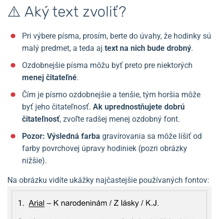
⚠️ Aký text zvoliť?
Pri výbere písma, prosím, berte do úvahy, že hodinky sú
malý predmet, a teda aj
text na nich bude drobný
.
Ozdobnejšie písma môžu byť preto pre niektorých
menej čitateľné
.
Čím je písmo ozdobnejšie a tenšie, tým horšia môže
byť jeho čitateľnosť.
Ak uprednostňujete dobrú
čitateľnosť
, zvoľte radšej menej ozdobný font.
Pozor:
Výsledná farba
gravírovania sa môže líšiť od
farby povrchovej úpravy hodiniek (pozri obrázky
nižšie).
Na obrázku vidíte ukážky najčastejšie používaných fontov: