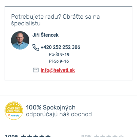
Potrebujete radu? Obráťte sa na
špecialistu
Jiří Štencek
+420 252 252 306
Po-Št
9-19
Pi-So
9-16
info@helveti.sk
100% Spokojných
odporúčajú náš obchod