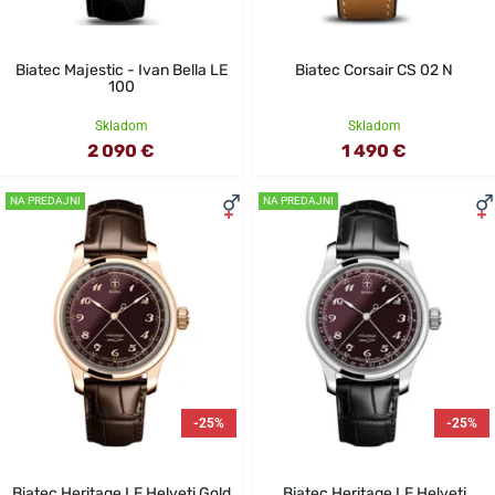
Biatec Majestic - Ivan Bella LE
Biatec Corsair CS 02 N
100
Skladom
Skladom
2 090 €
1 490 €
NA PREDAJNI
NA PREDAJNI
-25%
-25%
Biatec Heritage LE Helveti Gold
Biatec Heritage LE Helveti