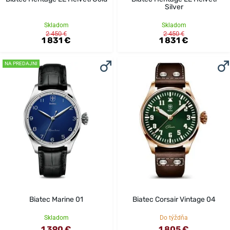
Silver
Skladom
Skladom
2 450 €
2 450 €
1 831 €
1 831 €
NA PREDAJNI
Biatec Marine 01
Biatec Corsair Vintage 04
Skladom
Do týždňa
1 390 €
1 805 €