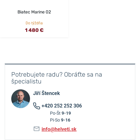
Biatec Marine 02
Do týždňa
1 480 €
Potrebujete radu? Obráťte sa na
špecialistu
Jiří Štencek
+420 252 252 306
Po-Št
9-19
Pi-So
9-16
info@helveti.sk