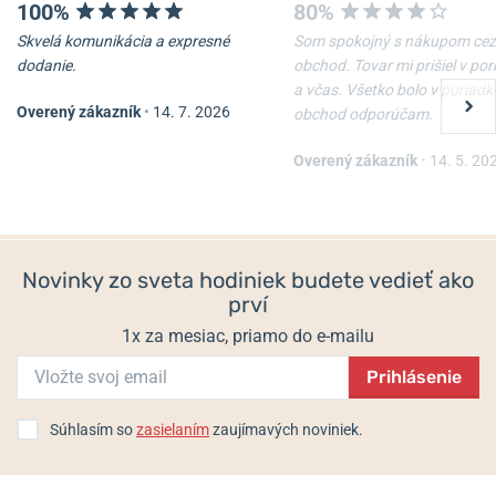
100%
80%
Skvelá komunikácia a expresné
Som spokojný s nákupom cez
dodanie.
obchod. Tovar mi prišiel v po
a včas. Všetko bolo v poriadk
Overený zákazník
•
14. 7. 2026
obchod odporúčam.
Overený zákazník
•
14. 5. 20
Novinky zo sveta hodiniek budete vedieť ako
prví
1x za mesiac, priamo do e-mailu
Prihlásenie
Súhlasím so
zasielaním
zaujímavých noviniek.