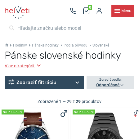
0
Menu
Hodinky
Pánske hodinky
Podľa pôvodu
Slovenské
Pánske slovenské hodinky
Viac o kategórii
Zoradiť podľa:
Zobraziť filtráciu
Odporúčané
Zobrazené 1 — 29 z
29
produktov
NA PREDAJNI
NA PREDAJNI