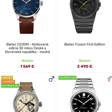
Biatec CS30M - limitovaná
Biatec Fusion First Edition
edícia 30 rokov Česká a
Slovenská republika - modrá
Skladom
Skladom
1 569 €
3 490 €
LIMITKA
NA PREDAJNI
+ DARČEK
NA PREDAJNI