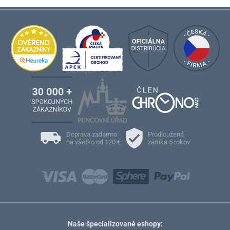
Doprava zadarmo
Prodloužená
na všetko od 120 €
záruka 5 rokov
Naše špecializované eshopy: