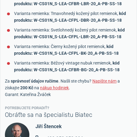
produktu: W-CS01N_S-LEA-CFBR-LBR-20_A-PB-SS-18
Varianta remienka: Tmavohnedý kožený pilot remienok,
kód
produktu: W-CS01N_S-LEA-CFPL-DBR-20_A-PB-SS-18
Varianta remienka: Svetlohnedý kožený pilot remienok,
kód
produktu: W-CS01N_S-LEA-CFPL-LBR-20_A-PB-SS-18
Varianta remienka: Čierny kožený pilot remienok,
kód
produktu: W-CS01N_S-LEA-CFPL-BK-20_A-PB-SS-18
Varianta remienka: Béžový vintage nubuk remienok,
kód
produktu: W-CS01N_S-LEA-CFBR-BG-20_A-PB-SS-18
Za
správnosť údajov ručíme
. Našli ste chybu?
Napíšte nám
a
získajte
200 Kč
na
nákup hodiniek
.
Garant: Kateřina Žváček
POTREBUJETE PORADIŤ?
Obráťte sa na špecialistu Biatec
Jiří Štencek