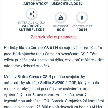
POHON
MATERIÁL PUZDRA
AUTOMATICKÝ
UŠĽACHTILÁ OCEĽ
MATERIÁL SKLÍČKA
ZAFÍROVÉ -
HMOTNOSŤ
VODOTESNOSŤ
ANTIREFLEXNÉ
80 G
100 M
Zobraziť všetky parametre
↓
Hodinky
Biatec Corsair CS 01 N
sú najnovším osviežením
predchádzajúceho radu Corsair s označením CS F. Táto
edícia prináša späť priesvitnú dýku, cez ktorú môžete vidieť
nádherne zdobený strojček.
Modely
Biatec Corsair CS N
poháňa švajčiarsky
automatický strojček
Sellita SW200-1
TOP
, ktorý zdobia
modré skrutky, jemná perleť a v neposlednom rade
výnimočný rotor Biatec v tvare vrtule inšpirovaný
legendárnou stíhačkou F4U Corsair. Strojček s 26 kameňmi
pracuje rýchlosťou 28 800 polofrekvencií za hodinu (4 Hz)