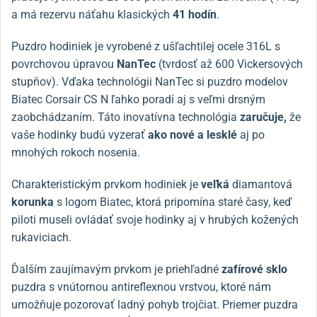
a má rezervu náťahu klasických
41 hodín
.
Puzdro hodiniek je vyrobené z ušľachtilej ocele 316L s
povrchovou úpravou
NanTec
(tvrdosť až 600 Vickersových
stupňov). Vďaka technológii NanTec si puzdro modelov
Biatec Corsair CS N ľahko poradí aj s veľmi drsným
zaobchádzaním. Táto inovatívna technológia
zaručuje,
že
vaše hodinky budú vyzerať
ako nové a lesklé
aj po
mnohých rokoch nosenia.
Charakteristickým prvkom hodiniek je
veľká
diamantová
korunka
s logom Biatec, ktorá pripomína staré časy, keď
piloti museli ovládať svoje hodinky aj v hrubých kožených
rukaviciach.
Ďalším zaujímavým prvkom je priehľadné
zafírové sklo
puzdra s vnútornou antireflexnou vrstvou, ktoré nám
umožňuje pozorovať ladný pohyb trojčiat. Priemer puzdra