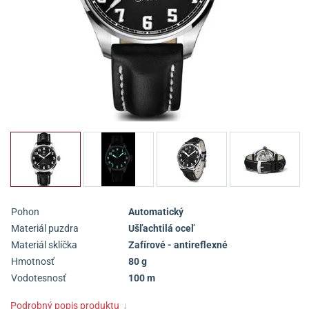
Pohon
Automatický
Materiál puzdra
Ušľachtilá oceľ
Materiál sklíčka
Zafírové - antireflexné
Hmotnosť
80 g
Vodotesnosť
100 m
Podrobný popis produktu
↓