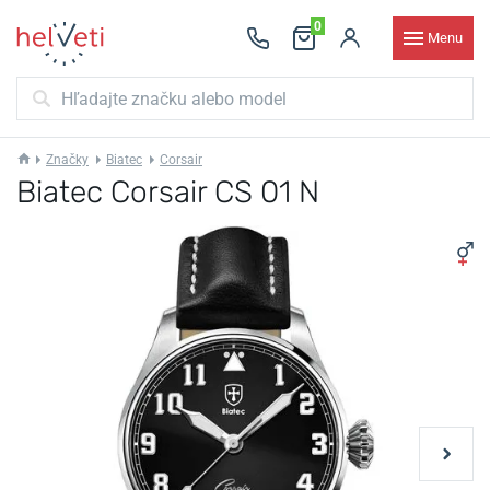
0
Menu
Značky
Biatec
Corsair
Biatec Corsair CS 01 N