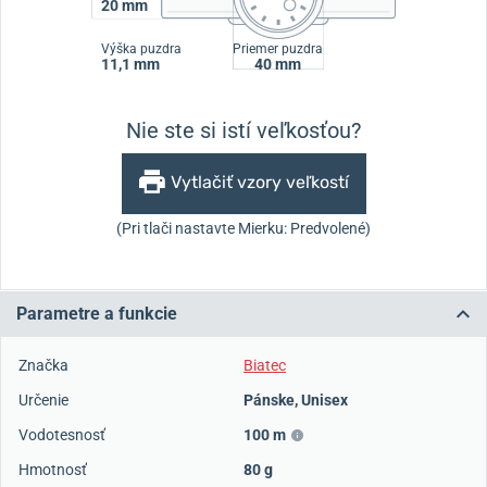
20 mm
Výška puzdra
Priemer puzdra
11,1 mm
40 mm
Nie ste si istí veľkosťou?
Vytlačiť vzory veľkostí
(Pri tlači nastavte Mierku: Predvolené)
Parametre a funkcie
Značka
Biatec
Určenie
Pánske
,
Unisex
Vodotesnosť
100 m
Hmotnosť
80 g