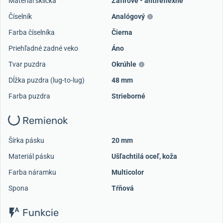
Materiál sklíčka
Zafírové - antireflexné
Číselník
Analógový
Farba číselníka
Čierna
Priehľadné zadné veko
Áno
Tvar puzdra
Okrúhle
Dĺžka puzdra (lug-to-lug)
48 mm
Farba puzdra
Strieborné
Remienok
Šírka pásku
20 mm
Materiál pásku
Ušľachtilá oceľ, koža
Farba náramku
Multicolor
Spona
Tŕňová
Funkcie