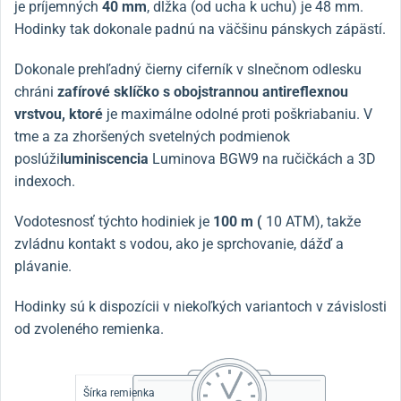
je príjemných
40 mm
, dĺžka (od ucha k uchu) je 48 mm.
Hodinky tak dokonale padnú na väčšinu pánskych zápästí.
Dokonale prehľadný čierny ciferník v slnečnom odlesku
chráni
zafírové sklíčko s obojstrannou antireflexnou
vrstvou, ktoré
je maximálne odolné proti poškriabaniu. V
tme a za zhoršených svetelných podmienok
poslúži
luminiscencia
Luminova BGW9 na ručičkách a 3D
indexoch.
Vodotesnosť týchto hodiniek je
100 m (
10 ATM), takže
zvládnu kontakt s vodou, ako je sprchovanie, dážď a
plávanie.
Hodinky sú k dispozícii v niekoľkých variantoch v závislosti
od zvoleného remienka.
Šírka remienka