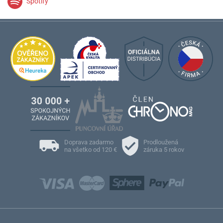
Spotify
Doprava zadarmo
Prodloužená
na všetko od 120 €
záruka 5 rokov