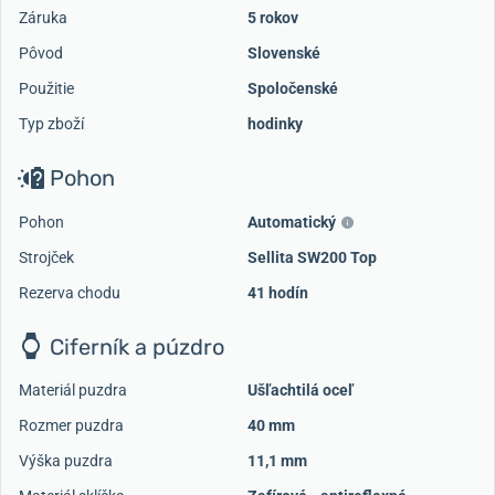
Záruka
5 rokov
Pôvod
Slovenské
Použitie
Spoločenské
Typ zboží
hodinky
Pohon
Pohon
Automatický
Strojček
Sellita SW200 Top
Rezerva chodu
41 hodín
Ciferník a púzdro
Materiál puzdra
Ušľachtilá oceľ
Rozmer puzdra
40 mm
Výška puzdra
11,1 mm