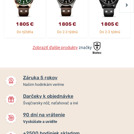
1 805 €
1 805 €
1 805 €
Do týždňa
Do 2-3 týdnů
Do 2-3 týdnů
Zobraziť ďalšie produkty
značky
Záruka 5 rokov
Našim hodinkám veríme
Darčeky k objednávke
Švajčiarsky nôž, naťahovač a iné
90 dní na vrátenie
Vyskúšate a uvidíte
+2500 hodiniek skladom