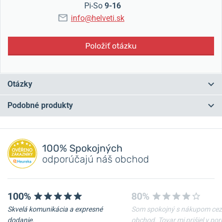
Pi-So
9-16
info@helveti.sk
Položiť otázku
Otázky
Podobné produkty
Máte otázku? Zanechajte nám komentár
NA PREDAJNI
NA PREDAJNI
Pridať dotaz
100% Spokojných
odporúčajú náš obchod
100%
80%
Skvelá komunikácia a expresné
Som spokojný s nákupom cez
-20%
-20%
dodanie.
obchod. Tovar mi prišiel v po