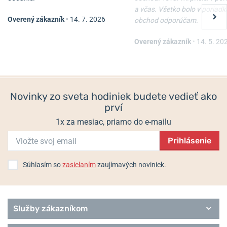
a včas. Všetko bolo v poriadk
Overený zákazník
•
14. 7. 2026
obchod odporúčam.
Náhrdelník Boccia Titanium
Náhrdelník Boccia Titanium
08083-02
08084-0245
Overený zákazník
•
14. 5. 20
Skladom
Skladom
150 €
179 €
120 €
143,20 €
Novinky zo sveta hodiniek budete vedieť ako
prví
1x za mesiac, priamo do e-mailu
Prihlásenie
Súhlasím so
zasielaním
zaujímavých noviniek.
Služby zákazníkom