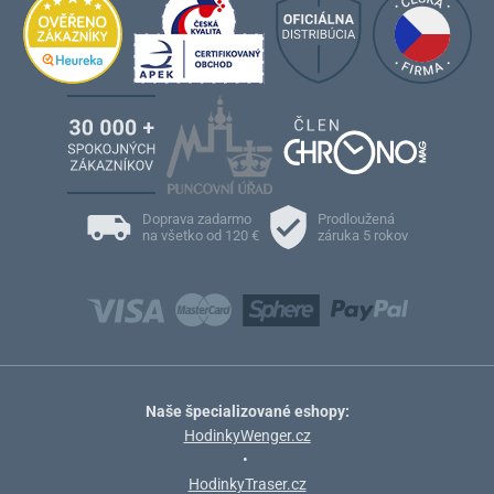
Doprava zadarmo
Prodloužená
na všetko od 120 €
záruka 5 rokov
Naše špecializované eshopy:
HodinkyWenger.cz
•
HodinkyTraser.cz