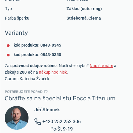
Typ
Základ (outer ring)
Farba šperku
Strieborná
,
Čierna
Varianty
kód produktu: 0843-0345
kód produktu: 0843-0350
Za
správnosť údajov ručíme
. Našli ste chybu?
Napíšte nám
a
získajte
200 Kč
na
nákup hodiniek
.
Garant: Kateřina Žváček
POTREBUJETE PORADIŤ?
Obráťte sa na špecialistu Boccia Titanium
Jiří Štencek
+420 252 252 306
Po-Št
9-19