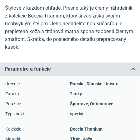
Štýlové v každom ohľade. Presne taký je čierny náhrdelník
z kolekcie Boccia Titanium, ktorý si vás získa svojím
neobvyklým štýlom. Jeho neoddeliteľnou súčasťou je
prepletená koža a titánová matná spona zdobená čiernym
smaltom. Skrátka, do posledného detailu prepracovaný
kúsok.
Parametre a funkcie
Určenie
Pánske
,
Dámske
,
Unisex
Záruka
2 roky
Použitie
Športové
,
Outdoorové
Typ zboží
sperky
Kolekcia
Boccia Titanium
Materiál
Titán
,
Koža