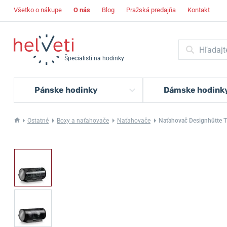
Všetko o nákupe
O nás
Blog
Pražská predajňa
Kontakt
Špecialisti na hodinky
Pánske hodinky
Dámske hodink
Ostatné
Boxy a naťahovače
Naťahovače
Naťahovač Designhütte 