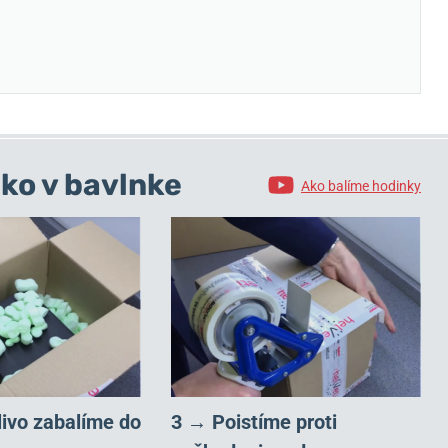
ko v bavlnke
Ako balíme hodinky
livo zabalíme do
3 → Poistíme proti