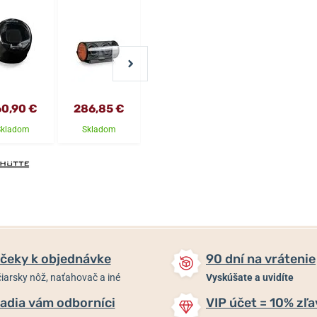
60,90 €
286,85 €
1 665 €
944 €
Skladom
Skladom
Skladom
Skladom
čeky k objednávke
90 dní na vrátenie
iarsky nôž, naťahovač a iné
Vyskúšate a uvidíte
adia vám odborníci
VIP účet = 10% zľa