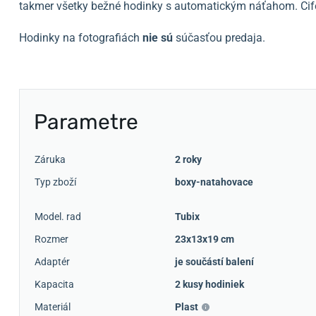
takmer všetky bežné hodinky s automatickým náťahom. Cifer
Hodinky na fotografiách
nie sú
súčasťou predaja.
Parametre
Záruka
2 roky
Typ zboží
boxy-natahovace
Model. rad
Tubix
Rozmer
23x13x19 cm
Adaptér
je součástí balení
Kapacita
2 kusy hodiniek
Materiál
Plast