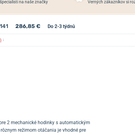
špecialisti na naše značky
Verných zákazníkov si 
141
286,85 €
Do 2-3 týdnů
↓
)
pre 2 mechanické hodinky s automatickým
rôznym režimom otáčania je vhodné pre