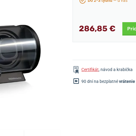
Do 2-3 týdnů
— u vás
286,85 €
Pri
Certifikát
, návod a krabička
90 dní na bezplatné
vrátenie