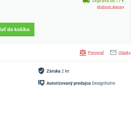
Doprava od 17 €
Možnosti dopravy
dať do košíka
Porovnať
Otázky
Záruka
2 let
Autorizovaný predajca
Designhütte