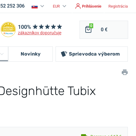
252 252 306
EUR
Prihlásenie
Registrácia
100%
0
0 €
zákazníkov doporučuje
Novinky
Sprievodca
výberom
Designhütte Tubix