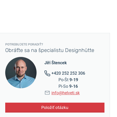
POTREBUJETE PORADIŤ?
Obráťte sa na špecialistu Designhütte
Jiří Štencek
+420 252 252 306
Po-Št
9-19
Pi-So
9-16
info@helveti.sk
Položiť otázku