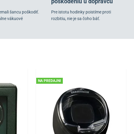
poškodeniu u dopravcu
emali šancu poškodiť.
Pre istotu hodinky poistíme proti
álne vákuové
rozbitiu, nie je sa čoho báť.
NA PREDAJNI