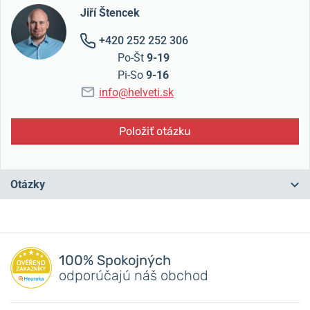
Jiří Štencek
+420 252 252 306
Po-Št
9-19
Pi-So
9-16
info@helveti.sk
Položiť otázku
Otázky
Máte otázku? Zanechajte nám komentár
100% Spokojných
Pridať dotaz
odporúčajú náš obchod