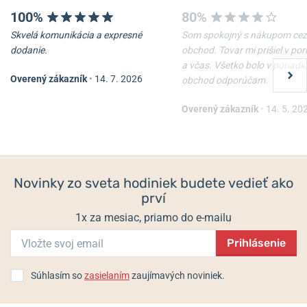
100%
80%
Skvelá komunikácia a expresné
Som spokojný s nákupom cez
dodanie.
obchod. Tovar mi prišiel v po
a včas. Všetko bolo v poriadk
Overený zákazník
•
14. 7. 2026
obchod odporúčam.
Overený zákazník
•
14. 5. 20
Novinky zo sveta hodiniek budete vedieť ako
prví
1x za mesiac, priamo do e-mailu
Prihlásenie
Súhlasím so
zasielaním
zaujímavých noviniek.