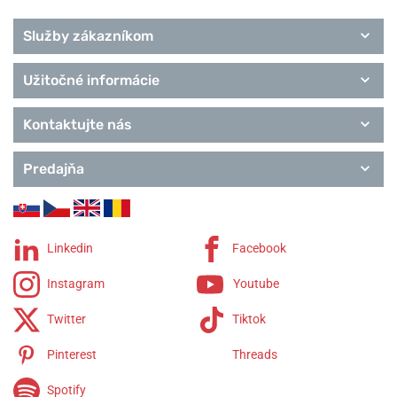
Služby zákazníkom
Užitočné informácie
Kontaktujte nás
Predajňa
Linkedin
Facebook
Instagram
Youtube
Twitter
Tiktok
Pinterest
Threads
Spotify