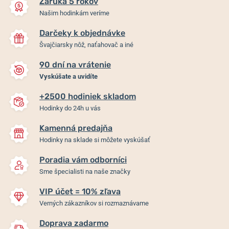
Záruka 5 rokov
Našim hodinkám veríme
Darčeky k objednávke
Švajčiarsky nôž, naťahovač a iné
90 dní na vrátenie
-20%
-20%
Vyskúšate a uvidíte
+2500 hodiniek skladom
Náušnice Boccia Titanium
Náušnice Boccia Titanium
Hodinky do 24h u vás
05104-02
05100-01
Kamenná predajňa
Skladom
Skladom
Hodinky na sklade si môžete vyskúšať
130 €
78 €
104 €
62,40 €
Poradia vám odborníci
Sme špecialisti na naše značky
VIP účet = 10% zľava
Verných zákazníkov si rozmaznávame
Doprava zadarmo