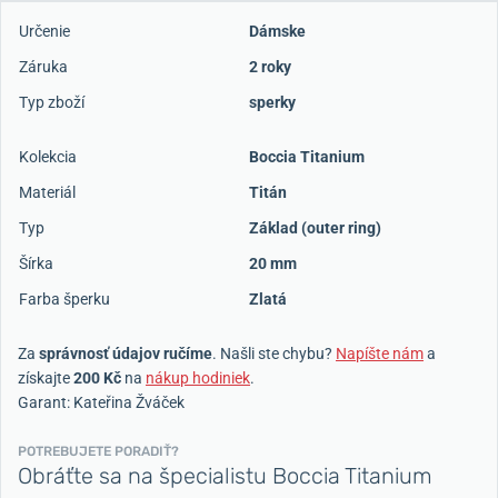
Určenie
Dámske
Záruka
2 roky
Typ zboží
sperky
Kolekcia
Boccia Titanium
Materiál
Titán
Typ
Základ (outer ring)
Šírka
20 mm
Farba šperku
Zlatá
Za
správnosť údajov ručíme
. Našli ste chybu?
Napíšte nám
a
získajte
200 Kč
na
nákup hodiniek
.
Garant: Kateřina Žváček
POTREBUJETE PORADIŤ?
Obráťte sa na špecialistu Boccia Titanium