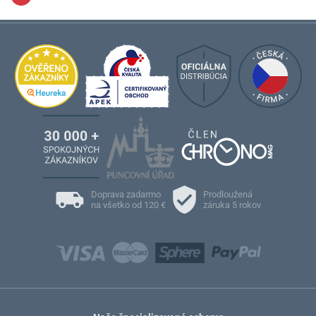
Doprava zadarmo
Prodloužená
na všetko od 120 €
záruka 5 rokov