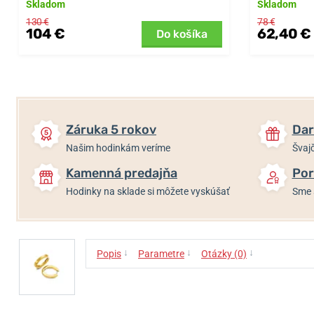
Skladom
Skladom
130 €
78 €
104 €
62,40 €
Do košíka
Záruka 5 rokov
Dar
Našim hodinkám veríme
Švajč
Kamenná predajňa
Por
Hodinky na sklade si môžete vyskúšať
Sme 
↓
↓
↓
Popis
Parametre
Otázky (0)