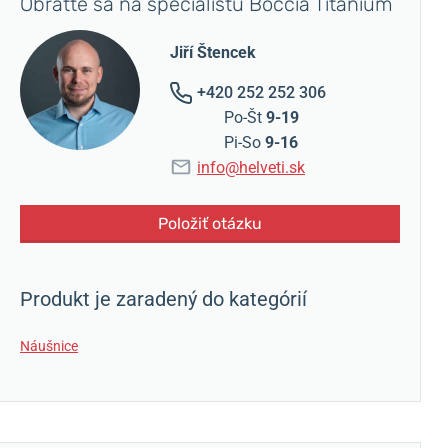
Obráťte sa na špecialistu Boccia Titanium
Jiří Štencek
+420 252 252 306
Po-Št
9-19
Pi-So
9-16
info@helveti.sk
Položiť otázku
Produkt je zaradený do kategórií
Náušnice