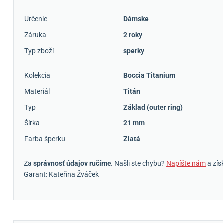
Určenie
Dámske
Záruka
2 roky
Typ zboží
sperky
Kolekcia
Boccia Titanium
Materiál
Titán
Typ
Základ (outer ring)
Šírka
21 mm
Farba šperku
Zlatá
Za
správnosť údajov ručíme
. Našli ste chybu?
Napíšte nám
a zís
Garant: Kateřina Žváček