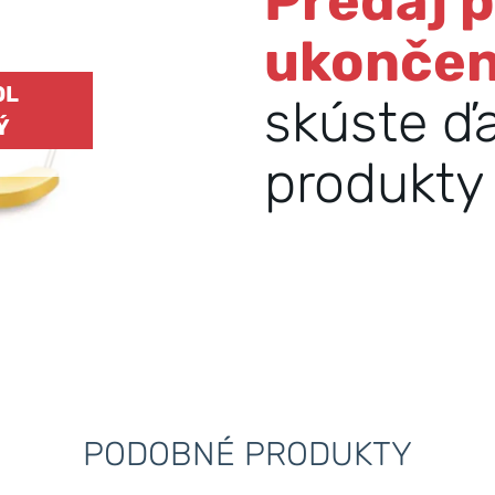
Predaj 
ukonče
OL
skúste ď
Ý
produkty 
PODOBNÉ PRODUKTY