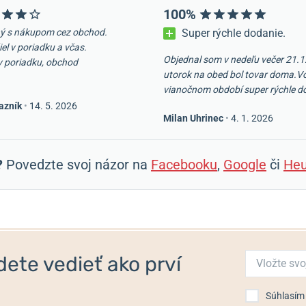
100%
ý s nákupom cez obchod.
Super rýchle dodanie.
iel v poriadku a včas.
Objednal som v nedeľu večer 21.1
v poriadku, obchod
utorok na obed bol tovar doma.V
vianočnom období super rýchle d
azník
•
14. 5. 2026
Milan Uhrinec
•
4. 1. 2026
?
Povedzte svoj názor na
Facebooku
,
Google
či
Heu
ete vedieť ako prví
Súhlasím