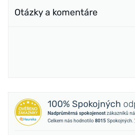
Otázky a komentáre
100% Spokojných
odp
Nadprůměrná spokojenost
zákazníků nám 
Celkem nás hodnotilo
8015
Spokojných.