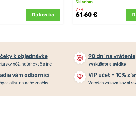
Skladom
77 €
61,60 €
Do košíka
D
čeky k objednávke
90 dní na vrátenie
iarsky nôž, naťahovač a iné
Vyskúšate a uvidíte
adia vám odborníci
VIP účet = 10% zľa
špecialisti na naše značky
Verných zákazníkov si 