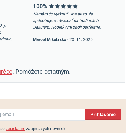
100%
Nemám čo vytknúť . Iba ak to, že
spôsobujete závislosť na hodinkách.
2.,v
Ďakujem. Hodinky mi padli perfektne.
o
odanie.
Marcel Mikuláško
•
20. 11. 2025
réce
. Pomôžete ostatným.
Prihlásenie
 so
zasielaním
zaujímavých noviniek.