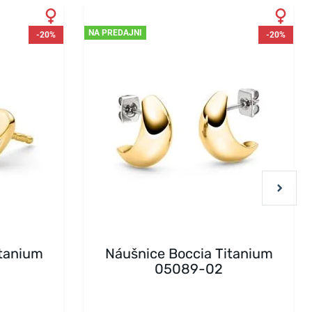
NA PREDAJNI
-20%
-20%
itanium
Náušnice Boccia Titanium
05089-02