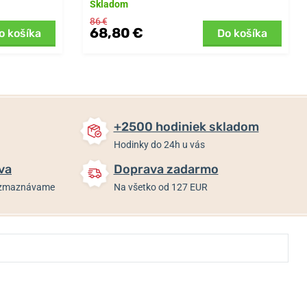
Skladom
86 €
68,80 €
o košíka
Do košíka
+2500 hodiniek skladom
Hodinky do 24h u vás
va
Doprava zadarmo
rozmaznávame
Na všetko od 127 EUR