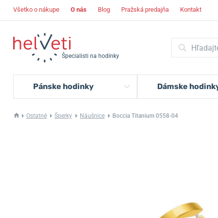
Všetko o nákupe
O nás
Blog
Pražská predajňa
Kontakt
Špecialisti na hodinky
Pánske hodinky
Dámske hodink
Ostatné
Šperky
Náušnice
Boccia Titanium 0558-04