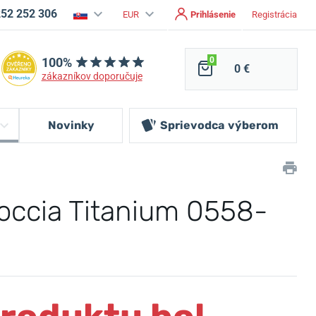
252 252 306
EUR
Prihlásenie
Registrácia
100%
0
0 €
zákazníkov doporučuje
Novinky
Sprievodca
výberom
occia Titanium 0558-