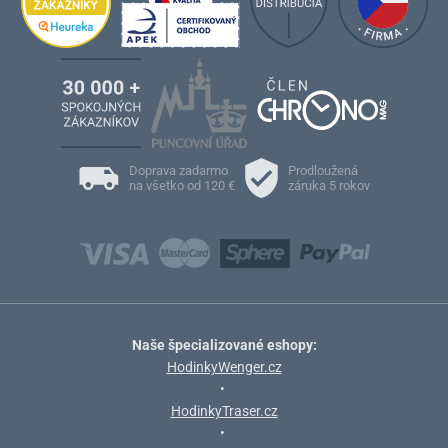
Doprava zadarmo
Prodloužená
na všetko od 120 €
záruka 5 rokov
Naše špecializované eshopy:
HodinkyWenger.cz
•
HodinkyTraser.cz
•