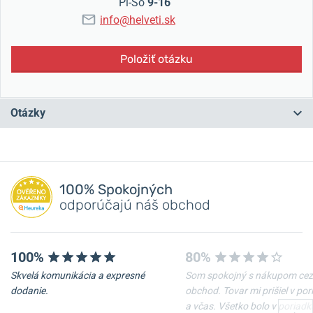
Pi-So
9-16
info@helveti.sk
Položiť otázku
Otázky
Máte otázku? Zanechajte nám komentár
100% Spokojných
Pridať dotaz
odporúčajú náš obchod
100%
80%
Skvelá komunikácia a expresné
Som spokojný s nákupom cez
dodanie.
obchod. Tovar mi prišiel v po
a včas. Všetko bolo v poriadk