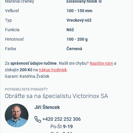
Materiál črienky
Eloxovaný hliník
Veľkosť
100 - 150 mm
Typ
Vreckový nôž
Funkcia
Nôž
Hmotnosť
100 - 200 g
Farba
Červená
Za
správnosť údajov ručíme
. Našli ste chybu?
Napíšte nám
a
získajte
200 Kč
na
nákup hodiniek
.
Garant: Kateřina Žváček
POTREBUJETE PORADIŤ?
Obráťte sa na špecialistu Victorinox SA
Jiří Štencek
+420 252 252 306
Po-Št
9-19