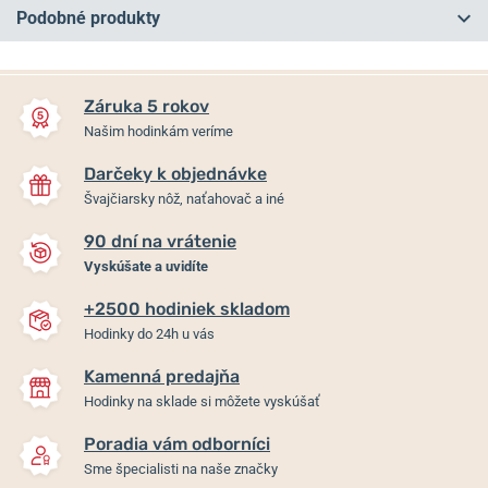
Podobné produkty
NA PREDAJNI
NA PREDAJNI
Záruka 5 rokov
Našim hodinkám veríme
Darčeky k objednávke
Švajčiarsky nôž, naťahovač a iné
90 dní na vrátenie
-10%
-10%
Vyskúšate a uvidíte
+2500 hodiniek skladom
Nôž Victorinox Waiter
Nôž Victorinox Spartan
Hodinky do 24h u vás
Kamenná predajňa
Skladom
Skladom
Hodinky na sklade si môžete vyskúšať
22 €
33 €
19,80 €
29,70 €
Poradia vám odborníci
Sme špecialisti na naše značky