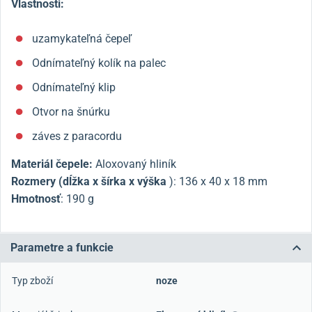
Vlastnosti:
uzamykateľná čepeľ
Odnímateľný kolík na palec
Odnímateľný klip
Otvor na šnúrku
záves z paracordu
Materiál čepele:
Aloxovaný hliník
Rozmery (dĺžka x šírka x výška
): 136 x 40 x 18 mm
Hmotnosť
: 190 g
Parametre a funkcie
Typ zboží
noze