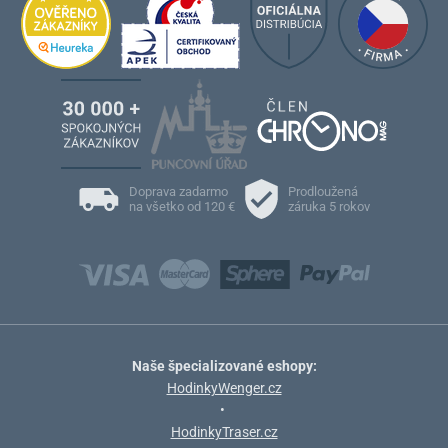
Doprava zadarmo
Prodloužená
na všetko od 120 €
záruka 5 rokov
Naše špecializované eshopy:
HodinkyWenger.cz
•
HodinkyTraser.cz