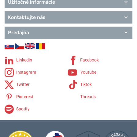
Užitočné informácie
Kontaktujte nás
Predajňa
Linkedin
Facebook
Instagram
Youtube
Twitter
Tiktok
Pinterest
Threads
Spotify