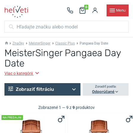
0
Menu
Značky
MeisterSinger
Classic Plus
Pangaea Day Date
MeisterSinger Pangaea Day
Date
Viac o kategórii
Zoradiť podľa:
Zobraziť filtráciu
Odporúčané
Zobrazené 1 — 9 z
9
produktov
NA PREDAJNI