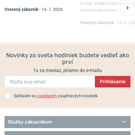
a včas. Všetko bolo v poriadk
Overený zákazník
•
14. 7. 2026
obchod odporúčam.
Overený zákazník
•
14. 5. 20
Novinky zo sveta hodiniek budete vedieť ako
prví
1x za mesiac, priamo do e-mailu
Prihlásenie
Súhlasím so
zasielaním
zaujímavých noviniek.
Služby zákazníkom