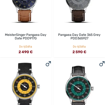
MeisterSinger Pangaea Day
Pangaea Day Date 365 Grey
Date PDD917G
PDD365927
Do týždňa
Do týždňa
2 490 €
2 590 €