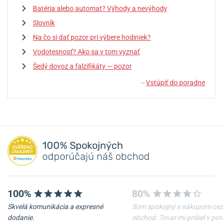
Batéria alebo automat? Výhody a nevýhody
Slovník
Na čo si dať pozor pri výbere hodiniek?
Vodotesnosť? Ako sa v tom vyznať
Šedý dovoz a falzifikáty — pozor
Vstúpiť do poradne
↓
100% Spokojných
odporúčajú náš obchod
100%
80%
Skvelá komunikácia a expresné
Som spokojný s nákupom cez
dodanie.
obchod. Tovar mi prišiel v po