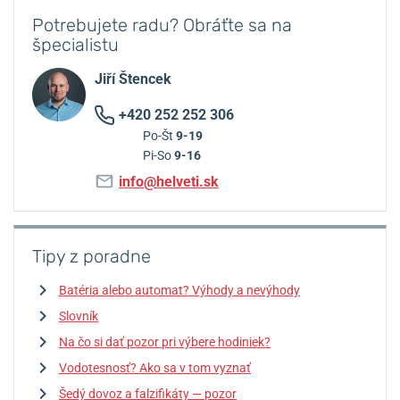
Potrebujete radu? Obráťte sa na
špecialistu
Jiří Štencek
+420 252 252 306
Po-Št
9-19
Pi-So
9-16
info@helveti.sk
Tipy z poradne
Batéria alebo automat? Výhody a nevýhody
Slovník
Na čo si dať pozor pri výbere hodiniek?
Vodotesnosť? Ako sa v tom vyznať
Šedý dovoz a falzifikáty — pozor