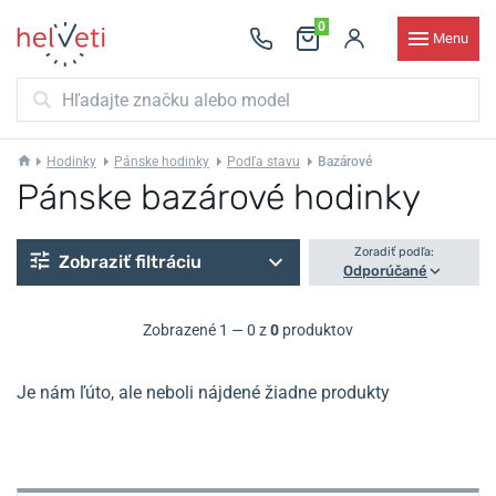
0
Menu
Hodinky
Pánske hodinky
Podľa stavu
Bazárové
Pánske bazárové hodinky
Zoradiť podľa:
Zobraziť filtráciu
Odporúčané
Zobrazené 1 — 0 z
0
produktov
Je nám ľúto, ale neboli nájdené žiadne produkty