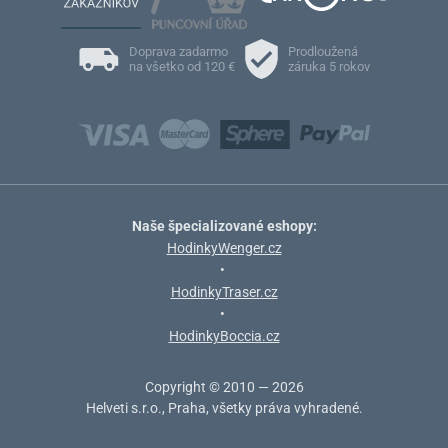
Doprava zadarmo
Prodloužená
na všetko od 120 €
záruka 5 rokov
Naše špecializované eshopy:
HodinkyWenger.cz
•
HodinkyTraser.cz
•
HodinkyBoccia.cz
Copyright © 2010 — 2026
Helveti s.r.o., Praha, všetky práva vyhradené.