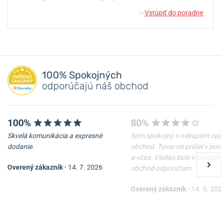
Vstúpiť do poradne
↓
100% Spokojných
odporúčajú náš obchod
100%
80%
Skvelá komunikácia a expresné
Som spokojný s nákupom cez
dodanie.
obchod. Tovar mi prišiel v po
a včas. Všetko bolo v poriadk
Overený zákazník
•
14. 7. 2026
obchod odporúčam.
Overený zákazník
•
14. 5. 20