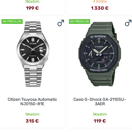
Skladom
4 týždne
199 €
1 330 €
NA PREDAJNI
NA PREDAJNI
Citizen Tsuyosa Automatic
Casio G-Shock GA-2110SU-
NJ0150-81E
3AER
Skladom
Skladom
315 €
119 €