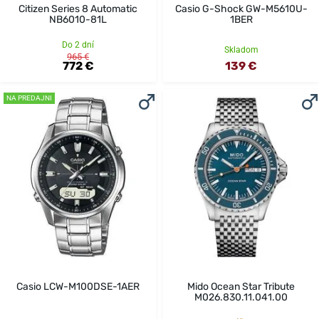
Citizen Series 8 Automatic
Casio G-Shock GW-M5610U-
NB6010-81L
1BER
Do 2 dní
Skladom
965 €
772 €
139 €
NA PREDAJNI
Casio LCW-M100DSE-1AER
Mido Ocean Star Tribute
M026.830.11.041.00