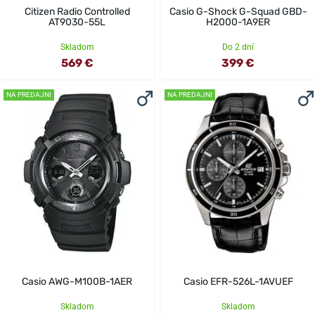
Citizen Radio Controlled
Casio G-Shock G-Squad GBD-
AT9030-55L
H2000-1A9ER
Skladom
Do 2 dní
569 €
399 €
NA PREDAJNI
NA PREDAJNI
Casio AWG-M100B-1AER
Casio EFR-526L-1AVUEF
Skladom
Skladom