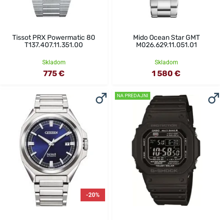
Tissot PRX Powermatic 80
Mido Ocean Star GMT
T137.407.11.351.00
M026.629.11.051.01
Skladom
Skladom
775 €
1 580 €
NA PREDAJNI
-20%