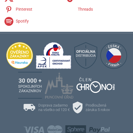
Pinterest
Threads
Spotify
Doprava zadarmo
Prodloužená
na všetko od 120 €
záruka 5 rokov