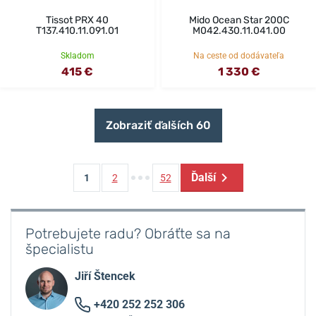
Tissot PRX 40
Mido Ocean Star 200C
T137.410.11.091.01
M042.430.11.041.00
Skladom
Na ceste od dodávateľa
415 €
1 330 €
Zobraziť ďalších 60
Ďalší
1
2
52
Potrebujete radu? Obráťte sa na
špecialistu
Jiří Štencek
+420 252 252 306