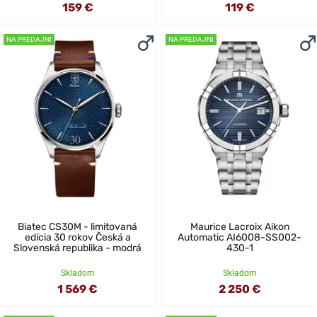
159 €
119 €
NA PREDAJNI
NA PREDAJNI
Biatec CS30M - limitovaná
Maurice Lacroix Aikon
edícia 30 rokov Česká a
Automatic AI6008-SS002-
Slovenská republika - modrá
430-1
Skladom
Skladom
1 569 €
2 250 €