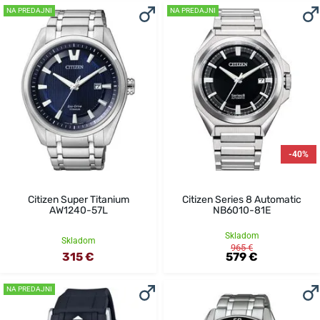
NA PREDAJNI
NA PREDAJNI
-40%
Citizen Super Titanium
Citizen Series 8 Automatic
AW1240-57L
NB6010-81E
Skladom
Skladom
965 €
315 €
579 €
NA PREDAJNI