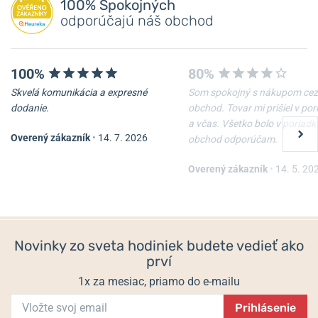
100% Spokojných
odporúčajú náš obchod
100%
80%
Skvelá komunikácia a expresné
Som spokojný s nákupom cez
dodanie.
obchod. Tovar mi prišiel v po
a včas. Všetko bolo v poriadk
Overený zákazník
•
14. 7. 2026
obchod odporúčam.
Overený zákazník
•
14. 5. 20
Novinky zo sveta hodiniek budete vedieť ako
prví
1x za mesiac, priamo do e-mailu
Prihlásenie