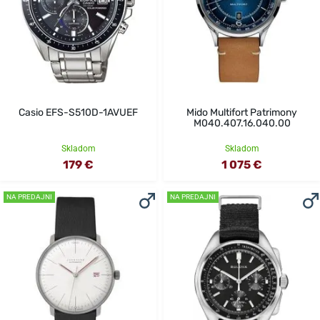
Casio EFS-S510D-1AVUEF
Mido Multifort Patrimony
M040.407.16.040.00
Skladom
Skladom
179 €
1 075 €
NA PREDAJNI
NA PREDAJNI