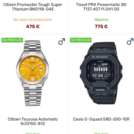
Citizen Promaster Tough Super
Tissot PRX Powermatic 80
Titanium BN0118-04E
T137.407.11.041.00
Na ceste od dodávateľa
Skladom
475 €
775 €
NA PREDAJNI
NA PREDAJNI
Citizen Tsuyosa Automatic
Casio G-Squad GBD-200-1ER
NJ0150-81Z