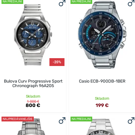
NA PREDAJNI
NA PREDAJNI
-20%
Bulova Curv Progressive Sport
Casio ECB-900DB-1BER
Chronograph 96A205
Skladom
Skladom
1 000 €
800 €
199 €
NAJPREDÁVANEJŠIE
NA PREDAJNI