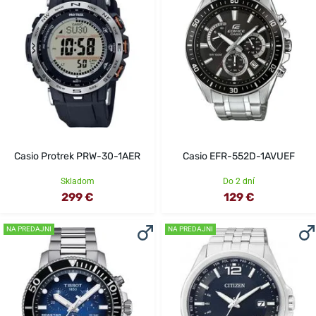
Casio Protrek PRW-30-1AER
Casio EFR-552D-1AVUEF
Skladom
Do 2 dní
299 €
129 €
NA PREDAJNI
NA PREDAJNI