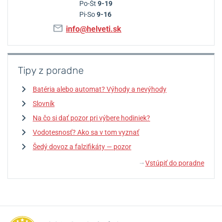
Po-Št
9-19
Pi-So
9-16
info@helveti.sk
Tipy z poradne
Batéria alebo automat? Výhody a nevýhody
Slovník
Na čo si dať pozor pri výbere hodiniek?
Vodotesnosť? Ako sa v tom vyznať
Šedý dovoz a falzifikáty — pozor
Vstúpiť do poradne
↓