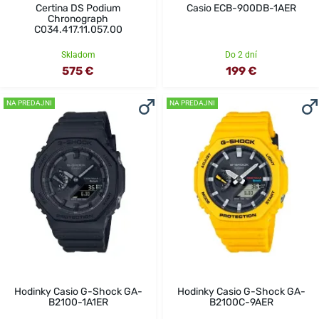
Certina DS Podium
Casio ECB-900DB-1AER
Chronograph
C034.417.11.057.00
Skladom
Do 2 dní
575 €
199 €
NA PREDAJNI
NA PREDAJNI
Hodinky Casio G-Shock GA-
Hodinky Casio G-Shock GA-
B2100-1A1ER
B2100C-9AER