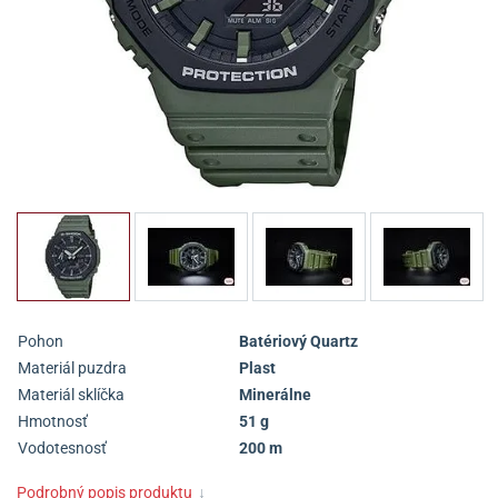
Pohon
Batériový Quartz
Materiál puzdra
Plast
Materiál sklíčka
Minerálne
Hmotnosť
51 g
Vodotesnosť
200 m
Podrobný popis produktu
↓