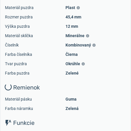
Materiál puzdra
Plast
Rozmer puzdra
45,4 mm
Výška puzdra
12 mm
Načítať ďalšie videá
Materiál sklíčka
Minerálne
Číselník
Kombinovaný
Farba číselníka
Čierna
Tvar puzdra
Okrúhle
Farba puzdra
Zelené
Remienok
Materiál pásku
Guma
Farba náramku
Zelená
Funkcie