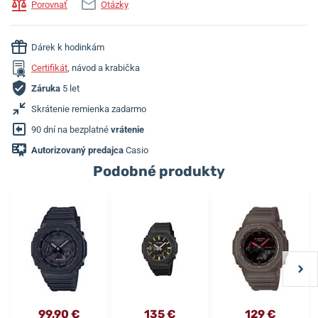
Porovnať
Otázky
Dárek k hodinkám
Certifikát
, návod a krabička
Záruka
5 let
Skrátenie remienka zadarmo
90 dní na bezplatné
vrátenie
Autorizovaný predajca
Casio
Podobné produkty
99,90 €
135 €
129 €