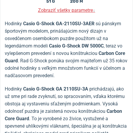
51 G
200 M
Zobraziť všetky parametre
↓
Hodinky
Casio G-Shock GA-2110SU-3AER
sú pánskym
športovým modelom, prinášajúcim nový dizajn v
osvedčenom osembokom puzdre použitom už na
legendárnom modeli
Casio G-Shock DW 5000C
, teraz vo
vylepšenom prevedení s novou konštrukciou
Carbon Core
Guard
. Rad G-Shock ponúka svojim majiteľom už 35 rokov
odolné hodinky s veľkým množstvom funkcií v účelnom a
nadčasovom prevedení.
Hodinky
Casio G-Shock GA 2110SU-3A
p
richádzajú, ako
už sme pri rade zvyknutí, so spracovaním, vďaka ktorému
obstoja aj vystaveniu sťaženým podmienkam.
Vysoká
odolnosť puzdra je zaistená novou konštrukciou
Carbon
Core Guard
.
To je vyrobené zo živice, vystužené a
spevnené uhlíkovými vláknami, špeciálna je aj konštrukcia