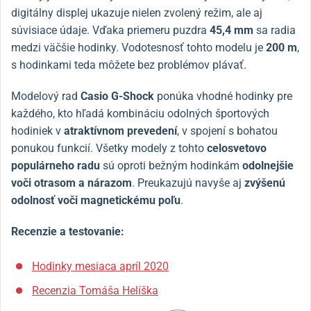
digitálny displej ukazuje nielen zvolený režim, ale aj
súvisiace údaje.
Vďaka priemeru puzdra
45,4 mm
sa radia
medzi väčšie hodinky.
Vodotesnosť tohto modelu je
200 m
,
s hodinkami teda môžete bez problémov plávať.
Modelový rad
Casio G-Shock
ponúka vhodné hodinky pre
každého, kto hľadá kombináciu odolných športových
hodiniek v
atraktívnom prevedení
, v spojení s bohatou
ponukou funkcií.
Všetky modely z tohto
celosvetovo
populárneho radu
sú oproti bežným hodinkám
odolnejšie
voči otrasom a nárazom
.
Preukazujú navyše aj
zvýšenú
odolnosť voči magnetickému poľu
.
Recenzie a testovanie:
Hodinky mesiaca apríl 2020
Recenzia Tomáša Helíška