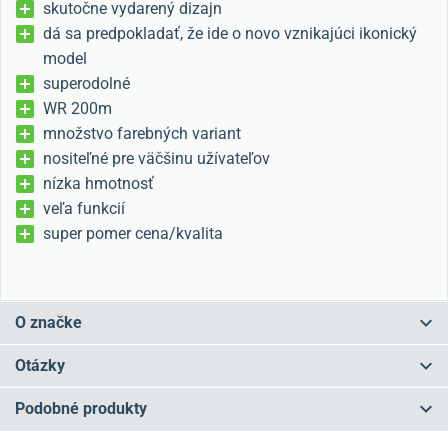
skutočne vydarený dizajn
dá sa predpokladať, že ide o novo vznikajúci ikonický
model
superodolné
WR 200m
množstvo farebných variant
nositeľné pre väčšinu užívateľov
nízka hmotnosť
veľa funkcií
super pomer cena/kvalita
O značke
Japonské Casio patria medzi
najpredávanejšie hodinárske značky
Otázky
na svete
. Prvé hodinky z dielne Casia boli
digitálne
a zároveň ako
prvé na svete zobrazovali dátum. Záľuba v digitálnych hodinkách
Podobné produkty
Casio neopúšťa ani dnes, hoci veľkú časť sortimentu už tvoria aj
Máte otázku? Zanechajte nám komentár
analógové hodinky alebo hodinky s kombinovaným zobrazením
NA PREDAJNI
NOVINKA