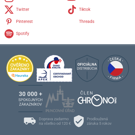
Twitter
Tiktok
Pinterest
Threads
Spotify
Doprava zadarmo
Prodloužená
na všetko od 120 €
záruka 5 rokov