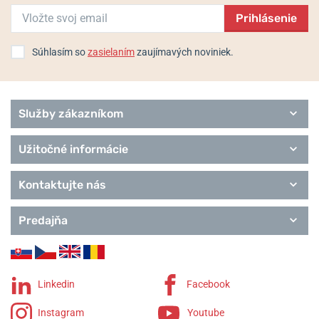
G-Shock
Prihlásenie
Baby-G
Wave Ceptor
Edifice
Súhlasím so
zasielaním
zaujímavých noviniek.
Classic Collection
Pro Trek
Služby zákazníkom
Užitočné informácie
Kontaktujte nás
Predajňa
Linkedin
Facebook
Instagram
Youtube