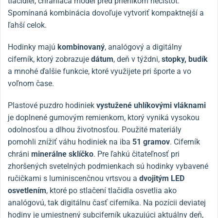
tlačidiel, chrániaca model pred prienikom nečistôt.
Spomínaná kombinácia dovoľuje vytvoriť kompaktnejší a
ľahší celok.
Hodinky majú
kombinovaný
, analógový a digitálny
ciferník, ktorý zobrazuje
dátum
, deň v týždni,
stopky, budík
a mnohé ďalšie funkcie, ktoré využijete pri športe a vo
voľnom čase.
Plastové puzdro hodiniek
vystužené uhlíkovými vláknami
je doplnené gumovým remienkom, ktorý vyniká vysokou
odolnosťou a dlhou životnosťou.
Použité materiály
pomohli znížiť váhu hodiniek na iba
51 gramov
.
Ciferník
chráni
minerálne sklíčko
.
Pre ľahkú čitateľnosť pri
zhoršených svetelných podmienkach sú hodinky vybavené
ručičkami s luminiscenčnou vrtsvou a
dvojitým LED
osvetlením
, ktoré po stlačení tlačidla osvetlia ako
analógovú, tak digitálnu časť ciferníka.
Na pozícii deviatej
hodiny je umiestnený subciferník ukazujúci aktuálny deň,