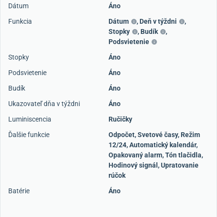
Dátum
Áno
Funkcia
Dátum
,
Deň v týždni
,
Stopky
,
Budík
,
Podsvietenie
Stopky
Áno
Podsvietenie
Áno
Budík
Áno
Ukazovateľ dňa v týždni
Áno
Luminiscencia
Ručičky
Ďalšie funkcie
Odpočet, Svetové časy, Režim
12/24, Automatický kalendár,
Opakovaný alarm, Tón tlačidla,
Hodinový signál, Upratovanie
rúčok
Batérie
Áno