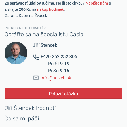
Za
správnosť údajov ručíme
. Našli ste chybu?
Napíšte nám
a
získajte
200 Kč
na
nákup hodiniek
.
Garant: Kateřina Žváček
POTREBUJETE PORADIŤ?
Obráťte sa na špecialistu Casio
Jiří Štencek
+420 252 252 306
Po-Št
9-19
Pi-So
9-16
info@helveti.sk
Položiť otázku
Jiří Štencek hodnotí
Čo sa mi
páči