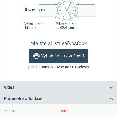
Šírka remienka
Výška puzdra
Priemer puzdra
12 mm
45,4 mm
Nie ste si istí veľkosťou?
Vytlačiť vzory veľkostí
(Pri tlači nastavte Mierku: Predvolené)
Videá
Parametre a funkcie
Značka
Casio