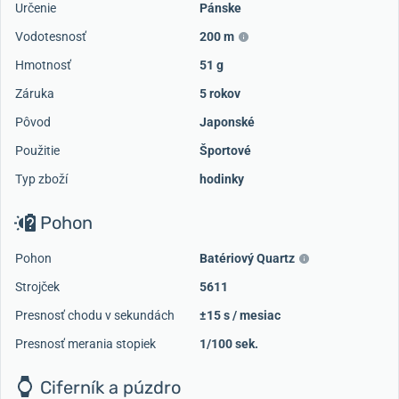
Určenie
Pánske
Vodotesnosť
200 m
Hmotnosť
51 g
Záruka
5 rokov
Pôvod
Japonské
Použitie
Športové
Typ zboží
hodinky
Pohon
Pohon
Batériový Quartz
Strojček
5611
Presnosť chodu v sekundách
±15 s / mesiac
Presnosť merania stopiek
1/100 sek.
Ciferník a púzdro