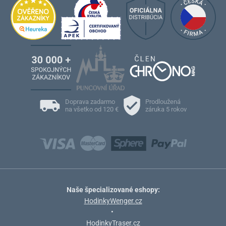
Doprava zadarmo
Prodloužená
na všetko od 120 €
záruka 5 rokov
Naše špecializované eshopy:
HodinkyWenger.cz
•
HodinkyTraser.cz