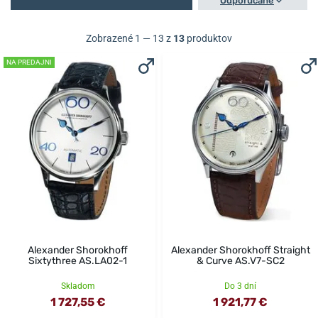
Odporúčané
Zobrazené 1 — 13 z
13
produktov
NA PREDAJNI
Alexander Shorokhoff
Alexander Shorokhoff Straight
Sixtythree AS.LA02-1
& Curve AS.V7-SC2
Skladom
Do 3 dní
1 727,55 €
1 921,77 €