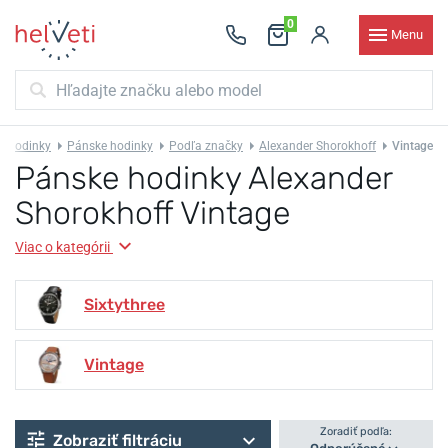
0
Menu
Hodinky
Pánske hodinky
Podľa značky
Alexander Shorokhoff
Vintage
Pánske hodinky Alexander
Shorokhoff Vintage
Viac o kategórii
Sixtythree
Vintage
Zoradiť podľa:
Zobraziť filtráciu