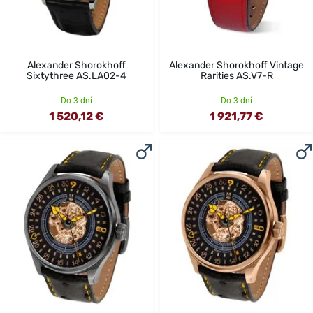
Alexander Shorokhoff
Alexander Shorokhoff Vintage
Sixtythree AS.LA02-4
Rarities AS.V7-R
Do 3 dní
Do 3 dní
1 520,12 €
1 921,77 €