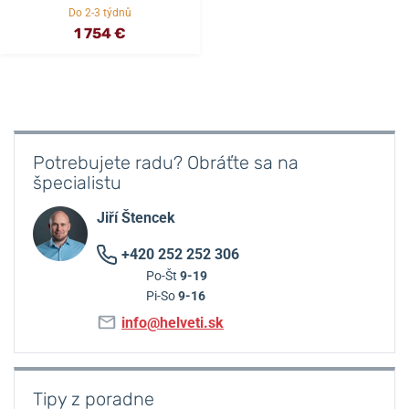
Do 2-3 týdnů
1 754 €
Potrebujete radu? Obráťte sa na
špecialistu
Jiří Štencek
+420 252 252 306
Po-Št
9-19
Pi-So
9-16
info@helveti.sk
Tipy z poradne