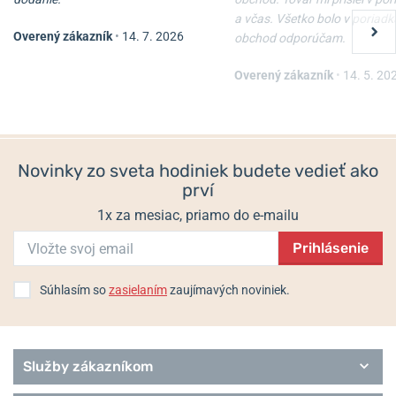
a včas. Všetko bolo v poriadk
Overený zákazník
•
14. 7. 2026
obchod odporúčam.
Overený zákazník
•
14. 5. 20
Novinky zo sveta hodiniek budete vedieť ako
prví
1x za mesiac, priamo do e-mailu
Prihlásenie
Súhlasím so
zasielaním
zaujímavých noviniek.
Služby zákazníkom