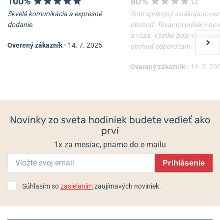
100%
80%
Skvelá komunikácia a expresné
Som spokojný s nákupom cez
dodanie.
obchod. Tovar mi prišiel v po
a včas. Všetko bolo v poriadk
Overený zákazník
•
14. 7. 2026
obchod odporúčam.
Overený zákazník
•
14. 5. 20
Novinky zo sveta hodiniek budete vedieť ako
prví
1x za mesiac, priamo do e-mailu
Prihlásenie
Súhlasím so
zasielaním
zaujímavých noviniek.