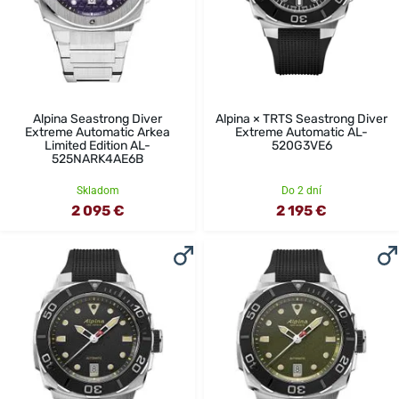
Alpina Seastrong Diver
Alpina × TRTS Seastrong Diver
Extreme Automatic Arkea
Extreme Automatic AL-
Limited Edition AL-
520G3VE6
525NARK4AE6B
Skladom
Do 2 dní
2 095 €
2 195 €