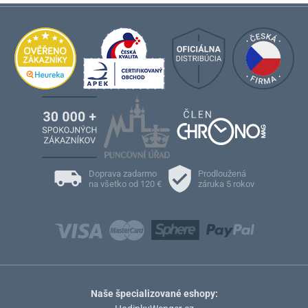
Doprava zadarmo
Prodloužená
na všetko od 120 €
záruka 5 rokov
Naše špecializované eshopy: