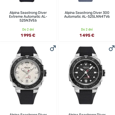
Alpina Seastrong Diver
Alpina Seastrong Diver 300
Extreme Automatic AL-
Automatic AL-525LNN4TV6
525N3VE6
Do 2 dní
Do 2 dní
1 995 €
1 495 €
Alpina Seastrong Diver
Alpina Seastrong Diver