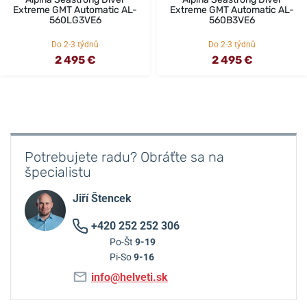
Extreme GMT Automatic AL-
Extreme GMT Automatic AL-
560LG3VE6
560B3VE6
Do 2-3 týdnů
Do 2-3 týdnů
2 495 €
2 495 €
Potrebujete radu? Obráťte sa na
špecialistu
Jiří Štencek
+420 252 252 306
Po-Št
9-19
Pi-So
9-16
info@helveti.sk