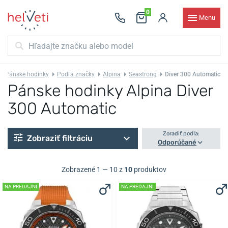
0
Menu
Pánske hodinky
Podľa značky
Alpina
Seastrong
Diver 300 Automatic
Pánske hodinky Alpina Diver
300 Automatic
Zoradiť podľa:
Zobraziť filtráciu
Odporúčané
Zobrazené 1 — 10 z
10
produktov
NA PREDAJNI
NA PREDAJNI