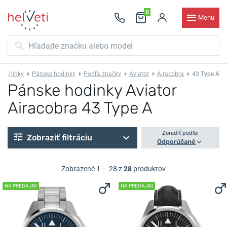
0
Menu
Hodinky
Pánske hodinky
Podľa značky
Aviator
Airacobra
43 Type A
Pánske hodinky Aviator
Airacobra 43 Type A
Zoradiť podľa:
Zobraziť filtráciu
Odporúčané
Zobrazené 1 — 28 z
28
produktov
NA PREDAJNI
NA PREDAJNI