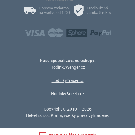
Doprava zadarmo
Prodloužená
na všetko od 120 €
záruka 5 rokov
Naše špecializované eshopy:
HodinkyWenger.cz
•
HodinkyTraser.cz
•
HodinkyBoccia.cz
Copyright © 2010 — 2026
Helveti s.r.o., Praha, všetky práva vyhradené.