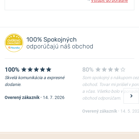
Vstúpiť do poradne
↓
100% Spokojných
odporúčajú náš obchod
100%
80%
Skvelá komunikácia a expresné
Som spokojný s nákupom cez
dodanie.
obchod. Tovar mi prišiel v po
a včas. Všetko bolo v poriadk
Overený zákazník
•
14. 7. 2026
obchod odporúčam.
Overený zákazník
•
14. 5. 20