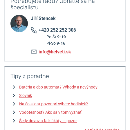
Potrebujete radu? Obráťte sa na
špecialistu
Jiří Štencek
+420 252 252 306
Po-Št
9-19
Pi-So
9-16
info@helveti.sk
Tipy z poradne
Batéria alebo automat? Výhody a nevýhody
Slovník
Na čo si dať pozor pri výbere hodiniek?
Vodotesnosť? Ako sa v tom vyznať
Šedý dovoz a falzifikáty — pozor