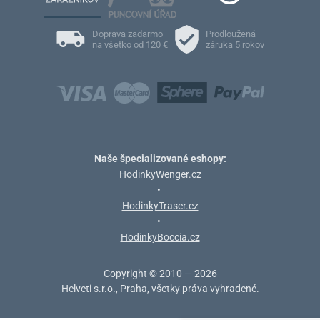
Doprava zadarmo
Prodloužená
na všetko od 120 €
záruka 5 rokov
Naše špecializované eshopy:
HodinkyWenger.cz
•
HodinkyTraser.cz
•
HodinkyBoccia.cz
Copyright © 2010 — 2026
Helveti s.r.o., Praha, všetky práva vyhradené.