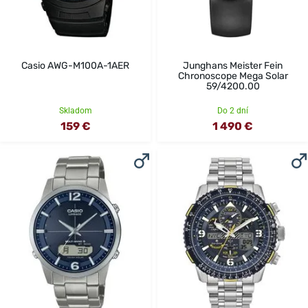
Casio AWG-M100A-1AER
Junghans Meister Fein
Chronoscope Mega Solar
59/4200.00
Skladom
Do 2 dní
159 €
1 490 €