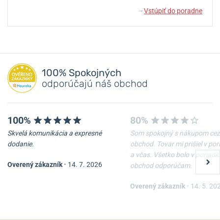
Vstúpiť do poradne
↓
100% Spokojných
odporúčajú náš obchod
100%
80%
Skvelá komunikácia a expresné
Som spokojný s nákupom cez
dodanie.
obchod. Tovar mi prišiel v po
a včas. Všetko bolo v poriadk
Overený zákazník
•
14. 7. 2026
obchod odporúčam.
Overený zákazník
•
14. 5. 20