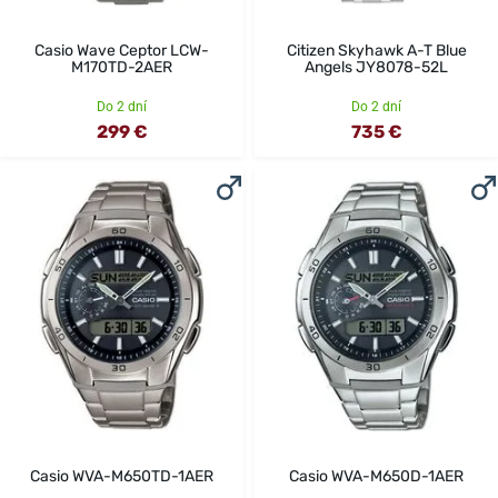
Casio Wave Ceptor LCW-
Citizen Skyhawk A-T Blue
M170TD-2AER
Angels JY8078-52L
Do 2 dní
Do 2 dní
299 €
735 €
Casio WVA-M650TD-1AER
Casio WVA-M650D-1AER