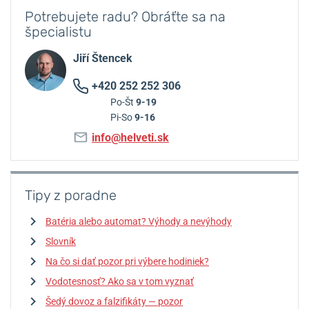
Potrebujete radu? Obráťte sa na
špecialistu
Jiří Štencek
+420 252 252 306
Po-Št
9-19
Pi-So
9-16
info@helveti.sk
Tipy z poradne
Batéria alebo automat? Výhody a nevýhody
Slovník
Na čo si dať pozor pri výbere hodiniek?
Vodotesnosť? Ako sa v tom vyznať
Šedý dovoz a falzifikáty — pozor