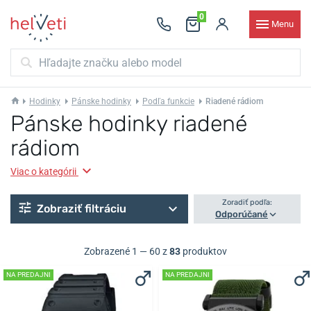
0
Menu
Hodinky
Pánske hodinky
Podľa funkcie
Riadené rádiom
Pánske hodinky riadené
rádiom
Viac o kategórii
Zoradiť podľa:
Zobraziť filtráciu
Odporúčané
Zobrazené 1 — 60 z
83
produktov
NA PREDAJNI
NA PREDAJNI