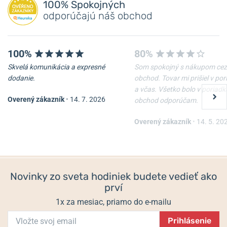
100% Spokojných
odporúčajú náš obchod
100%
80%
Skvelá komunikácia a expresné
Som spokojný s nákupom cez
dodanie.
obchod. Tovar mi prišiel v po
a včas. Všetko bolo v poriadk
Overený zákazník
•
14. 7. 2026
obchod odporúčam.
Overený zákazník
•
14. 5. 20
Novinky zo sveta hodiniek budete vedieť ako
prví
1x za mesiac, priamo do e-mailu
Prihlásenie