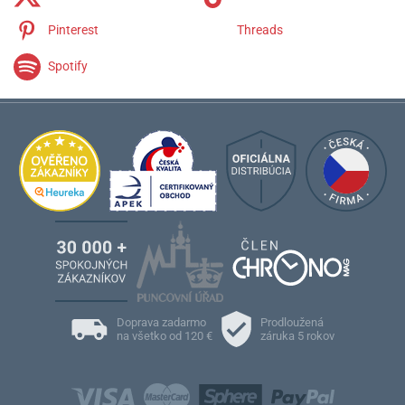
Pinterest
Threads
Spotify
Doprava zadarmo
Prodloužená
na všetko od 120 €
záruka 5 rokov