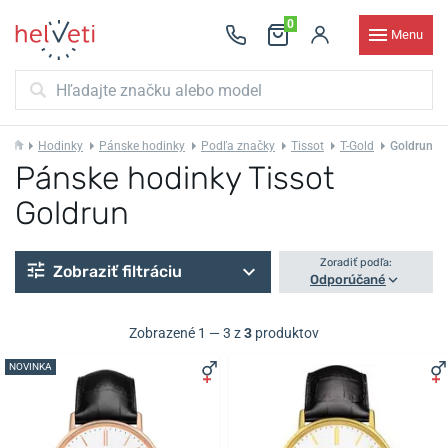
0
Menu
Hodinky
Pánske hodinky
Podľa značky
Tissot
T-Gold
Goldrun
Pánske hodinky Tissot
Goldrun
Zoradiť podľa:
Zobraziť filtráciu
Odporúčané
Zobrazené 1 — 3 z
3
produktov
NOVINKA