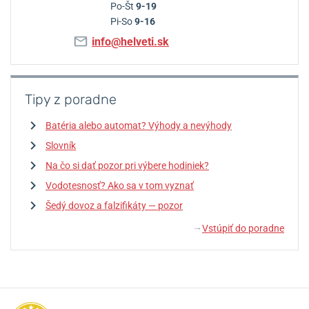
Po-Št
9-19
Pi-So
9-16
info@helveti.sk
Tipy z poradne
Batéria alebo automat? Výhody a nevýhody
Slovník
Na čo si dať pozor pri výbere hodiniek?
Vodotesnosť? Ako sa v tom vyznať
Šedý dovoz a falzifikáty — pozor
Vstúpiť do poradne
↓