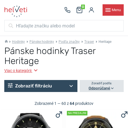
0
Menu
Hodinky
Pánske hodinky
Podľa značky
Traser
Heritage
Pánske hodinky Traser
Heritage
Viac o kategórii
Zoradiť podľa:
Zobraziť filtráciu
Odporúčané
Zobrazené 1 — 60 z
64
produktov
NA PREDAJNI