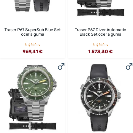
Traser P67 SuperSub Blue Set
Traser P67 Diver Automatic
oceľ a guma
Black Set oceľ a guma
6 týždňov
6 týždňov
969,41 €
1 573,30 €