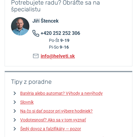
Potrebujete radu? Obráťte sa na
špecialistu
Jiří Štencek
+420 252 252 306
Po-Št
9-19
Pi-So
9-16
info@helveti.sk
Tipy z poradne
Batéria alebo automat? Výhody a nevýhody
Slovník
Na čo si dať pozor pri výbere hodiniek?
Vodotesnosť? Ako sa v tom vyznať
Šedý dovoz a falzifikáty — pozor