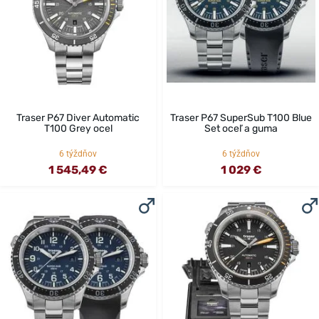
Traser P67 Diver Automatic
Traser P67 SuperSub T100 Blue
T100 Grey ocel
Set oceľ a guma
6 týždňov
6 týždňov
1 545,49 €
1 029 €