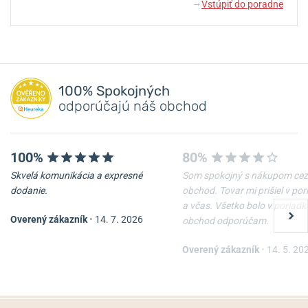
Vstúpiť do poradne
↓
100% Spokojných
odporúčajú náš obchod
100%
80%
Skvelá komunikácia a expresné
Som spokojný s nákupom cez
dodanie.
obchod. Tovar mi prišiel v po
a včas. Všetko bolo v poriadk
Overený zákazník
•
14. 7. 2026
obchod odporúčam.
Overený zákazník
•
14. 5. 20