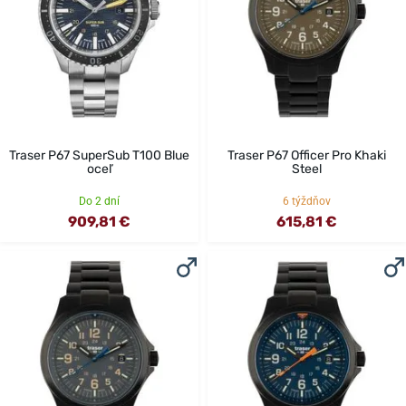
Traser P67 SuperSub T100 Blue
Traser P67 Officer Pro Khaki
oceľ
Steel
Do 2 dní
6 týždňov
909,81 €
615,81 €