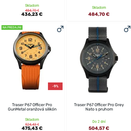
Skladom
Skladom
484,70 €
436,23 €
484,70 €
NA PREDAJNI
-9%
Traser P67 Officer Pro
Traser P67 Officer Pro Grey
GunMetal oranžová silikón
Nato s pruhom
Skladom
Do 2 dní
524,43 €
475,43 €
504,57 €