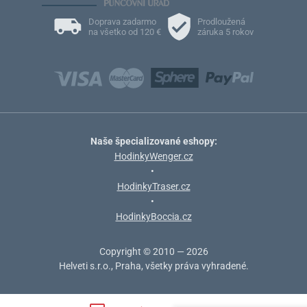
Doprava zadarmo
Prodloužená
na všetko od 120 €
záruka 5 rokov
Naše špecializované eshopy:
HodinkyWenger.cz
•
HodinkyTraser.cz
•
HodinkyBoccia.cz
Copyright © 2010 — 2026
Helveti s.r.o., Praha, všetky práva vyhradené.