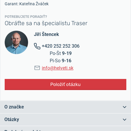
Garant: Kateřina Žváček
POTREBUJETE PORADIŤ?
Obráťte sa na špecialistu Traser
Jiří Štencek
+420 252 252 306
Po-Št
9-19
Pi-So
9-16
info@helveti.sk
Položiť otázku
O značke
Traser získal svetovú známosť najmä vďaka svojej
luminiscenčnej
Otázky
technológii
trigalight®.
Na hodinky Traser tak
uvidíte aj v
absolútnej tme
!
Osvetlenie Trigalight nepotrebuje batériu ani