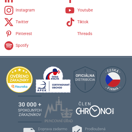
Instagram
Youtube
Twitter
Tiktok
Pinterest
Threads
Spotify
Doprava zadarmo
Prodloužená