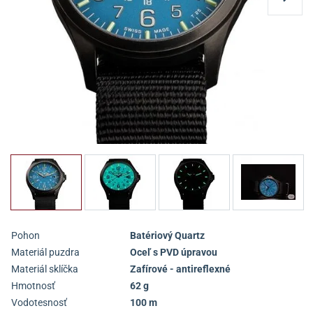
Pohon
Batériový Quartz
Materiál puzdra
Oceľ s PVD úpravou
Materiál sklíčka
Zafírové - antireflexné
Hmotnosť
62 g
Vodotesnosť
100 m