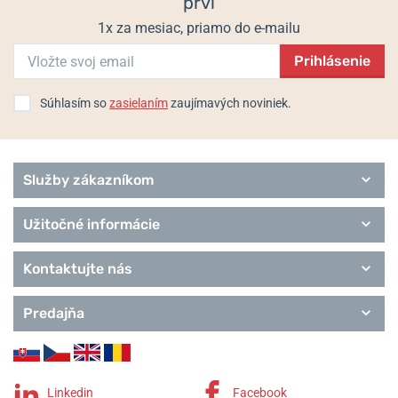
prví
Sport
Heritage
1x za mesiac, priamo do e-mailu
Remienky Traser
Prihlásenie
Súhlasím so
zasielaním
zaujímavých noviniek.
Služby zákazníkom
Užitočné informácie
Kontaktujte nás
Predajňa
Linkedin
Facebook