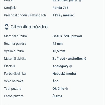
Pohon
Batériový Quartz
Strojček
Ronda 715
Presnosť chodu v sekundách
±15 s / mesiac
Ciferník a púzdro
Materiál puzdra
Oceľ s PVD úpravou
Rozmer puzdra
42 mm
Výška puzdra
10,5 mm
Materiál sklíčka
Zafírové - antireflexné
Číselník
Analógový
Farba číselníka
Nebeská modrá
Veko na závit
Áno
Tvar puzdra
Okrúhle
Farba puzdra
Čierne