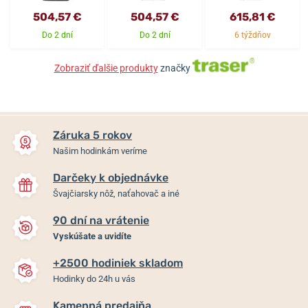
504,57 €
504,57 €
615,81 €
Do 2 dní
Do 2 dní
6 týždňov
Zobraziť ďalšie produkty
značky
Záruka 5 rokov
Našim hodinkám veríme
Darčeky k objednávke
Švajčiarsky nôž, naťahovač a iné
90 dní na vrátenie
Vyskúšate a uvidíte
+2500 hodiniek skladom
Hodinky do 24h u vás
Kamenná predajňa