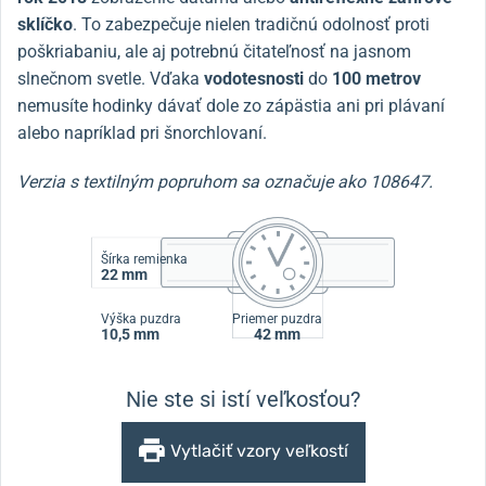
sklíčko
. To zabezpečuje nielen tradičnú odolnosť proti
poškriabaniu, ale aj potrebnú čitateľnosť na jasnom
slnečnom svetle. Vďaka
vodotesnosti
do
100
metrov
nemusíte hodinky dávať dole zo zápästia ani pri plávaní
alebo napríklad pri šnorchlovaní.
Verzia s textilným popruhom sa označuje ako 108647.
Šírka remienka
22 mm
Výška puzdra
Priemer puzdra
10,5 mm
42 mm
Nie ste si istí veľkosťou?
Vytlačiť vzory veľkostí