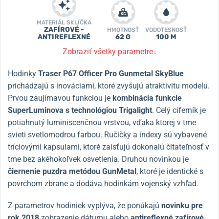
MATERIÁL SKLÍČKA
ZAFÍROVÉ -
HMOTNOSŤ
VODOTESNOSŤ
ANTIREFLEXNÉ
62 G
100 M
Zobraziť všetky parametre
↓
Hodinky
Traser P67 Officer Pro Gunmetal SkyBlue
prichádzajú s inováciami, ktoré zvyšujú atraktivitu modelu.
Prvou zaujímavou funkciou je
kombinácia funkcie
SuperLuminova s technológiou Trigalight
. Celý ciferník je
potiahnutý luminiscenčnou vrstvou, vďaka ktorej v tme
svieti svetlomodrou farbou. Ručičky a indexy sú vybavené
tríciovými kapsulami, ktoré zaisťujú dokonalú čitateľnosť v
tme bez akéhokoľvek osvetlenia. Druhou novinkou je
čiernenie puzdra metódou GunMetal
, ktoré je identické s
povrchom zbrane a dodáva hodinkám vojenský vzhľad.
Z parametrov hodiniek vyplýva, že ponúkajú
novinku pre
rok 2018
zobrazenie dátumu alebo
antireflexné zafírové