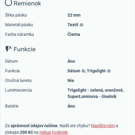
Remienok
Šírka pásku
22 mm
Materiál pásku
Textil
Farba náramku
Čierna
Funkcie
Dátum
Áno
Funkcia
Dátum
,
Trigalight
Otočná luneta
Nie
Luminiscencia
Trigalight - zelená, oranžová,
SuperLuminova - číselník
Batérie
Áno
Za
správnosť údajov ručíme
. Našli ste chybu?
Napíšte nám
a
získajte
200 Kč
na
nákup hodiniek
.