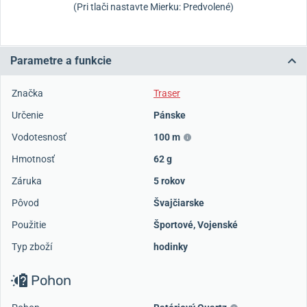
(Pri tlači nastavte Mierku: Predvolené)
Parametre a funkcie
Značka
Traser
Určenie
Pánske
Vodotesnosť
100 m
Hmotnosť
62 g
Záruka
5 rokov
Pôvod
Švajčiarske
Použitie
Športové
,
Vojenské
Typ zboží
hodinky
Pohon