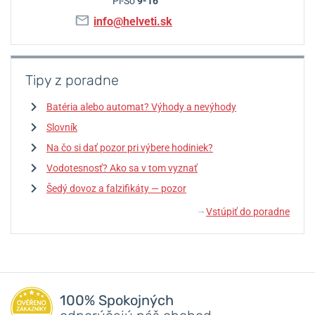
Pi-So
9-16
info@helveti.sk
Tipy z poradne
Batéria alebo automat? Výhody a nevýhody
Slovník
Na čo si dať pozor pri výbere hodiniek?
Vodotesnosť? Ako sa v tom vyznať
Šedý dovoz a falzifikáty — pozor
Vstúpiť do poradne
↓
100% Spokojných