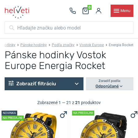
0
Menu
Hodinky
Pánske hodinky
Podľa značky
Vostok Europe
Energia Rocket
Pánske hodinky Vostok
Europe Energia Rocket
Zoradiť podľa:
Zobraziť filtráciu
Odporúčané
Zobrazené 1 — 21 z
21
produktov
NOVINKA
NA PREDAJNI
NA PREDAJNI