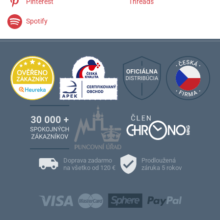
Pinterest
Threads
Spotify
Doprava zadarmo
Prodloužená
na všetko od 120 €
záruka 5 rokov