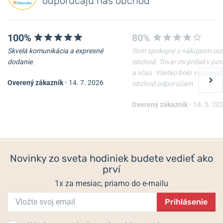
odporúčajú náš obchod
100%
80%
Skvelá komunikácia a expresné
Som spokojný s nákupom cez
dodanie.
obchod. Tovar mi prišiel v po
a včas. Všetko bolo v poriadk
Overený zákazník
•
14. 7. 2026
obchod odporúčam.
Overený zákazník
•
14. 5. 20
Novinky zo sveta hodiniek budete vedieť ako
prví
1x za mesiac, priamo do e-mailu
Prihlásenie