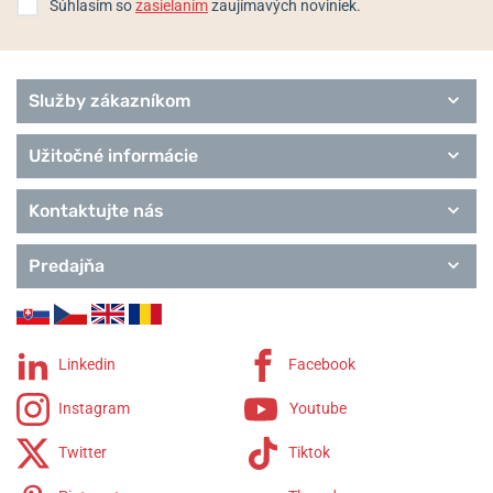
Súhlasím so
zasielaním
zaujímavých noviniek.
Služby zákazníkom
Užitočné informácie
Kontaktujte nás
Predajňa
Linkedin
Facebook
Instagram
Youtube
Twitter
Tiktok