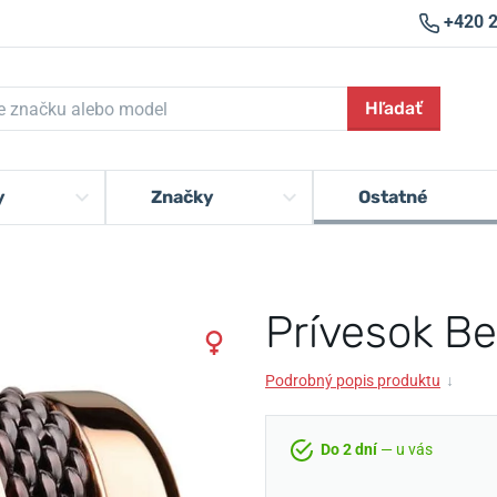
+420 
Hľadať
y
Značky
Ostatné
Prívesok Be
Podrobný popis produktu
↓
Do 2 dní
— u vás