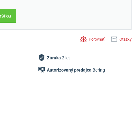
ošíka
Porovnať
Otázky
Záruka
2 let
Autorizovaný predajca
Bering