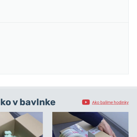
ko v bavlnke
Ako balíme hodinky