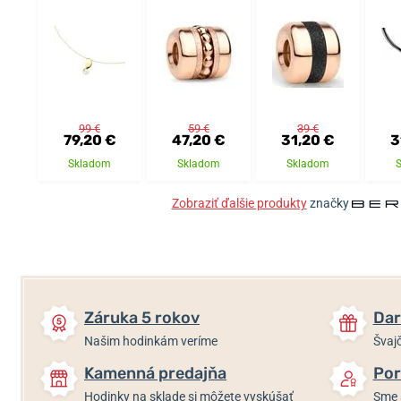
99 €
59 €
39 €
79,20 €
47,20 €
31,20 €
3
Skladom
Skladom
Skladom
Zobraziť ďalšie produkty
značky
Záruka 5 rokov
Dar
Našim hodinkám veríme
Švajč
Kamenná predajňa
Por
Hodinky na sklade si môžete vyskúšať
Sme 