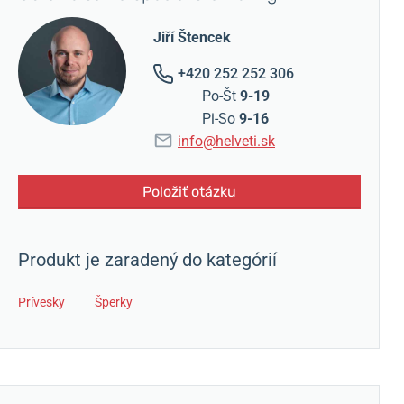
Jiří Štencek
+420 252 252 306
Po-Št
9-19
Pi-So
9-16
info@helveti.sk
Položiť otázku
Produkt je zaradený do kategórií
Prívesky
Šperky