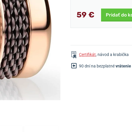
59 €
Pridať do k
Certifikát
, návod a krabička
90 dní na bezplatné
vrátenie