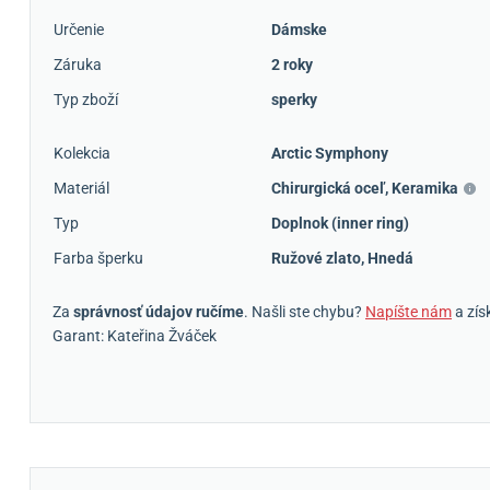
Určenie
Dámske
Záruka
2 roky
Typ zboží
sperky
Kolekcia
Arctic Symphony
Materiál
Chirurgická oceľ
,
Keramika
Typ
Doplnok (inner ring)
Farba šperku
Ružové zlato
,
Hnedá
Za
správnosť údajov ručíme
. Našli ste chybu?
Napíšte nám
a zís
Garant: Kateřina Žváček