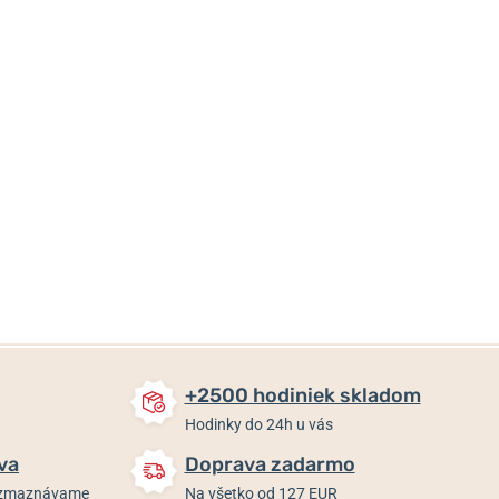
68 €
67 €
35 €
54,40 €
53,60 €
28 €
Skladom
Skladom
Skladom
+2500 hodiniek skladom
Hodinky do 24h u vás
va
Doprava zadarmo
rozmaznávame
Na všetko od 127 EUR