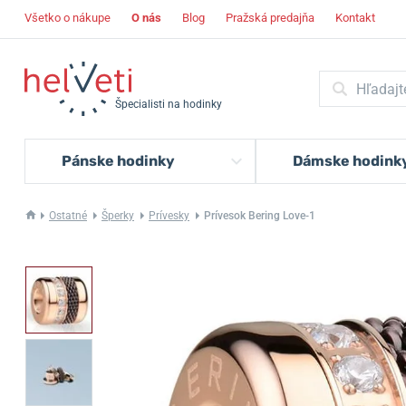
Všetko o nákupe
O nás
Blog
Pražská predajňa
Kontakt
Špecialisti na hodinky
Pánske hodinky
Dámske hodink
Ostatné
Šperky
Prívesky
Prívesok Bering Love-1