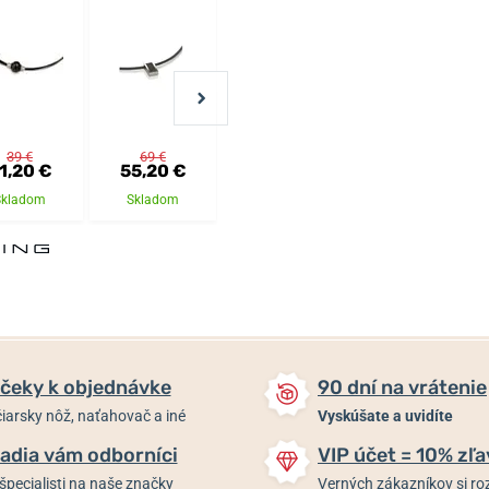
39 €
69 €
49 €
59 €
1,20 €
55,20 €
39,20 €
47,20 €
Skladom
Skladom
Skladom
Skladom
čeky k objednávke
90 dní na vrátenie
iarsky nôž, naťahovač a iné
Vyskúšate a uvidíte
adia vám odborníci
VIP účet = 10% zľa
špecialisti na naše značky
Verných zákazníkov si 