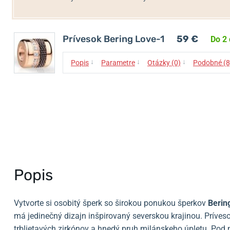
Prívesok Bering Love-1
59 €
Do 2 
↓
↓
↓
Popis
Parametre
Otázky (0)
Podobné (8
Popis
Vytvorte si osobitý šperk so širokou ponukou šperkov
Berin
má jedinečný dizajn inšpirovaný severskou krajinou. Príves
trblietavých zirkónov a hnedý pruh milánskeho úpletu. Pod n