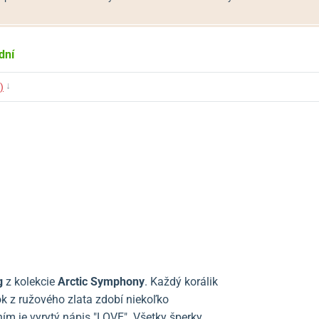
dní
↓
)
g
z kolekcie
Arctic Symphony
. Každý korálik
ok z ružového zlata zdobí niekoľko
ím je vyrytý nápis "LOVE". Všetky šperky