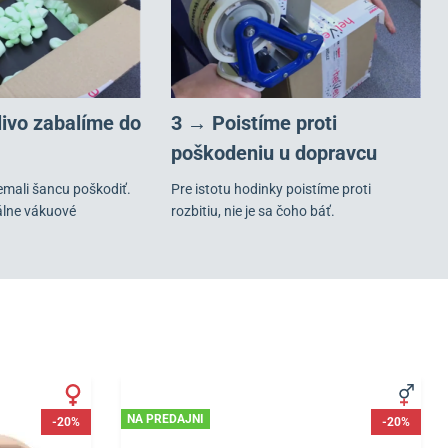
livo zabalíme do
3 → Poistíme proti
poškodeniu u dopravcu
emali šancu poškodiť.
Pre istotu hodinky poistíme proti
álne vákuové
rozbitiu, nie je sa čoho báť.
NA PREDAJNI
-20%
-20%