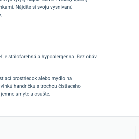
nkami. Nájdite si svoju vysnívanú
.
ľ je stálofarebná a hypoalergénna. Bez obáv
istiaci prostriedok alebo mydlo na
 vlhkú handričku s trochou čistiaceho
y jemne umyte a osušte.