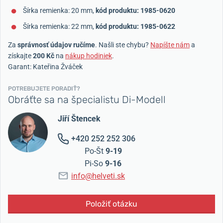
Šírka remienka: 20 mm,
kód produktu: 1985-0620
Šírka remienka: 22 mm,
kód produktu: 1985-0622
Za
správnosť údajov ručíme
. Našli ste chybu?
Napíšte nám
a
získajte
200 Kč
na
nákup hodiniek
.
Garant: Kateřina Žváček
POTREBUJETE PORADIŤ?
Obráťte sa na špecialistu Di-Modell
Jiří Štencek
+420 252 252 306
Po-Št
9-19
Pi-So
9-16
info@helveti.sk
Položiť otázku