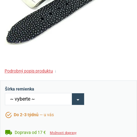
Podrobný popis produktu
↓
Šírka remienka
Do 2-3 týdnů
— u vás
Doprava od 17 €
Možnosti dopravy