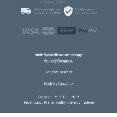
Doprava zadarmo
Prodloužená
na všetko od 120 €
záruka 5 rokov
Naše špecializované eshopy:
HodinkyWenger.cz
•
HodinkyTraser.cz
•
HodinkyBoccia.cz
Copyright © 2010 — 2026
Helveti s.r.o., Praha, všetky práva vyhradené.