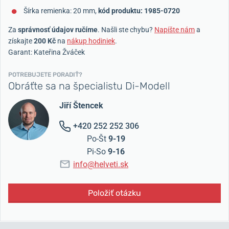
Šírka remienka: 20 mm,
kód produktu: 1985-0720
Za
správnosť údajov ručíme
. Našli ste chybu?
Napíšte nám
a
získajte
200 Kč
na
nákup hodiniek
.
Garant: Kateřina Žváček
POTREBUJETE PORADIŤ?
Obráťte sa na špecialistu Di-Modell
Jiří Štencek
+420 252 252 306
Po-Št
9-19
Pi-So
9-16
info@helveti.sk
Položiť otázku