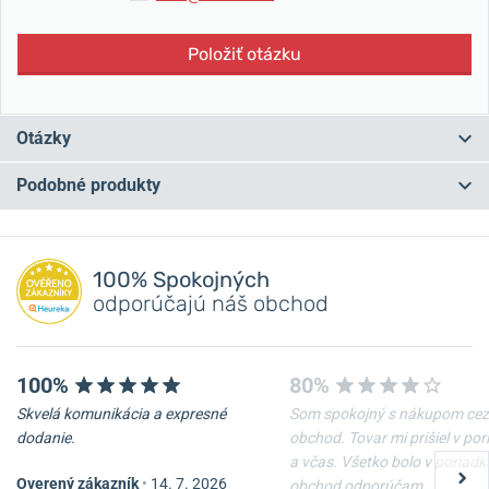
Položiť otázku
Otázky
Podobné produkty
Máte otázku? Zanechajte nám komentár
NA PREDAJNI
NA PREDAJNI
Pridať dotaz
100% Spokojných
odporúčajú náš obchod
100%
80%
Skvelá komunikácia a expresné
Som spokojný s nákupom cez
dodanie.
obchod. Tovar mi prišiel v po
a včas. Všetko bolo v poriadk
Overený zákazník
•
14. 7. 2026
obchod odporúčam.