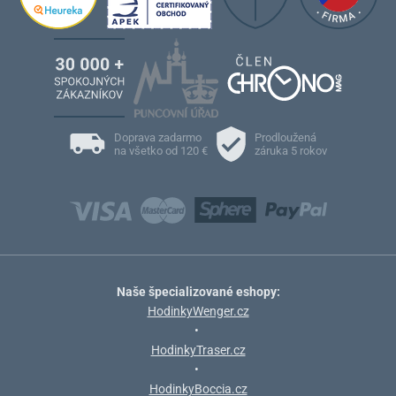
Doprava zadarmo
Prodloužená
na všetko od 120 €
záruka 5 rokov
Naše špecializované eshopy:
HodinkyWenger.cz
•
HodinkyTraser.cz
•
HodinkyBoccia.cz