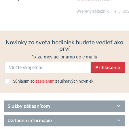
Remienok Hirsch Liberty -
Oceľový ťah Wenger
čierny
07.1022.020
Overený zákazník
•
14. 5. 20
Skladom
Skladom
54 €
67,50 €
Novinky zo sveta hodiniek budete vedieť ako
prví
1x za mesiac, priamo do e-mailu
Prihlásenie
Súhlasím so
zasielaním
zaujímavých noviniek.
Služby zákazníkom
Užitočné informácie