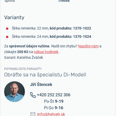
Spona
Tŕňová
Varianty
Šírka remienka: 22 mm,
kód produktu: 1370-1022
Šírka remienka: 24 mm,
kód produktu: 1370-1024
Za
správnosť údajov ručíme
. Našli ste chybu?
Napíšte nám
a
získajte
200 Kč
na
nákup hodiniek
.
Garant: Kateřina Žváček
POTREBUJETE PORADIŤ?
Obráťte sa na špecialistu Di-Modell
Jiří Štencek
+420 252 252 306
Po-Št
9-19
Pi-So
9-16
info@helveti.sk