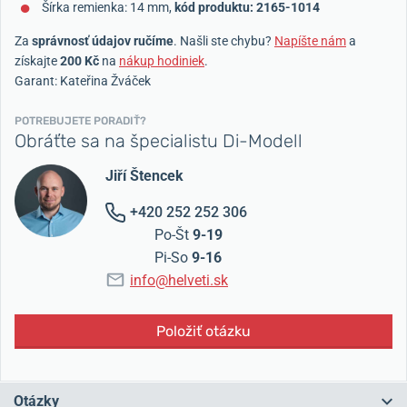
Šírka remienka: 14 mm,
kód produktu: 2165-1014
Za
správnosť údajov ručíme
. Našli ste chybu?
Napíšte nám
a
získajte
200 Kč
na
nákup hodiniek
.
Garant: Kateřina Žváček
POTREBUJETE PORADIŤ?
Obráťte sa na špecialistu Di-Modell
Jiří Štencek
+420 252 252 306
Po-Št
9-19
Pi-So
9-16
info@helveti.sk
Položiť otázku
Otázky