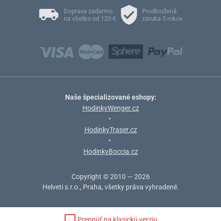
Doprava zadarmo
Prodloužená
na všetko od 120 €
záruka 5 rokov
Naše špecializované eshopy:
HodinkyWenger.cz
•
HodinkyTraser.cz
•
HodinkyBoccia.cz
Copyright © 2010 — 2026
Helveti s.r.o., Praha, všetky práva vyhradené.
Prepnúť na klasickú verziu