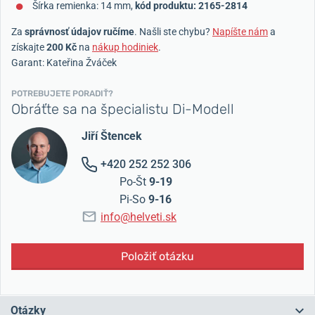
Šírka remienka: 14 mm,
kód produktu: 2165-2814
Za
správnosť údajov ručíme
. Našli ste chybu?
Napíšte nám
a
získajte
200 Kč
na
nákup hodiniek
.
Garant: Kateřina Žváček
POTREBUJETE PORADIŤ?
Obráťte sa na špecialistu Di-Modell
Jiří Štencek
+420 252 252 306
Po-Št
9-19
Pi-So
9-16
info@helveti.sk
Položiť otázku
Otázky