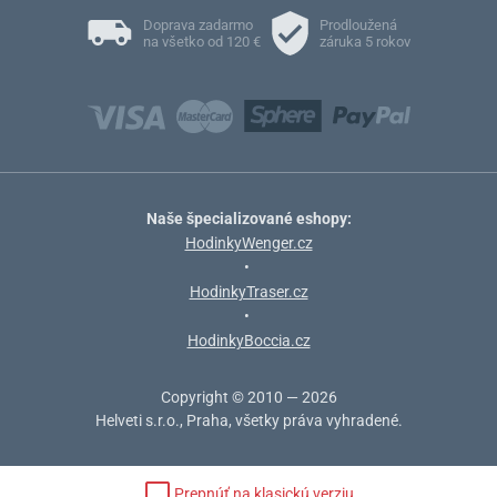
Doprava zadarmo
Prodloužená
na všetko od 120 €
záruka 5 rokov
Naše špecializované eshopy:
HodinkyWenger.cz
•
HodinkyTraser.cz
•
HodinkyBoccia.cz
Copyright © 2010 — 2026
Helveti s.r.o., Praha, všetky práva vyhradené.
Prepnúť na klasickú verziu