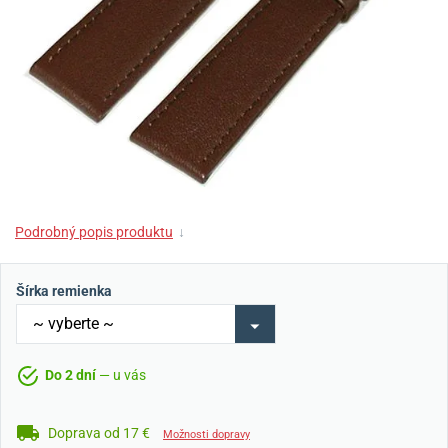
Podrobný popis produktu
↓
Šírka remienka
Do 2 dní
— u vás
Doprava od 17 €
Možnosti dopravy