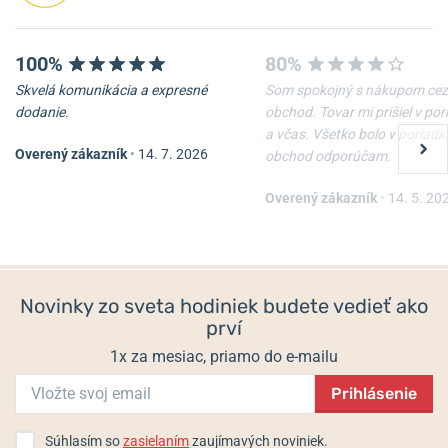
100%
80%
Skvelá komunikácia a expresné
Som spokojný s nákupom cez
dodanie.
obchod. Tovar mi prišiel v po
a včas. Všetko bolo v poriadk
Overený zákazník
•
14. 7. 2026
obchod odporúčam.
Remienok Hirsch Liberty -
Oceľový ťah Wenger
čierny
07.1022.020
Overený zákazník
•
14. 5. 20
Skladom
Skladom
54 €
67,50 €
Novinky zo sveta hodiniek budete vedieť ako
prví
1x za mesiac, priamo do e-mailu
Prihlásenie
Súhlasím so
zasielaním
zaujímavých noviniek.