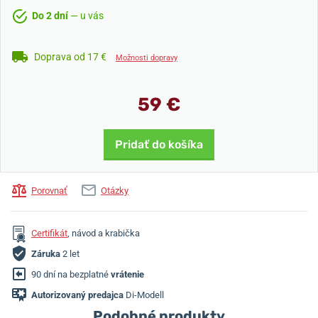
Do 2 dní
— u vás
Doprava od 17 €
Možnosti dopravy
59 €
Pridať do košíka
Porovnať
Otázky
Certifikát
, návod a krabička
Záruka
2 let
90 dní na bezplatné
vrátenie
Autorizovaný predajca
Di-Modell
Podobné produkty