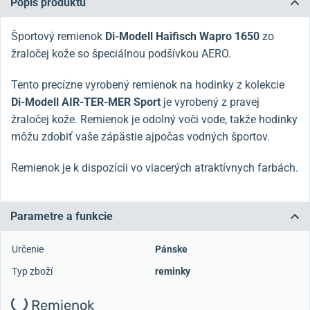
Popis produktu
Športový remienok
Di-Modell Haifisch Wapro 1650
zo
žraločej kože so špeciálnou podšívkou AERO.
Tento precízne vyrobený remienok na hodinky z kolekcie
Di-Modell AIR-TER-MER Sport
je vyrobený z pravej
žraločej kože. Remienok je odolný voči vode, takže hodinky
môžu zdobiť vaše zápästie aj
počas vodných športov.
Remienok je k dispozícii vo viacerých atraktívnych farbách.
Parametre a funkcie
Určenie
Pánske
Typ zboží
reminky
Remienok