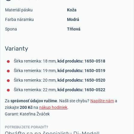
Materiál pásku
Koža
Farba náramku
Modrá
Spona
Tŕňová
Varianty
Šírka remienka: 18 mm,
kód produktu: 1650-0518
Šírka remienka: 19 mm,
kód produktu: 1650-0519
Šírka remienka: 20 mm,
kód produktu: 1650-0520
Šírka remienka: 22 mm,
kód produktu: 1650-0522
Za
správnosť údajov ručíme
. Našli ste chybu?
Napíšte nám
a
získajte
200 Kč
na
nákup hodiniek
.
Garant: Kateřina Žváček
POTREBUJETE PORADIŤ?
Obráťte sa na špecialistu Di-Modell