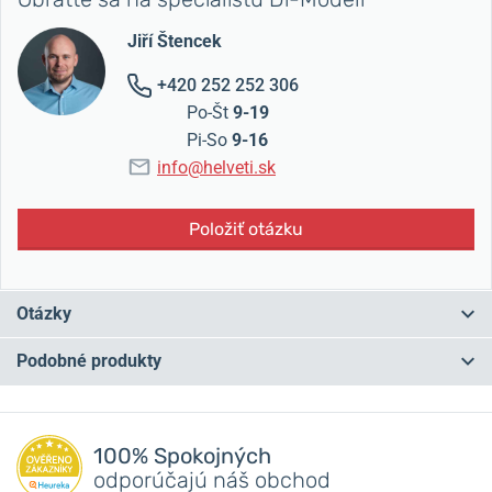
Jiří Štencek
+420 252 252 306
Po-Št
9-19
Pi-So
9-16
info@helveti.sk
Položiť otázku
Otázky
Podobné produkty
Máte otázku? Zanechajte nám komentár
NA PREDAJNI
NA PREDAJNI
Pridať dotaz
100% Spokojných
odporúčajú náš obchod