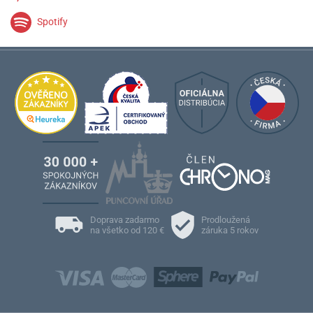
Spotify
Doprava zadarmo
Prodloužená
na všetko od 120 €
záruka 5 rokov