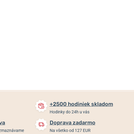
42 €
35,80 €
35,80 €
Skladom
Skladom
Skladom
+2500 hodiniek skladom
Hodinky do 24h u vás
va
Doprava zadarmo
rozmaznávame
Na všetko od 127 EUR