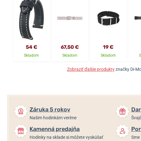
54 €
67,50 €
19 €
Skladom
Skladom
Skladom
Zobraziť ďalšie produkty
značky Di-Mo
Záruka 5 rokov
Dar
Našim hodinkám veríme
Švajč
Kamenná predajňa
Por
Hodinky na sklade si môžete vyskúšať
Sme 