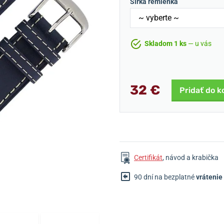
Šírka remienka
Skladom 1 ks
— u vás
32 €
Pridať do k
Certifikát
, návod a krabička
90 dní na bezplatné
vrátenie