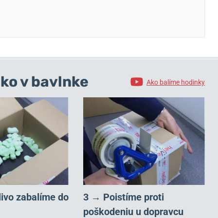
ko v bavlnke
Ako balíme hodinky
livo zabalíme do
3 → Poistíme proti
poškodeniu u dopravcu