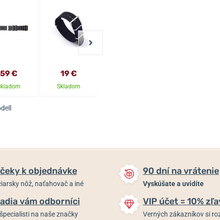
59 €
19 €
25 €
25 €
Skladom
Skladom
Skladom
Skladom
dell
čeky k objednávke
90 dní na vrátenie
iarsky nôž, naťahovač a iné
Vyskúšate a uvidíte
adia vám odborníci
VIP účet = 10% zľa
špecialisti na naše značky
Verných zákazníkov si 