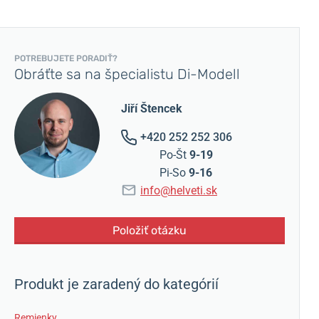
POTREBUJETE PORADIŤ?
Obráťte sa na špecialistu Di-Modell
Jiří Štencek
+420 252 252 306
Po-Št
9-19
Pi-So
9-16
info@helveti.sk
Položiť otázku
Produkt je zaradený do kategórií
Remienky