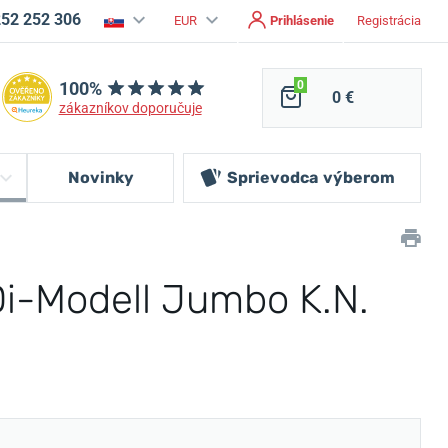
252 252 306
EUR
Prihlásenie
Registrácia
100%
0
0 €
zákazníkov doporučuje
Novinky
Sprievodca
výberom
i-Modell Jumbo K.N.