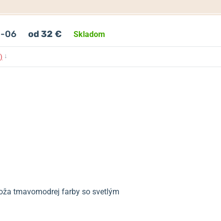
0-06
od 32 €
Skladom
↓
)
koža tmavomodrej farby so svetlým