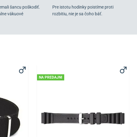
emali šancu poškodiť.
Pre istotu hodinky poistíme proti
álne vákuové
rozbitiu, nie je sa čoho báť.
NA PREDAJNI